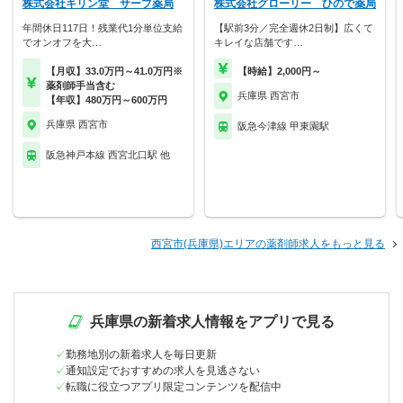
株式会社キリン堂 サーブ薬局
株式会社グローリー ひので薬局
年間休日117日！残業代1分単位支給
【駅前3分／完全週休2日制】広くて
でオンオフを大…
キレイな店舗です…
【月収】33.0万円～41.0万円※
【時給】2,000円～
薬剤師手当含む
兵庫県 西宮市
【年収】480万円～600万円
兵庫県 西宮市
阪急今津線 甲東園駅
阪急神戸本線 西宮北口駅 他
西宮市(兵庫県)エリアの薬剤師求人をもっと見る
兵庫県の新着求人情報をアプリで見る
勤務地別の新着求人を毎日更新
通知設定でおすすめの求人を見逃さない
転職に役立つアプリ限定コンテンツを配信中