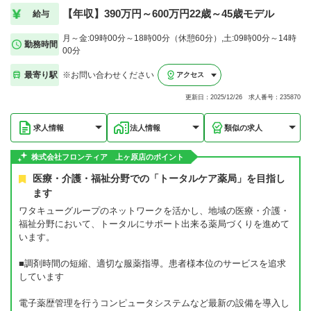
【年収】390万円～600万円22歳～45歳モデル
給与
月～金:09時00分～18時00分（休憩60分）,土:09時00分～14時
勤務時間
00分
最寄り駅
※お問い合わせください
アクセス
更新日：2025/12/26 求人番号：235870
求人情報
法人情報
類似の求人
株式会社フロンティア 上ヶ原店のポイント
医療・介護・福祉分野での「トータルケア薬局」を目指し
ます
ワタキューグループのネットワークを活かし、地域の医療・介護・
福祉分野において、トータルにサポート出来る薬局づくりを進めて
います。
■調剤時間の短縮、適切な服薬指導。患者様本位のサービスを追求
しています
電子薬歴管理を行うコンピュータシステムなど最新の設備を導入し