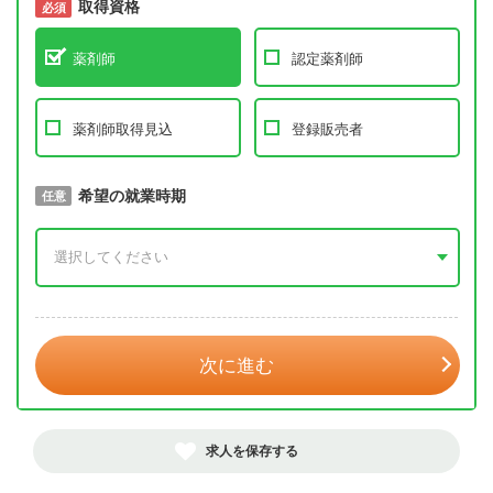
取得資格
必須
必須
薬剤師
認定薬剤師
薬剤師取得見込
登録販売者
取得予定年
希望の就業時期
必須
任意
年 3月
次に進む
求人を保存する