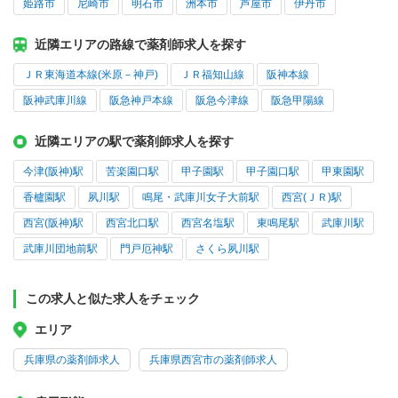
姫路市
尼崎市
明石市
洲本市
芦屋市
伊丹市
近隣エリアの路線で薬剤師求人を探す
ＪＲ東海道本線(米原－神戸)
ＪＲ福知山線
阪神本線
阪神武庫川線
阪急神戸本線
阪急今津線
阪急甲陽線
近隣エリアの駅で薬剤師求人を探す
今津(阪神)駅
苦楽園口駅
甲子園駅
甲子園口駅
甲東園駅
香櫨園駅
夙川駅
鳴尾・武庫川女子大前駅
西宮(ＪＲ)駅
西宮(阪神)駅
西宮北口駅
西宮名塩駅
東鳴尾駅
武庫川駅
武庫川団地前駅
門戸厄神駅
さくら夙川駅
この求人と似た求人をチェック
エリア
兵庫県の薬剤師求人
兵庫県西宮市の薬剤師求人