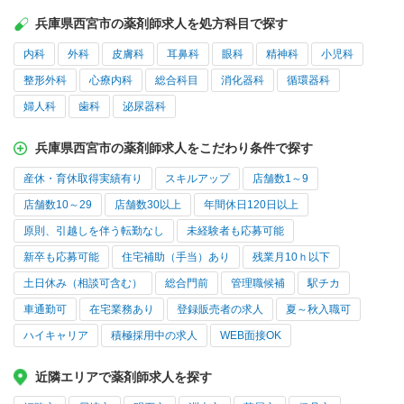
兵庫県西宮市の薬剤師求人を処方科目で探す
内科
外科
皮膚科
耳鼻科
眼科
精神科
小児科
整形外科
心療内科
総合科目
消化器科
循環器科
婦人科
歯科
泌尿器科
兵庫県西宮市の薬剤師求人をこだわり条件で探す
産休・育休取得実績有り
スキルアップ
店舗数1～9
店舗数10～29
店舗数30以上
年間休日120日以上
原則、引越しを伴う転勤なし
未経験者も応募可能
新卒も応募可能
住宅補助（手当）あり
残業月10ｈ以下
土日休み（相談可含む）
総合門前
管理職候補
駅チカ
車通勤可
在宅業務あり
登録販売者の求人
夏～秋入職可
ハイキャリア
積極採用中の求人
WEB面接OK
近隣エリアで薬剤師求人を探す