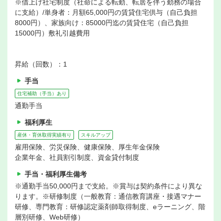
※借上げ社宅制度（社命による転勤、転居を伴う勤務の場合
に支給）/単身者：月額65,000円の賃貸住宅供与（自己負担
8000円）、家族向け：85000円迄の賃貸住宅（自己負担
15000円）敷礼引越費用
昇給（回数）：1
手当
住宅補助（手当）あり
通勤手当
福利厚生
産休・育休取得実績有り
スキルアップ
雇用保険、労災保険、健康保険、厚生年金保険
企業年金、社員割引制度、資金貸付制度
手当・福利厚生備考
※通勤手当50,000円まで支給。※賞与は契約条件により異な
ります。※研修制度（一般教育：通信教育講座・接遇マナー
研修、専門教育：研修認定薬剤師取得制度、eラーニング、階
層別研修、Web研修）