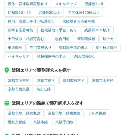
産休・育休取得実績有り
スキルアップ
店舗数1～9
店舗数10～29
店舗数30以上
年間休日120日以上
原則、引越しを伴う転勤なし
未経験者も応募可能
新卒も応募可能
住宅補助（手当）あり
残業月10ｈ以下
土日休み（相談可含む）
総合門前
管理職候補
駅チカ
車通勤可
在宅業務あり
登録販売者の求人
夏～秋入職可
ハイキャリア
積極採用中の求人
WEB面接OK
近隣エリアで薬剤師求人を探す
京都市下京区
京都市南区
京都市右京区
京都市山科区
京都市西京区
福知山市
近隣エリアの路線で薬剤師求人を探す
京都市地下鉄烏丸線
京都市地下鉄東西線
ＪＲ奈良線
近鉄京都線
京阪本線
京阪宇治線