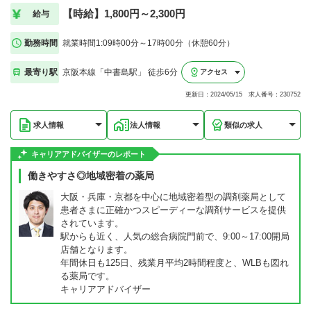
【時給】1,800円～2,300円
給与
勤務時間
就業時間1:09時00分～17時00分（休憩60分）
最寄り駅
京阪本線「中書島駅」 徒歩6分
アクセス
更新日：2024/05/15 求人番号：230752
求人情報
法人情報
類似の求人
キャリアアドバイザーのレポート
働きやすさ◎地域密着の薬局
大阪・兵庫・京都を中心に地域密着型の調剤薬局として
患者さまに正確かつスピーディーな調剤サービスを提供
されています。
駅からも近く、人気の総合病院門前で、9:00～17:00開局
店舗となります。
年間休日も125日、残業月平均2時間程度と、WLBも図れ
る薬局です。
キャリアアドバイザー