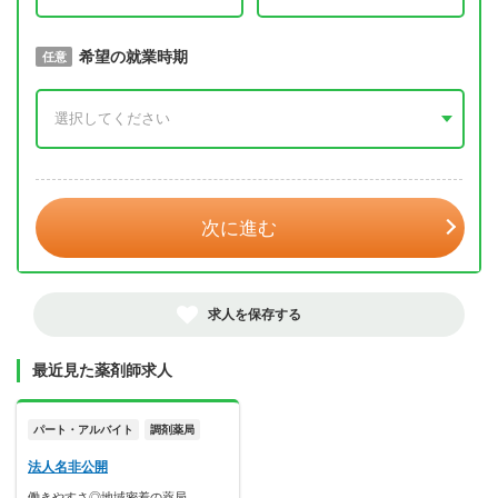
取得予定年
希望の就業時期
必須
任意
年 3月
次に進む
求人を保存する
最近見た薬剤師求人
パート・アルバイト
調剤薬局
法人名非公開
働きやすさ◎地域密着の薬局