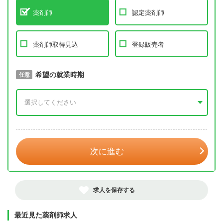
薬剤師
認定薬剤師
薬剤師取得見込
登録販売者
取得予定年
希望の就業時期
必須
任意
年 3月
次に進む
求人を保存する
最近見た薬剤師求人