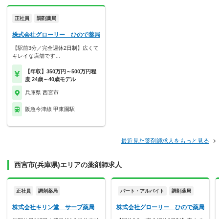
正社員
調剤薬局
株式会社グローリー ひので薬局
【駅前3分／完全週休2日制】広くて
キレイな店舗です…
【年収】350万円～500万円程
度 24歳～40歳モデル
兵庫県 西宮市
阪急今津線 甲東園駅
最近見た薬剤師求人をもっと見る
西宮市(兵庫県)エリアの薬剤師求人
正社員
調剤薬局
パート・アルバイト
調剤薬局
株式会社キリン堂 サーブ薬局
株式会社グローリー ひので薬局