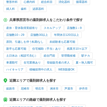
整形外科
心療内科
総合科目
消化器科
循環器科
婦人科
歯科
泌尿器科
兵庫県西宮市の薬剤師求人をこだわり条件で探す
産休・育休取得実績有り
スキルアップ
店舗数1～9
店舗数10～29
店舗数30以上
年間休日120日以上
原則、引越しを伴う転勤なし
未経験者も応募可能
新卒も応募可能
住宅補助（手当）あり
残業月10ｈ以下
土日休み（相談可含む）
総合門前
管理職候補
駅チカ
車通勤可
在宅業務あり
登録販売者の求人
夏～秋入職可
ハイキャリア
積極採用中の求人
WEB面接OK
近隣エリアで薬剤師求人を探す
姫路市
尼崎市
明石市
洲本市
芦屋市
伊丹市
近隣エリアの路線で薬剤師求人を探す