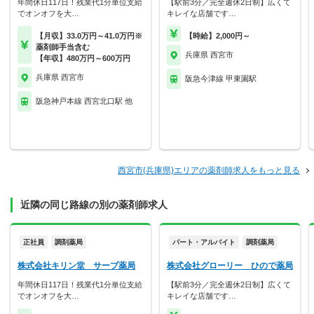
年間休日117日！残業代1分単位支給
【駅前3分／完全週休2日制】広くて
でオンオフを大…
キレイな店舗です…
【月収】33.0万円～41.0万円※
【時給】2,000円～
薬剤師手当含む
兵庫県 西宮市
【年収】480万円～600万円
兵庫県 西宮市
阪急今津線 甲東園駅
阪急神戸本線 西宮北口駅 他
西宮市(兵庫県)エリアの薬剤師求人をもっと見る
近隣の同じ路線の別の薬剤師求人
正社員
調剤薬局
パート・アルバイト
調剤薬局
株式会社キリン堂 サーブ薬局
株式会社グローリー ひので薬局
年間休日117日！残業代1分単位支給
【駅前3分／完全週休2日制】広くて
でオンオフを大…
キレイな店舗です…