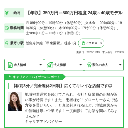
【年収】350万円～500万円程度 24歳～40歳モデル
給与
月:09時00分～19時30分（休憩60分）,火水金 :09時00分～19
勤務時間
時30分（休憩90分）,木:09時00分～17時00分（休憩60分）,
土:09時00分～12時30分（休憩0分）
最寄り駅
阪急今津線「甲東園駅」 徒歩1分
アクセス
更新日：2024/11/19 求人番号：225909
求人情報
法人情報
類似の求人
キャリアアドバイザーのレポート
【駅前3分／完全週休2日制】広くてキレイな店舗です◎
地域密着運営を続けてこられ、会社と従業員の距離が近
い事が特長です！また、患者様が「グローリーさんで処
方箋を貰いたい。」と直談判されるほど、地域住民から
の信頼は厚い企業です！一度面接にてお話を聞いてみま
せんか？
キャリアアドバイザー