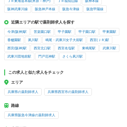
ＪＲ東海道本線(米原－神戸)
ＪＲ福知山線
阪神本線
阪神武庫川線
阪急神戸本線
阪急今津線
阪急甲陽線
近隣エリアの駅で薬剤師求人を探す
今津(阪神)駅
苦楽園口駅
甲子園駅
甲子園口駅
甲東園駅
香櫨園駅
夙川駅
鳴尾・武庫川女子大前駅
西宮(ＪＲ)駅
西宮(阪神)駅
西宮北口駅
西宮名塩駅
東鳴尾駅
武庫川駅
武庫川団地前駅
門戸厄神駅
さくら夙川駅
この求人と似た求人をチェック
エリア
兵庫県の薬剤師求人
兵庫県西宮市の薬剤師求人
路線
兵庫県阪急今津線の薬剤師求人