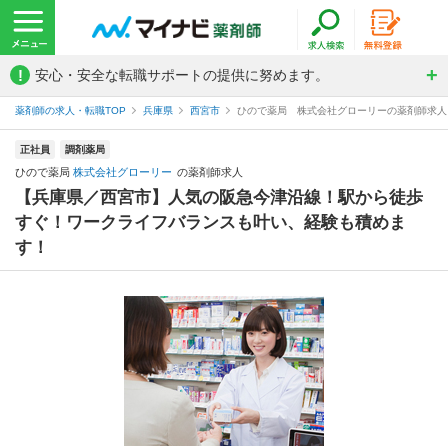
!
安心・安全な転職サポートの提供に努めます。
薬剤師の求人・転職TOP
兵庫県
西宮市
ひので薬局 株式会社グローリーの薬剤師求人
正社員
調剤薬局
ひので薬局
株式会社グローリー
の薬剤師求人
【兵庫県／西宮市】人気の阪急今津沿線！駅から徒歩
すぐ！ワークライフバランスも叶い、経験も積めま
す！