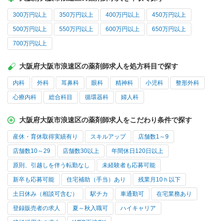
300万円以上
350万円以上
400万円以上
450万円以上
500万円以上
550万円以上
600万円以上
650万円以上
700万円以上
大阪府大阪市浪速区の薬剤師求人を処方科目で探す
内科
外科
耳鼻科
眼科
精神科
小児科
整形外科
心療内科
総合科目
循環器科
婦人科
大阪府大阪市浪速区の薬剤師求人をこだわり条件で探す
産休・育休取得実績有り
スキルアップ
店舗数1～9
店舗数10～29
店舗数30以上
年間休日120日以上
原則、引越しを伴う転勤なし
未経験者も応募可能
新卒も応募可能
住宅補助（手当）あり
残業月10ｈ以下
土日休み（相談可含む）
駅チカ
車通勤可
在宅業務あり
登録販売者の求人
夏～秋入職可
ハイキャリア