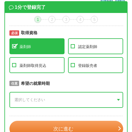
1分で登録完了
1
2
3
4
5
取得資格
必須
必須
薬剤師
認定薬剤師
薬剤師取得見込
登録販売者
取得予定年
希望の就業時期
必須
任意
年 3月
次に進む