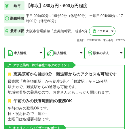
【年収】480万円～600万円程度
給与
平日:09時00分～19時30分（休憩60分）,土曜日:09時00分～17
勤務時間
時00分（休憩60分）
最寄り駅
大阪市営堺筋線「恵美須町駅」 徒歩5分
アクセス
更新日：2024/08/16 求人番号：221205
求人情報
法人情報
類似の求人
アサヒ薬局 株式会社ヨネダのポイント
恵美須町から徒歩3分 難波駅からのアクセスも可能です
最寄駅「恵美須町駅」から徒歩3分／「難波駅」から15分弱
駅チカで、難波駅からの通勤も可能です。
地域密着型の薬局なので、お客さんともしっかり関われます。
午前のみの扶養範囲内の兼務OK
午前のみの勤務OKです。
日・祝お休みで 週2～
土曜日は各週要相談です。
キャリアアドバイザーのレポート