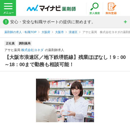
!
安心・安全な転職サポートの提供に努めます。
薬剤師の求人・転職TOP
大阪府
大阪市
浪速区
アサヒ薬局 株式会社ヨネダの薬剤
正社員
調剤薬局
アサヒ薬局
株式会社ヨネダ
の薬剤師求人
【大阪市浪速区／地下鉄堺筋線】残業ほぼなし！9：00
～18：00まで勤務も相談可能！