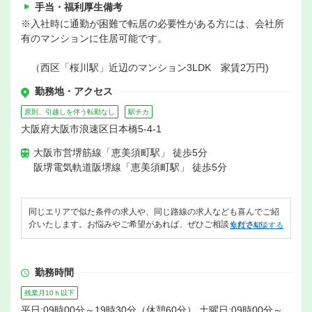
手当・福利厚生備考
※入社時に通勤が困難で転居の必要性がある方には、会社所
有のマンションに住居可能です。
（西区「桜川駅」近辺のマンション3LDK 家賃2万円)
勤務地・アクセス
原則、引越しを伴う転勤なし
駅チカ
大阪府大阪市浪速区日本橋5-4-1
大阪市営堺筋線「恵美須町駅」 徒歩5分
阪堺電気軌道阪堺線「恵美須町駅」 徒歩5分
同じエリアで似た条件の求人や、同じ路線の求人なども喜んでご紹
介いたします。お悩みやご希望があれば、ぜひご相談ください。
無料で相談する
勤務時間
残業月10ｈ以下
平日:09時00分～19時30分（休憩60分）,土曜日:09時00分～