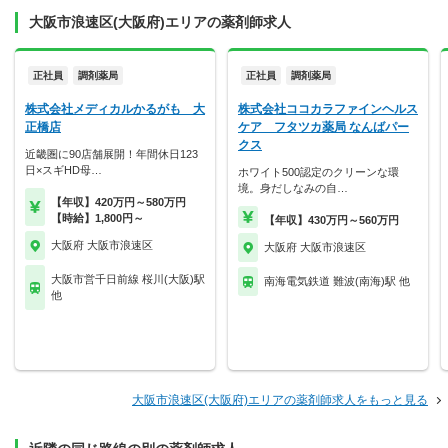
大阪市浪速区(大阪府)エリアの薬剤師求人
正社員
調剤薬局
正社員
調剤薬局
株式会社メディカルかるがも 大
株式会社ココカラファインヘルス
正橋店
ケア フタツカ薬局 なんばパー
クス
近畿圏に90店舗展開！年間休日123
日×スギHD母…
ホワイト500認定のクリーンな環
境。身だしなみの自…
【年収】420万円～580万円
【時給】1,800円～
【年収】430万円～560万円
大阪府 大阪市浪速区
大阪府 大阪市浪速区
大阪市営千日前線 桜川(大阪)駅
南海電気鉄道 難波(南海)駅 他
他
大阪市浪速区(大阪府)エリアの薬剤師求人をもっと見る