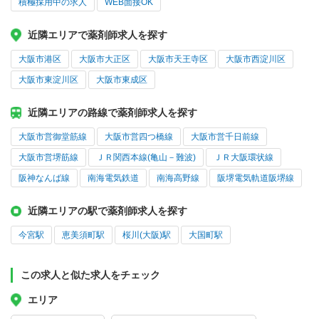
積極採用中の求人
WEB面接OK
近隣エリアで薬剤師求人を探す
大阪市港区
大阪市大正区
大阪市天王寺区
大阪市西淀川区
大阪市東淀川区
大阪市東成区
近隣エリアの路線で薬剤師求人を探す
大阪市営御堂筋線
大阪市営四つ橋線
大阪市営千日前線
大阪市営堺筋線
ＪＲ関西本線(亀山－難波)
ＪＲ大阪環状線
阪神なんば線
南海電気鉄道
南海高野線
阪堺電気軌道阪堺線
近隣エリアの駅で薬剤師求人を探す
今宮駅
恵美須町駅
桜川(大阪)駅
大国町駅
この求人と似た求人をチェック
エリア