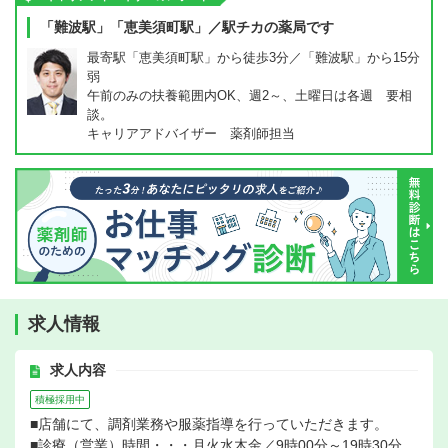
「難波駅」「恵美須町駅」／駅チカの薬局です
最寄駅「恵美須町駅」から徒歩3分／「難波駅」から15分
弱
午前のみの扶養範囲内OK、週2～、土曜日は各週 要相
談。
キャリアアドバイザー 薬剤師担当
求人情報
求人内容
積極採用中
■店舗にて、調剤業務や服薬指導を行っていただきます。
■診療（営業）時間・・・月火水木金／9時00分～19時30分、