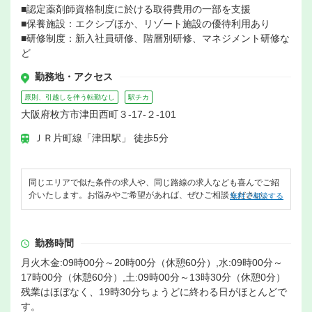
■認定薬剤師資格制度に於ける取得費用の一部を支援
■保養施設：エクシブほか、リゾート施設の優待利用あり
■研修制度：新入社員研修、階層別研修、マネジメント研修な
ど
勤務地・アクセス
原則、引越しを伴う転勤なし
駅チカ
大阪府枚方市津田西町３-17-２-101
ＪＲ片町線「津田駅」 徒歩5分
同じエリアで似た条件の求人や、同じ路線の求人なども喜んでご紹
介いたします。お悩みやご希望があれば、ぜひご相談ください。
無料で相談する
勤務時間
月火木金:09時00分～20時00分（休憩60分）,水:09時00分～
17時00分（休憩60分）,土:09時00分～13時30分（休憩0分）
残業はほぼなく、19時30分ちょうどに終わる日がほとんどで
す。