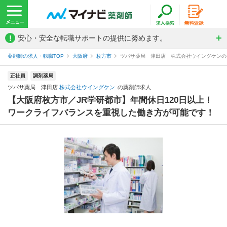
!
安心・安全な転職サポートの提供に努めます。
薬剤師の求人・転職TOP
大阪府
枚方市
ツバサ薬局 津田店 株式会社ウイングケンの
正社員
調剤薬局
ツバサ薬局 津田店
株式会社ウイングケン
の薬剤師求人
【大阪府枚方市／JR学研都市】年間休日120日以上！
ワークライフバランスを重視した働き方が可能です！