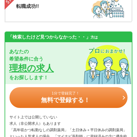
転職成功!!
「検索したけど見つからなかった・・」
方は
あなたの
希望条件に合う
理想の求人
をお探しします！
1分で登録完了！
無料で登録する！
サイト上では公開していない
求人（非公開求人）もあります
「高年収かつ転勤なしの調剤薬局」「土日休み＋平日休みの調剤薬局」
といった人気求人の場合、「マイナビ薬剤師」に登録済みの方に優先的