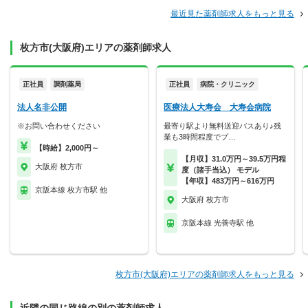
最近見た薬剤師求人をもっと見る
枚方市(大阪府)エリアの薬剤師求人
正社員
調剤薬局
正社員
病院・クリニック
法人名非公開
医療法人大寿会 大寿会病院
※お問い合わせください
最寄り駅より無料送迎バスあり♪残
業も3時間程度でプ…
【時給】2,000円～
【月収】31.0万円～39.5万円程
大阪府 枚方市
度（諸手当込） モデル
【年収】483万円～616万円
京阪本線 枚方市駅 他
大阪府 枚方市
京阪本線 光善寺駅 他
枚方市(大阪府)エリアの薬剤師求人をもっと見る