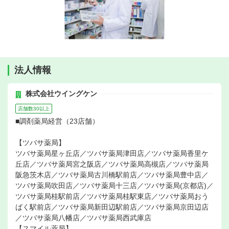
法人情報
株式会社ウイングケン
店舗数30以上
■調剤薬局経営（23店舗）
【ツバサ薬局】
ツバサ薬局星ヶ丘店／ツバサ薬局津田店／ツバサ薬局香里ケ
丘店／ツバサ薬局宮之阪店／ツバサ薬局高槻店／ツバサ薬局
阪急茨木店／ツバサ薬局古川橋駅前店／ツバサ薬局豊中店／
ツバサ薬局吹田店／ツバサ薬局十三店／ツバサ薬局(京都店)／
ツバサ薬局桂駅前店／ツバサ薬局桂駅東店／ツバサ薬局おう
ばく駅前店／ツバサ薬局新田辺駅前店／ツバサ薬局京田辺店
／ツバサ薬局八幡店／ツバサ薬局西武庫店
【スマイル薬局】