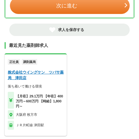
次に進む
求人を保存する
最近見た薬剤師求人
正社員
調剤薬局
株式会社ウイングケン ツバサ薬
局 津田店
落ち着いて働ける環境
【月収】29.1万円 【年収】400
万円～600万円 【時給】1,800
円～
大阪府 枚方市
ＪＲ片町線 津田駅