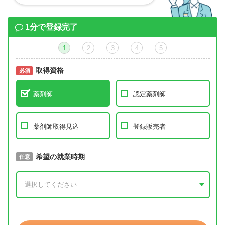
1分で登録完了
1
2
3
4
5
取得資格
必須
必須
薬剤師
認定薬剤師
薬剤師取得見込
登録販売者
取得予定年
希望の就業時期
必須
任意
年 3月