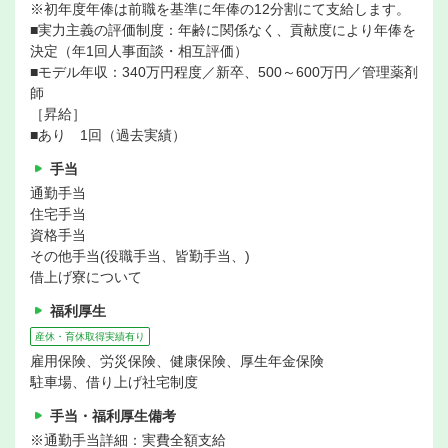
※初年度年俸は前職を基準に年俸の12分割にて支給します。
■実力主義の評価制度：年齢に関係なく、貢献度により年俸を
決定（年1回人事面談・相互評価）
■モデル年収：340万円程度／新卒、500～600万円／管理薬剤
師
［昇給］
■あり 1回（過去実績）
手当
通勤手当
住宅手当
資格手当
その他手当(役職手当、皆勤手当、)
借上げ寮について
福利厚生
産休・育休取得実績有り
雇用保険、労災保険、健康保険、厚生年金保険
駐車場、借り上げ社宅制度
手当・福利厚生備考
※通勤手当詳細：実費全額支給