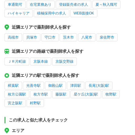
車通勤可
在宅業務あり
登録販売者の求人
夏～秋入職可
ハイキャリア
積極採用中の求人
WEB面接OK
近隣エリアで薬剤師求人を探す
高槻市
貝塚市
守口市
茨木市
八尾市
泉佐野市
近隣エリアの路線で薬剤師求人を探す
ＪＲ片町線
京阪本線
京阪交野線
近隣エリアの駅で薬剤師求人を探す
樟葉駅
光善寺駅
御殿山駅
津田駅
長尾(大阪)駅
枚方公園駅
枚方市駅
藤阪駅
星ケ丘(大阪)駅
牧野駅
宮之阪駅
村野駅
この求人と似た求人をチェック
エリア