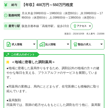
【年収】400万円～550万円程度
給与
月火木金:09時00分～19時00分（休憩60分）,水:09時00分～17
勤務時間
時00分（休憩60分）,土:09時00分～13時00分（休憩0分）
最寄り駅
阪急京都本線「高槻市駅」 徒歩15分
アクセス
更新日：2024/10/08 求人番号：218366
求人情報
法人情報
類似の求人
この求人のポイント
＜地域に密着した調剤薬局＞
●地域に密着した薬局作りをするため、調剤以外の地域の方々の健
やかな毎日を支える、プラスアルファのサービスを展開していま
す。
●同薬局の業務は、局内にとどまらず、在宅医療にも積極的に取り
組んでいます。
●薬局製剤
同薬局では、医師の処方せんをもとにした調剤を行う他に、薬局製