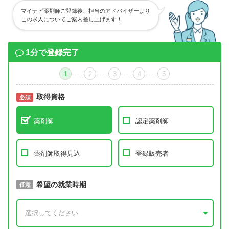
マイナビ薬剤師ご登録後、担当のアドバイザーより
この求人についてご案内差し上げます！
1分で登録完了
1
2
3
4
5
取得資格
必須
必須
薬剤師
認定薬剤師
薬剤師取得見込
登録販売者
取得予定年
希望の就業時期
必須
任意