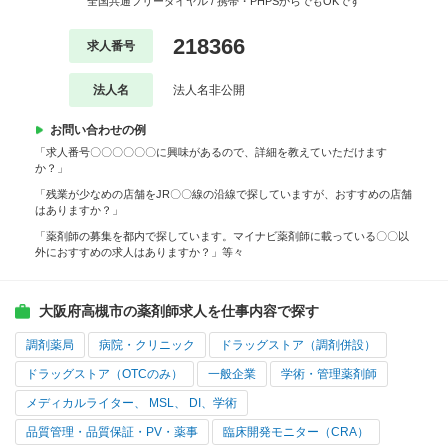
全国共通フリーダイヤル / 携帯・PHPSからでもOKです
218366
求人番号
法人名
法人名非公開
お問い合わせの例
「求人番号〇〇〇〇〇〇に興味があるので、詳細を教えていただけます
か？」
「残業が少なめの店舗をJR〇〇線の沿線で探していますが、おすすめの店舗
はありますか？」
「薬剤師の募集を都内で探しています。マイナビ薬剤師に載っている〇〇以
外におすすめの求人はありますか？」等々
大阪府高槻市の薬剤師求人を仕事内容で探す
調剤薬局
病院・クリニック
ドラッグストア（調剤併設）
ドラッグストア（OTCのみ）
一般企業
学術・管理薬剤師
メディカルライター、 MSL、 DI、学術
品質管理・品質保証・PV・薬事
臨床開発モニター（CRA）