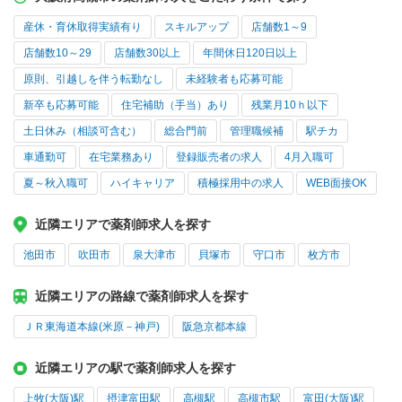
産休・育休取得実績有り
スキルアップ
店舗数1～9
店舗数10～29
店舗数30以上
年間休日120日以上
原則、引越しを伴う転勤なし
未経験者も応募可能
新卒も応募可能
住宅補助（手当）あり
残業月10ｈ以下
土日休み（相談可含む）
総合門前
管理職候補
駅チカ
車通勤可
在宅業務あり
登録販売者の求人
4月入職可
夏～秋入職可
ハイキャリア
積極採用中の求人
WEB面接OK
近隣エリアで薬剤師求人を探す
池田市
吹田市
泉大津市
貝塚市
守口市
枚方市
近隣エリアの路線で薬剤師求人を探す
ＪＲ東海道本線(米原－神戸)
阪急京都本線
近隣エリアの駅で薬剤師求人を探す
上牧(大阪)駅
摂津富田駅
高槻駅
高槻市駅
富田(大阪)駅