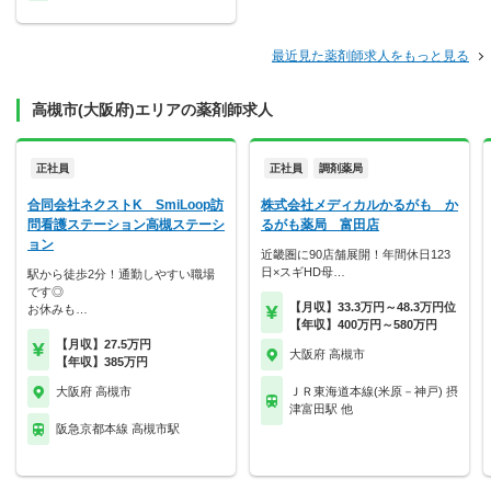
最近見た薬剤師求人をもっと見る
高槻市(大阪府)エリアの薬剤師求人
正社員
正社員
調剤薬局
合同会社ネクストK SmiLoop訪
株式会社メディカルかるがも か
問看護ステーション高槻ステーシ
るがも薬局 富田店
ョン
近畿圏に90店舗展開！年間休日123
日×スギHD母…
駅から徒歩2分！通勤しやすい職場
です◎
【月収】33.3万円～48.3万円位
お休みも…
【年収】400万円～580万円
【月収】27.5万円
大阪府 高槻市
【年収】385万円
大阪府 高槻市
ＪＲ東海道本線(米原－神戸) 摂
津富田駅 他
阪急京都本線 高槻市駅