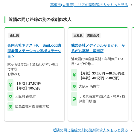
高槻市(大阪府)エリアの薬剤師求人をもっと見る
近隣の同じ路線の別の薬剤師求人
正社員
正社員
調剤薬局
合同会社ネクストK SmiLoop訪
株式会社メディカルかるがも か
問看護ステーション高槻ステーシ
るがも薬局 富田店
ョン
近畿圏に90店舗展開！年間休日123
日×スギHD母…
駅から徒歩2分！通勤しやすい職場
です◎
【月収】33.3万円～48.3万円位
お休みも…
【年収】400万円～580万円
【月収】27.5万円
大阪府 高槻市
【年収】385万円
大阪府 高槻市
ＪＲ東海道本線(米原－神戸) 摂
津富田駅 他
阪急京都本線 高槻市駅
近隣の同じ路線の別の薬剤師求人をもっと見る