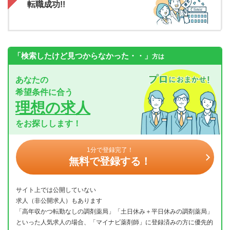
転職成功!!
「検索したけど見つからなかった・・」
方は
あなたの
希望条件に合う
理想の求人
をお探しします！
1分で登録完了！
無料で登録する！
サイト上では公開していない
求人（非公開求人）もあります
「高年収かつ転勤なしの調剤薬局」「土日休み＋平日休みの調剤薬局」
といった人気求人の場合、「マイナビ薬剤師」に登録済みの方に優先的