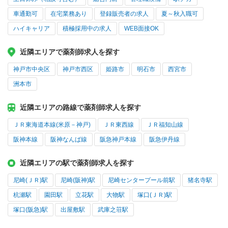
車通勤可
在宅業務あり
登録販売者の求人
夏～秋入職可
ハイキャリア
積極採用中の求人
WEB面接OK
近隣エリアで薬剤師求人を探す
神戸市中央区
神戸市西区
姫路市
明石市
西宮市
洲本市
近隣エリアの路線で薬剤師求人を探す
ＪＲ東海道本線(米原－神戸)
ＪＲ東西線
ＪＲ福知山線
阪神本線
阪神なんば線
阪急神戸本線
阪急伊丹線
近隣エリアの駅で薬剤師求人を探す
尼崎(ＪＲ)駅
尼崎(阪神)駅
尼崎センタープール前駅
猪名寺駅
杭瀬駅
園田駅
立花駅
大物駅
塚口(ＪＲ)駅
塚口(阪急)駅
出屋敷駅
武庫之荘駅