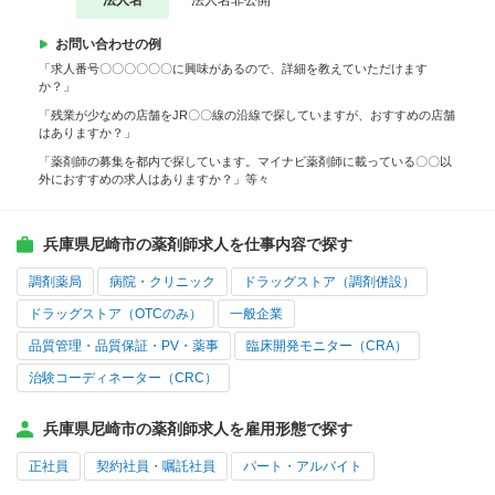
法人名
法人名非公開
お問い合わせの例
「求人番号〇〇〇〇〇〇に興味があるので、詳細を教えていただけます
か？」
「残業が少なめの店舗をJR〇〇線の沿線で探していますが、おすすめの店舗
はありますか？」
「薬剤師の募集を都内で探しています。マイナビ薬剤師に載っている〇〇以
外におすすめの求人はありますか？」等々
兵庫県尼崎市の薬剤師求人を仕事内容で探す
調剤薬局
病院・クリニック
ドラッグストア（調剤併設）
ドラッグストア（OTCのみ）
一般企業
品質管理・品質保証・PV・薬事
臨床開発モニター（CRA）
治験コーディネーター（CRC）
兵庫県尼崎市の薬剤師求人を雇用形態で探す
正社員
契約社員・嘱託社員
パート・アルバイト