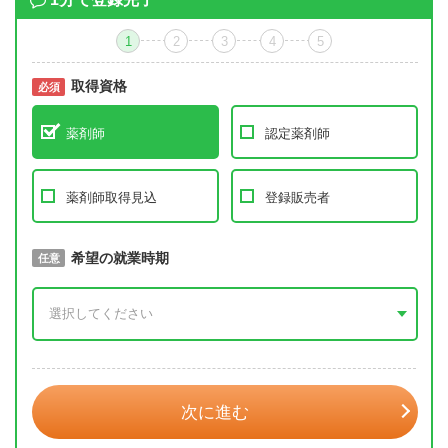
1
2
3
4
5
取得資格
必須
必須
薬剤師
認定薬剤師
薬剤師取得見込
登録販売者
取得予定年
希望の就業時期
必須
任意
年 3月
次に進む