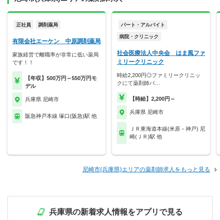
正社員
調剤薬局
パート・アルバイト
病院・クリニック
有限会社エーケン 中原調剤薬局
社会医療法人中央会 はま風ファ
家族経営で離職率が非常に低い薬局
ミリークリニック
です！！
時給2,200円◎ファミリークリニッ
【年収】500万円～550万円モ
クにて薬剤師パ…
デル
【時給】2,200円～
兵庫県 尼崎市
兵庫県 尼崎市
阪急神戸本線 塚口(阪急)駅 他
ＪＲ東海道本線(米原－神戸) 尼
崎(ＪＲ)駅 他
尼崎市(兵庫県)エリアの薬剤師求人をもっと見る
兵庫県の新着求人情報をアプリで見る