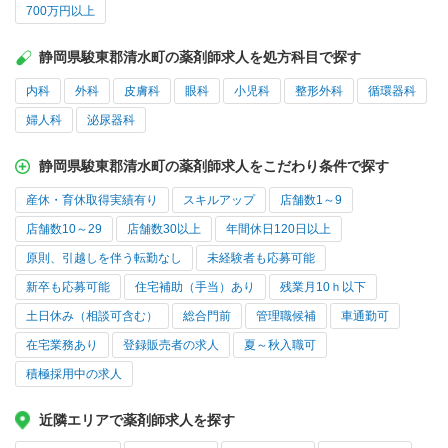
700万円以上
静岡県駿東郡清水町の薬剤師求人を処方科目で探す
内科
外科
皮膚科
眼科
小児科
整形外科
循環器科
婦人科
泌尿器科
静岡県駿東郡清水町の薬剤師求人をこだわり条件で探す
産休・育休取得実績有り
スキルアップ
店舗数1～9
店舗数10～29
店舗数30以上
年間休日120日以上
原則、引越しを伴う転勤なし
未経験者も応募可能
新卒も応募可能
住宅補助（手当）あり
残業月10ｈ以下
土日休み（相談可含む）
総合門前
管理職候補
車通勤可
在宅業務あり
登録販売者の求人
夏～秋入職可
積極採用中の求人
近隣エリアで薬剤師求人を探す