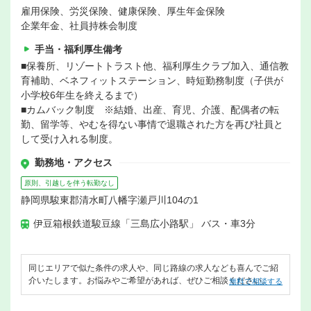
雇用保険、労災保険、健康保険、厚生年金保険
企業年金、社員持株会制度
手当・福利厚生備考
■保養所、リゾートトラスト他、福利厚生クラブ加入、通信教
育補助、ベネフィットステーション、時短勤務制度（子供が
小学校6年生を終えるまで）
■カムバック制度 ※結婚、出産、育児、介護、配偶者の転
勤、留学等、やむを得ない事情で退職された方を再び社員と
して受け入れる制度。
勤務地・アクセス
原則、引越しを伴う転勤なし
静岡県駿東郡清水町八幡字瀬戸川104の1
伊豆箱根鉄道駿豆線「三島広小路駅」 バス・車3分
同じエリアで似た条件の求人や、同じ路線の求人なども喜んでご紹
介いたします。お悩みやご希望があれば、ぜひご相談ください。
無料で相談する