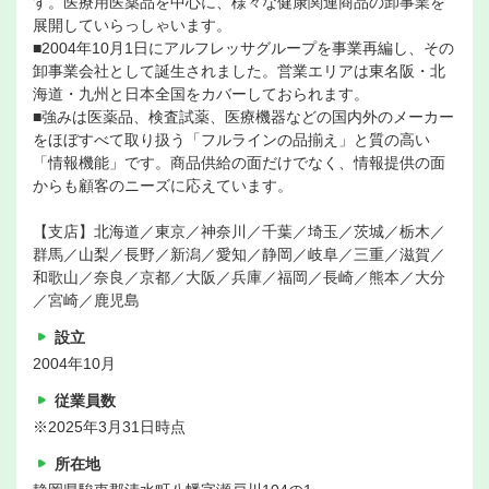
す。医療用医薬品を中心に、様々な健康関連商品の卸事業を
展開していらっしゃいます。
■2004年10月1日にアルフレッサグループを事業再編し、その
卸事業会社として誕生されました。営業エリアは東名阪・北
海道・九州と日本全国をカバーしておられます。
■強みは医薬品、検査試薬、医療機器などの国内外のメーカー
をほぼすべて取り扱う「フルラインの品揃え」と質の高い
「情報機能」です。商品供給の面だけでなく、情報提供の面
からも顧客のニーズに応えています。
【支店】北海道／東京／神奈川／千葉／埼玉／茨城／栃木／
群馬／山梨／長野／新潟／愛知／静岡／岐阜／三重／滋賀／
和歌山／奈良／京都／大阪／兵庫／福岡／長崎／熊本／大分
／宮崎／鹿児島
設立
2004年10月
従業員数
※2025年3月31日時点
所在地