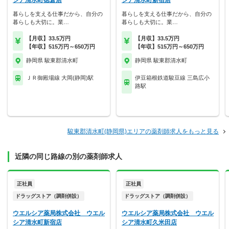
シア清水町徳倉店
シア清水町新宿店
暮らしを支える仕事だから、自分の
暮らしを支える仕事だから、自分の
暮らしも大切に。業…
暮らしも大切に。業…
【月収】33.5万円
【月収】33.5万円
【年収】515万円～650万円
【年収】515万円～650万円
静岡県 駿東郡清水町
静岡県 駿東郡清水町
ＪＲ御殿場線 大岡(静岡)駅
伊豆箱根鉄道駿豆線 三島広小
路駅
駿東郡清水町(静岡県)エリアの薬剤師求人をもっと見る
近隣の同じ路線の別の薬剤師求人
正社員
正社員
ドラッグストア（調剤併設）
ドラッグストア（調剤併設）
ウエルシア薬局株式会社 ウエル
ウエルシア薬局株式会社 ウエル
シア清水町新宿店
シア清水町久米田店