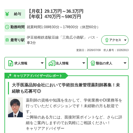
【月収】29.1万円～36.3万円
給与
【年収】470万円～590万円
勤務時間
就業時間1:08時30分～17時00分（休憩60分）
伊豆箱根鉄道駿豆線「三島広小路駅」 バス・
最寄り駅
アクセス
車3分
更新日：2026/07/09 求人番号：10262913
求人情報
法人情報
類似の求人
キャリアアドバイザーのレポート
大手医薬品卸会社において学術担当兼管理薬剤師募集！未
経験も応募可◎
薬剤師の資格や知識を生かして、学術業務やDI業務等を
行っていただくポジションです！未経験の方も歓迎で
す。
ご興味のある方には、面接対策ポイントなど、さらに詳
細をご案内しますのでお気軽にご相談ください！
キャリアアドバイザー