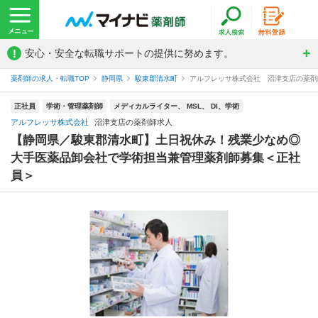
!
安心・安全な転職サポートの提供に努めます。
薬剤師の求人・転職TOP
静岡県
駿東郡清水町
アルフレッサ株式会社 沼津支店の薬剤
正社員
学術・管理薬剤師
メディカルライター、 MSL、 DI、学術
アルフレッサ株式会社
沼津支店の薬剤師求人
【静岡県／駿東郡清水町】土日祝休み！残業少なめ◎
大手医薬品卸会社で学術担当兼管理薬剤師募集＜正社
員＞