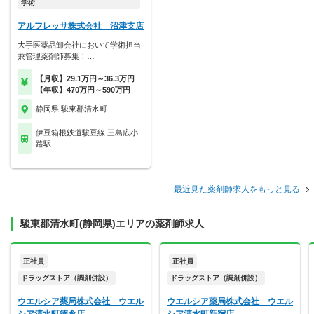
学術
アルフレッサ株式会社 沼津支店
大手医薬品卸会社において学術担当
兼管理薬剤師募集！…
【月収】29.1万円～36.3万円
【年収】470万円～590万円
静岡県 駿東郡清水町
伊豆箱根鉄道駿豆線 三島広小
路駅
最近見た薬剤師求人をもっと見る
駿東郡清水町(静岡県)エリアの薬剤師求人
正社員
正社員
ドラッグストア（調剤併設）
ドラッグストア（調剤併設）
ウエルシア薬局株式会社 ウエル
ウエルシア薬局株式会社 ウエル