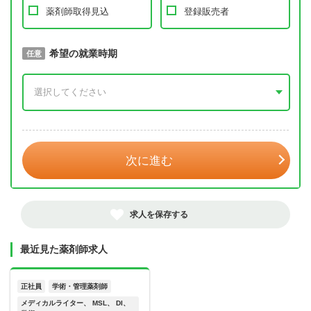
薬剤師取得見込
登録販売者
取得予定年
希望の就業時期
必須
任意
年 3月
次に進む
求人を保存する
最近見た薬剤師求人
正社員
学術・管理薬剤師
メディカルライター、 MSL、 DI、