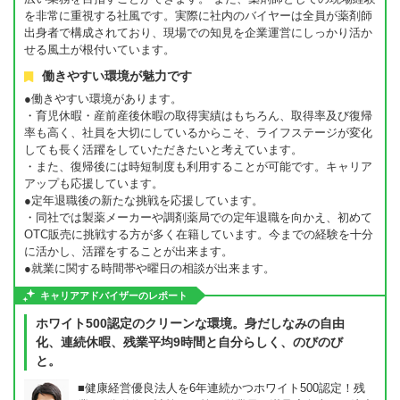
を非常に重視する社風です。実際に社内のバイヤーは全員が薬剤師
出身者で構成されており、現場での知見を企業運営にしっかり活か
せる風土が根付いています。
働きやすい環境が魅力です
●働きやすい環境があります。
・育児休暇・産前産後休暇の取得実績はもちろん、取得率及び復帰
率も高く、社員を大切にしているからこそ、ライフステージが変化
しても長く活躍をしていただきたいと考えています。
・また、復帰後には時短制度も利用することが可能です。キャリア
アップも応援しています。
●定年退職後の新たな挑戦を応援しています。
・同社では製薬メーカーや調剤薬局での定年退職を向かえ、初めて
OTC販売に挑戦する方が多く在籍しています。今までの経験を十分
に活かし、活躍をすることが出来ます。
●就業に関する時間帯や曜日の相談が出来ます。
キャリアアドバイザーのレポート
ホワイト500認定のクリーンな環境。身だしなみの自由
化、連続休暇、残業平均9時間と自分らしく、のびのび
と。
■健康経営優良法人を6年連続かつホワイト500認定！残