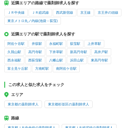
近隣エリアの路線で薬剤師求人を探す
ＪＲ中央線
ＪＲ総武線
西武新宿線
京王線
京王井の頭線
東京メトロ丸ノ内線(池袋－荻窪)
近隣エリアの駅で薬剤師求人を探す
阿佐ケ谷駅
井荻駅
永福町駅
荻窪駅
上井草駅
久我山駅
高円寺駅
下井草駅
新高円寺駅
高井戸駅
西永福駅
西荻窪駅
八幡山駅
浜田山駅
東高円寺駅
富士見ケ丘駅
方南町駅
南阿佐ケ谷駅
この求人と似た求人をチェック
エリア
東京都の薬剤師求人
東京都杉並区の薬剤師求人
路線
東京都ＪＲ中央線の薬剤師求人
東京都ＪＲ総武線の薬剤師求人