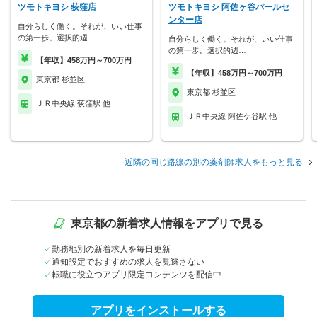
ツモトキヨシ 荻窪店
ツモトキヨシ 阿佐ヶ谷パールセ
ンター店
自分らしく働く。それが、いい仕事
の第一歩。選択的週…
自分らしく働く。それが、いい仕事
の第一歩。選択的週…
【年収】458万円～700万円
【年収】458万円～700万円
東京都 杉並区
東京都 杉並区
ＪＲ中央線 荻窪駅 他
ＪＲ中央線 阿佐ケ谷駅 他
近隣の同じ路線の別の薬剤師求人をもっと見る
東京都の新着求人情報をアプリで見る
勤務地別の新着求人を毎日更新
通知設定でおすすめの求人を見逃さない
転職に役立つアプリ限定コンテンツを配信中
アプリをインストールする