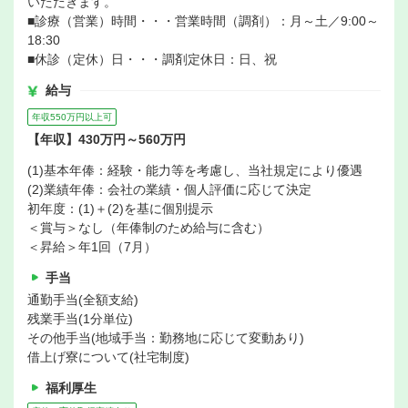
いただきます。
■診療（営業）時間・・・営業時間（調剤）：月～土／9:00～
18:30
■休診（定休）日・・・調剤定休日：日、祝
給与
年収550万円以上可
【年収】430万円～560万円
(1)基本年俸：経験・能力等を考慮し、当社規定により優遇
(2)業績年俸：会社の業績・個人評価に応じて決定
初年度：(1)＋(2)を基に個別提示
＜賞与＞なし（年俸制のため給与に含む）
＜昇給＞年1回（7月）
手当
通勤手当(全額支給)
残業手当(1分単位)
その他手当(地域手当：勤務地に応じて変動あり)
借上げ寮について(社宅制度)
福利厚生