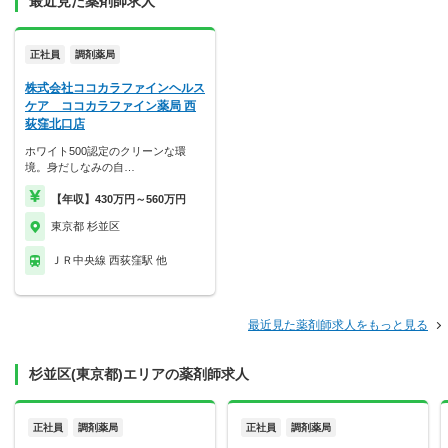
最近見た薬剤師求人
正社員
調剤薬局
株式会社ココカラファインヘルス
ケア ココカラファイン薬局 西
荻窪北口店
ホワイト500認定のクリーンな環
境。身だしなみの自…
【年収】430万円～560万円
東京都 杉並区
ＪＲ中央線 西荻窪駅 他
最近見た薬剤師求人をもっと見る
杉並区(東京都)エリアの薬剤師求人
正社員
調剤薬局
正社員
調剤薬局