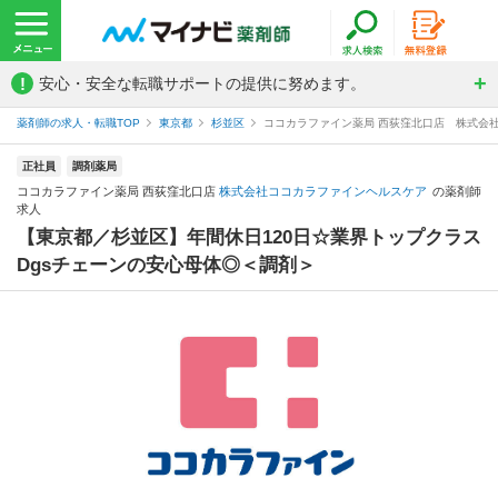
!
安心・安全な転職サポートの提供に努めます。
薬剤師の求人・転職TOP
東京都
杉並区
ココカラファイン薬局 西荻窪北口店 株式会
正社員
調剤薬局
ココカラファイン薬局 西荻窪北口店
株式会社ココカラファインヘルスケア
の薬剤師
求人
【東京都／杉並区】年間休日120日☆業界トップクラス
Dgsチェーンの安心母体◎＜調剤＞