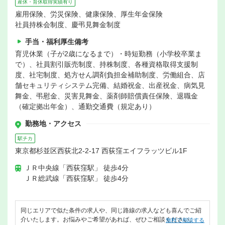
産休・育休取得実績有り
雇用保険、労災保険、健康保険、厚生年金保険
社員持株会制度、慶弔見舞金制度
手当・福利厚生備考
育児休業（子が2歳になるまで）・時短勤務（小学校卒業ま
で）、社員割引販売制度、持株制度、各種資格取得支援制
度、社宅制度、処方せん調剤負担金補助制度、労働組合、店
舗セキュリティシステム完備、結婚祝金、出産祝金、病気見
舞金、弔慰金、災害見舞金、薬剤師賠償責任保険、退職金
（確定拠出年金）、通勤交通費（規定あり）
勤務地・アクセス
駅チカ
東京都杉並区西荻北2-2-17 西荻窪エイフラッツビル1F
ＪＲ中央線「西荻窪駅」 徒歩4分
ＪＲ総武線「西荻窪駅」 徒歩4分
同じエリアで似た条件の求人や、同じ路線の求人なども喜んでご紹
介いたします。お悩みやご希望があれば、ぜひご相談ください。
無料で相談する