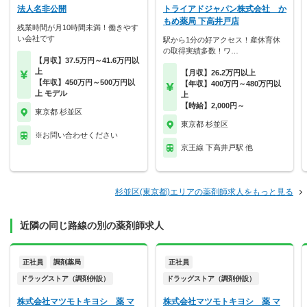
法人名非公開
トライアドジャパン株式会社 か
もめ薬局 下高井戸店
残業時間が月10時間未満！働きやす
い会社です
駅から1分の好アクセス！産休育休
の取得実績多数！ワ…
【月収】37.5万円～41.6万円以
上
【月収】26.2万円以上
【年収】450万円～500万円以
【年収】400万円～480万円以
上 モデル
上
【時給】2,000円～
東京都 杉並区
東京都 杉並区
※お問い合わせください
京王線 下高井戸駅 他
杉並区(東京都)エリアの薬剤師求人をもっと見る
近隣の同じ路線の別の薬剤師求人
正社員
調剤薬局
正社員
ドラッグストア（調剤併設）
ドラッグストア（調剤併設）
株式会社マツモトキヨシ 薬 マ
株式会社マツモトキヨシ 薬 マ