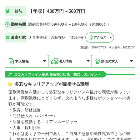
【年収】430万円～560万円
給与
勤務時間
調剤営業時間:09時00分～18時30分（休憩60分）
最寄り駅
ＪＲ中央線「西荻窪駅」 徒歩4分
アクセス
更新日：2026/07/03 求人番号：10222634
求人情報
法人情報
類似の求人
ココカラファイン薬局 西荻窪北口店 株式…のポイント
多彩なキャリアアップが目指せる環境
薬剤師資格を活かして多彩なキャリアパスを描ける環境が整ってい
ます。調剤業務にとどまらず、次のような多様なポジションへの挑
戦が可能です。
・教育、研修担当
・商品仕入れ（バイヤー）
・店舗を統括するエリアマネージャー
・人事、採用担当
これらはあくまで一例であり、ご自身の意欲や適性次第でさらに幅
広い業務を目指すことができます。 また、薬剤師としての現場経験