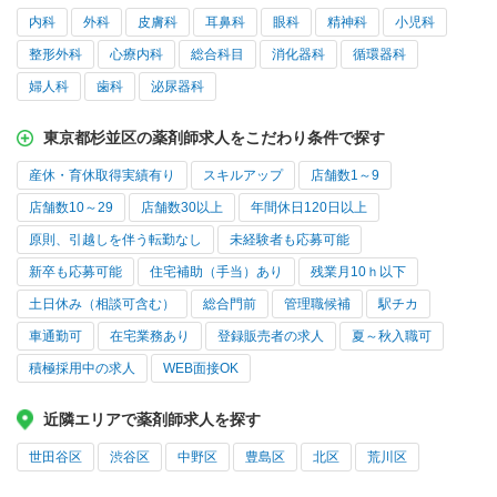
内科
外科
皮膚科
耳鼻科
眼科
精神科
小児科
整形外科
心療内科
総合科目
消化器科
循環器科
婦人科
歯科
泌尿器科
東京都杉並区の薬剤師求人をこだわり条件で探す
産休・育休取得実績有り
スキルアップ
店舗数1～9
店舗数10～29
店舗数30以上
年間休日120日以上
原則、引越しを伴う転勤なし
未経験者も応募可能
新卒も応募可能
住宅補助（手当）あり
残業月10ｈ以下
土日休み（相談可含む）
総合門前
管理職候補
駅チカ
車通勤可
在宅業務あり
登録販売者の求人
夏～秋入職可
積極採用中の求人
WEB面接OK
近隣エリアで薬剤師求人を探す
世田谷区
渋谷区
中野区
豊島区
北区
荒川区