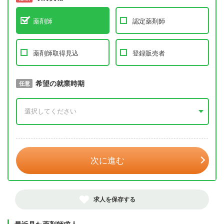
薬剤師
認定薬剤師
薬剤師取得見込
登録販売者
取得予定年
希望の就業時期
必須
任意
年 3月
次に進む
求人を保存する