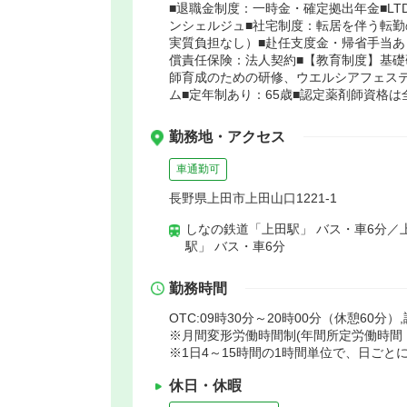
■退職金制度：一時金・確定拠出年金■LT
ンシェルジュ■社宅制度：転居を伴う転勤
実質負担なし）■赴任支度金・帰省手当あ
償責任保険：法人契約■【教育制度】基礎
師育成のための研修、ウエルシアフェステ
ム■定年制あり：65歳■認定薬剤師資格は
勤務地・アクセス
車通勤可
長野県上田市上田山口1221-1
しなの鉄道「上田駅」 バス・車6分／
駅」 バス・車6分
勤務時間
OTC:09時30分～20時00分（休憩60分）
※月間変形労働時間制(年間所定労働時間：1
※1日4～15時間の1時間単位で、日ご
休日・休暇