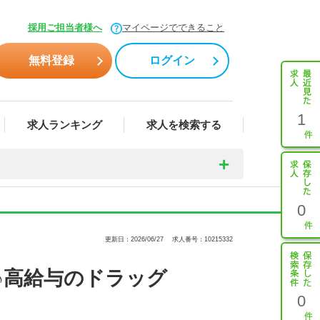
採用ご担当者様へ
マイページでできること
無料登録
ログイン
1
求人ランキング
求人を検索する
0
更新日：2026/06/27
求人番号：10215332
♪高給与のドラッグ
0