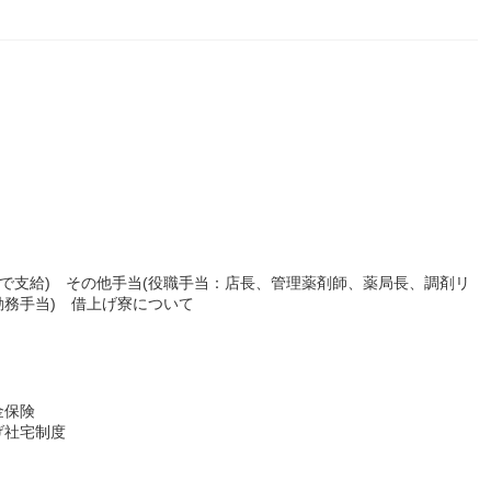
位で支給) その他手当(役職手当：店長、管理薬剤師、薬局長、調剤リ
務手当) 借上げ寮について
金保険
げ社宅制度