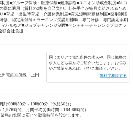
D制度■グループ保険・医療保険■健康診断■ユニオン助成金制度■N-コ
の際に適用（賃料の2割を自己負担。赴任手当が毎月支給されるため
り■育児・出生時育児・介護休業制度■育児短時間勤務制度■薬剤師賠
研修、認定薬剤師e-ラーニング受講用補助、専門研修、専門認定薬剤
ィバルなど■ジョブチャレンジ制度■ベンチャーチャレンジプログラ
全額会社負担
同じエリアで似た条件の求人や、同じ路線の
求人なども喜んでご紹介いたします。お悩み
やご希望があれば、ぜひご相談ください。
上田電鉄別所線「上田
無料で相談する
,調剤:09時30分～19時00分（休憩60分）
,976時間、月間平均労働時間：164.66時間)
とに業務の繁閑に応じて勤務時間を設定します。