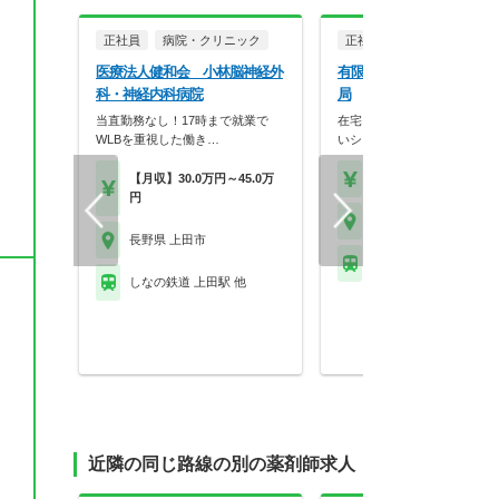
正社員
病院・クリニック
正社員
調剤薬局
医療法人健和会 小林脳神経外
有限会社あゆみ 丸子くる
科・神経内科病院
局
当直勤務なし！17時まで就業で
在宅・多科目で成長◎自由度
WLBを重視した働き…
いシフトで長く働ける…
ャ
【月収】30.0万円～45.0万
【年収】550万円～65
円
長野県 上田市
長野県 上田市
しなの鉄道 大屋駅
しなの鉄道 上田駅 他
近隣の同じ路線の別の薬剤師求人