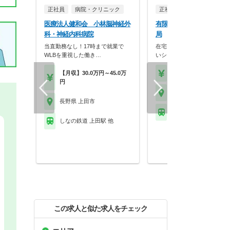
正社員
病院・クリニック
正社員
調剤薬局
医療法人健和会 小林脳神経外
有限会社あゆみ 丸子くる
科・神経内科病院
局
当直勤務なし！17時まで就業で
在宅・多科目で成長◎自由度
WLBを重視した働き…
いシフトで長く働ける…
【月収】30.0万円～45.0万
【年収】550万円～65
円
長野県 上田市
長野県 上田市
しなの鉄道 大屋駅
しなの鉄道 上田駅 他
この求人と似た求人をチェック