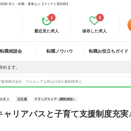
薬剤師 求人・転職・募集なら【マイナビ薬剤師】
1
0
最近見た求人
保存した求人
転職相談会
転職ノウハウ
転職お役立ちガイド
努めます。
ア薬局株式会社 ウエルシア上田山口店の薬剤師求人
師求人
正社員
ドラッグストア（調剤併設）
キャリアパスと子育て支援制度充実