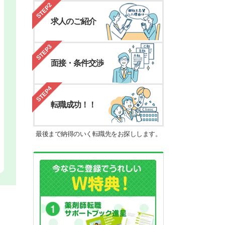
STEP2
求人のご紹介
STEP3
面接・条件交渉
STEP4
転職成功！！
最後まで納得のいく転職先をお探しします。