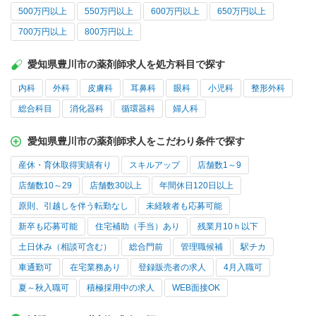
500万円以上
550万円以上
600万円以上
650万円以上
700万円以上
800万円以上
愛知県豊川市の薬剤師求人を処方科目で探す
内科
外科
皮膚科
耳鼻科
眼科
小児科
整形外科
総合科目
消化器科
循環器科
婦人科
愛知県豊川市の薬剤師求人をこだわり条件で探す
産休・育休取得実績有り
スキルアップ
店舗数1～9
店舗数10～29
店舗数30以上
年間休日120日以上
原則、引越しを伴う転勤なし
未経験者も応募可能
新卒も応募可能
住宅補助（手当）あり
残業月10ｈ以下
土日休み（相談可含む）
総合門前
管理職候補
駅チカ
車通勤可
在宅業務あり
登録販売者の求人
4月入職可
夏～秋入職可
積極採用中の求人
WEB面接OK