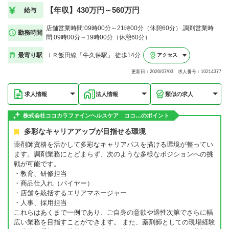
【年収】430万円～560万円
給与
店舗営業時間:09時00分～21時00分（休憩60分）,調剤営業時
勤務時間
間:09時00分～19時00分（休憩60分）
最寄り駅
ＪＲ飯田線「牛久保駅」 徒歩14分
アクセス
更新日：2026/07/03 求人番号：10214377
求人情報
法人情報
類似の求人
株式会社ココカラファインヘルスケア ココ…のポイント
多彩なキャリアアップが目指せる環境
薬剤師資格を活かして多彩なキャリアパスを描ける環境が整ってい
ます。調剤業務にとどまらず、次のような多様なポジションへの挑
戦が可能です。
・教育、研修担当
・商品仕入れ（バイヤー）
・店舗を統括するエリアマネージャー
・人事、採用担当
これらはあくまで一例であり、ご自身の意欲や適性次第でさらに幅
広い業務を目指すことができます。 また、薬剤師としての現場経験