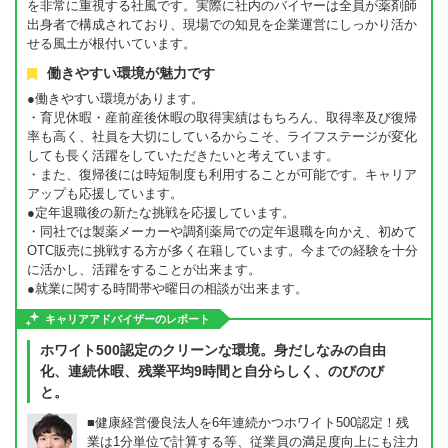
を非常に重視する社風です。実際に社内のバイヤーは全員が薬剤師
出身者で構成されており、現場での知見を企業運営にしっかり活か
せる風土が根付いています。
働きやすい環境が魅力です
●働きやすい環境があります。
・育児休暇・産前産後休暇の取得実績はもちろん、取得率及び復帰
率も高く、社員を大切にしているからこそ、ライフステージが変化
しても長く活躍をしていただきたいと考えています。
・また、復帰後には時短制度も利用することが可能です。キャリア
アップも応援しています。
●定年退職後の新たな挑戦を応援しています。
・同社では製薬メーカーや調剤薬局での定年退職を向かえ、初めて
OTC販売に挑戦する方が多く在籍しています。今までの経験を十分
に活かし、活躍をすることが出来ます。
●就業に関する時間帯や曜日の相談が出来ます。
キャリアアドバイザーのレポート
ホワイト500認定のクリーンな環境。身だしなみの自由
化、連続休暇、残業平均9時間と自分らしく、のびのび
と。
■健康経営優良法人を6年連続かつホワイト500認定！残
業は1分単位で計算する等、従業員の満足度向上にも注力