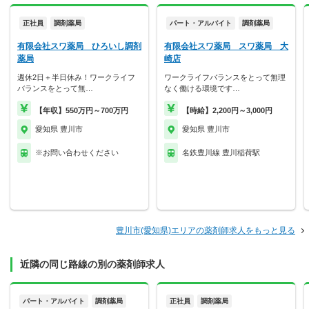
正社員
調剤薬局
パート・アルバイト
調剤薬局
有限会社スワ薬局 ひろいし調剤
有限会社スワ薬局 スワ薬局 大
薬局
崎店
週休2日＋半日休み！ワークライフ
ワークライフバランスをとって無理
バランスをとって無…
なく働ける環境です…
【年収】550万円～700万円
【時給】2,200円～3,000円
愛知県 豊川市
愛知県 豊川市
※お問い合わせください
名鉄豊川線 豊川稲荷駅
豊川市(愛知県)エリアの薬剤師求人をもっと見る
近隣の同じ路線の別の薬剤師求人
パート・アルバイト
調剤薬局
正社員
調剤薬局