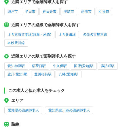
近隣エリアで薬剤師求人を探す
瀬戸市
半田市
春日井市
津島市
碧南市
刈谷市
近隣エリアの路線で薬剤師求人を探す
ＪＲ東海道本線(熱海－米原)
ＪＲ飯田線
名鉄名古屋本線
名鉄豊川線
近隣エリアの駅で薬剤師求人を探す
愛知御津駅
稲荷口駅
牛久保駅
国府(愛知)駅
諏訪町駅
豊川(愛知)駅
豊川稲荷駅
八幡(愛知)駅
この求人と似た求人をチェック
エリア
愛知県の薬剤師求人
愛知県豊川市の薬剤師求人
路線