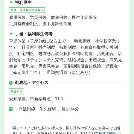
福利厚生
産休・育休取得実績有り
雇用保険、労災保険、健康保険、厚生年金保険
社員持株会制度、慶弔見舞金制度
手当・福利厚生備考
育児休業（子が2歳になるまで）・時短勤務（小学校卒業ま
で）、社員割引販売制度、持株制度、各種資格取得支援制
度、社宅制度、処方せん調剤負担金補助制度、労働組合、店
舗セキュリティシステム完備、結婚祝金、出産祝金、病気見
舞金、弔慰金、災害見舞金、薬剤師賠償責任保険、退職金
（確定拠出年金）、通勤交通費（規定あり）
勤務地・アクセス
車通勤可
愛知県豊川市新桜町通1-31-1
ＪＲ飯田線「牛久保駅」 徒歩14分
同じエリアで似た条件の求人や、同じ路線の求人なども喜んでご紹
介いたします。お悩みやご希望があれば、ぜひご相談ください。
無料で相談する