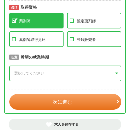
取得資格
必須
必須
薬剤師
認定薬剤師
薬剤師取得見込
登録販売者
取得予定年
希望の就業時期
必須
任意
年 3月
次に進む
求人を保存する