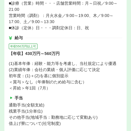
■診療（営業）時間・・・店舗営業時間：月～日祝／9:00～
21:00
営業時間（調剤）：月火水金／9:00～19:00、木／9:00～
17:00、土／9:00～13:30
■休診（定休）日・・・調剤定休日：日、祝
給与
年収550万円以上可
【年収】430万円～560万円
(1)基本年俸：経験・能力等を考慮し、当社規定により優遇
(2)業績年俸：会社の業績・個人評価に応じて決定
初年度：(1)＋(2)を基に個別提示
＜賞与＞なし（年俸制のため給与に含む）
＜昇給＞年1回（7月）
手当
通勤手当(全額支給)
残業手当(1分単位)
その他手当(地域手当：勤務地に応じて変動あり)
借上げ寮について(社宅制度)