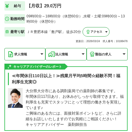
【月収】29.0万円
給与
09時00分～18時00分（休憩60分）,水曜・土曜:09時00分～13
勤務時間
時00分（休憩0分）
最寄り駅
ＪＲ豊肥本線「敷戸駅」 徒歩20分
アクセス
更新日：2026/03/24 求人番号：10188476
求人情報
法人情報
類似の求人
キャリアアドバイザーのレポート
≪年間休日110日以上！≫残業月平均5時間☆経験不問！福
利厚生充実◎
大分県大分市にある調剤薬局での薬剤師の募集です。
年間休日117日あり、お休みがしっかり取得できます。福
利厚生も充実でスタッフにとって理想の働き方を実現し
ています♪
ご興味のある方には、面接対策ポイントなど、さらに詳
細をお話しいたしますのでお気軽にご相談ください！
キャリアアドバイザー 薬剤師担当