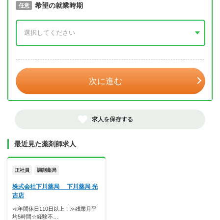
取得予定年
希望の就業時期
必須
任意
年 3月
次に進む
求人を保存する
最近見た薬剤師求人
正社員
調剤薬局
株式会社下川薬局 下川薬局 光
吉店
≪年間休日110日以上！≫残業月平
均5時間☆経験不…