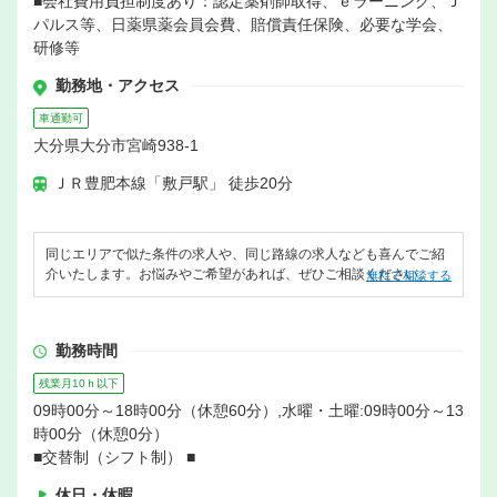
■会社費用負担制度あり：認定薬剤師取得、ｅラーニング、Ｊ
パルス等、日薬県薬会員会費、賠償責任保険、必要な学会、
研修等
勤務地・アクセス
車通勤可
大分県大分市宮崎938-1
ＪＲ豊肥本線「敷戸駅」 徒歩20分
同じエリアで似た条件の求人や、同じ路線の求人なども喜んでご紹
介いたします。お悩みやご希望があれば、ぜひご相談ください。
無料で相談する
勤務時間
残業月10ｈ以下
09時00分～18時00分（休憩60分）,水曜・土曜:09時00分～13
時00分（休憩0分）
■交替制（シフト制） ■
休日・休暇