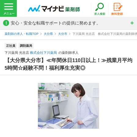
!
安心・安全な転職サポートの提供に努めます。
薬剤師の求人・転職TOP
大分県
大分市
下川薬局 光吉店 株式会社下川薬局の薬剤師
正社員
調剤薬局
下川薬局 光吉店
株式会社下川薬局
の薬剤師求人
【大分県大分市】≪年間休日110日以上！≫残業月平均
5時間☆経験不問！福利厚生充実◎