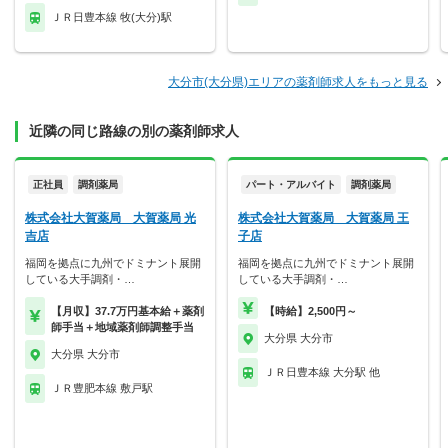
ＪＲ日豊本線 牧(大分)駅
大分市(大分県)エリアの薬剤師求人をもっと見る
近隣の同じ路線の別の薬剤師求人
正社員
調剤薬局
パート・アルバイト
調剤薬局
株式会社大賀薬局 大賀薬局 光
株式会社大賀薬局 大賀薬局 王
吉店
子店
福岡を拠点に九州でドミナント展開
福岡を拠点に九州でドミナント展開
している大手調剤・…
している大手調剤・…
【月収】37.7万円基本給＋薬剤
【時給】2,500円～
師手当＋地域薬剤師調整手当
大分県 大分市
大分県 大分市
ＪＲ日豊本線 大分駅 他
ＪＲ豊肥本線 敷戸駅