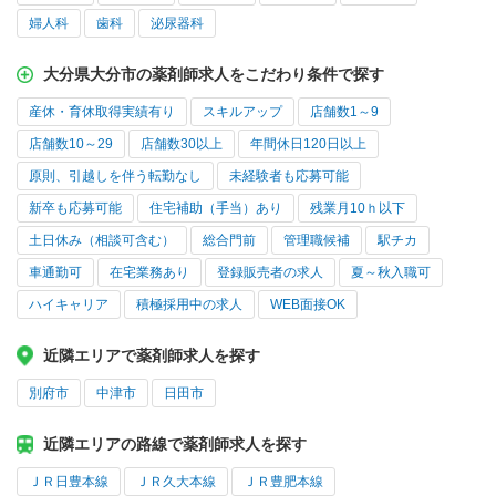
婦人科
歯科
泌尿器科
大分県大分市の薬剤師求人をこだわり条件で探す
産休・育休取得実績有り
スキルアップ
店舗数1～9
店舗数10～29
店舗数30以上
年間休日120日以上
原則、引越しを伴う転勤なし
未経験者も応募可能
新卒も応募可能
住宅補助（手当）あり
残業月10ｈ以下
土日休み（相談可含む）
総合門前
管理職候補
駅チカ
車通勤可
在宅業務あり
登録販売者の求人
夏～秋入職可
ハイキャリア
積極採用中の求人
WEB面接OK
近隣エリアで薬剤師求人を探す
別府市
中津市
日田市
近隣エリアの路線で薬剤師求人を探す
ＪＲ日豊本線
ＪＲ久大本線
ＪＲ豊肥本線