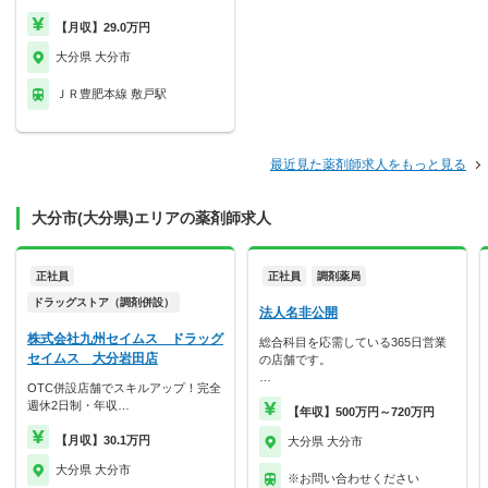
【月収】29.0万円
大分県 大分市
ＪＲ豊肥本線 敷戸駅
最近見た薬剤師求人をもっと見る
大分市(大分県)エリアの薬剤師求人
正社員
正社員
調剤薬局
ドラッグストア（調剤併設）
法人名非公開
株式会社九州セイムス ドラッグ
総合科目を応需している365日営業
セイムス 大分岩田店
の店舗です。
…
OTC併設店舗でスキルアップ！完全
週休2日制・年収…
【年収】500万円～720万円
【月収】30.1万円
大分県 大分市
大分県 大分市
※お問い合わせください