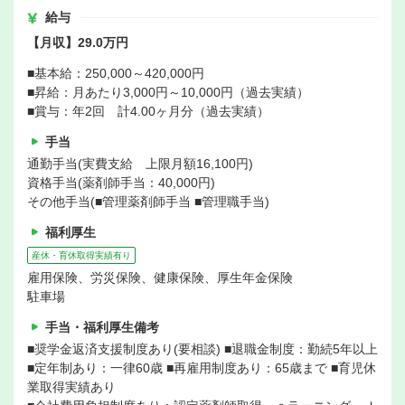
給与
【月収】29.0万円
■基本給：250,000～420,000円
■昇給：月あたり3,000円～10,000円（過去実績）
■賞与：年2回 計4.00ヶ月分（過去実績）
手当
通勤手当(実費支給 上限月額16,100円)
資格手当(薬剤師手当：40,000円)
その他手当(■管理薬剤師手当 ■管理職手当)
福利厚生
産休・育休取得実績有り
雇用保険、労災保険、健康保険、厚生年金保険
駐車場
手当・福利厚生備考
■奨学金返済支援制度あり(要相談) ■退職金制度：勤続5年以上
■定年制あり：一律60歳 ■再雇用制度あり：65歳まで ■育児休
業取得実績あり