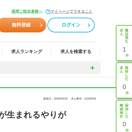
採用ご担当者様へ
マイページでできること
無料登録
ログイン
1
求人ランキング
求人を検索する
0
更新日：2026/05/26
求人番号：10185554
が生まれるやりが
0