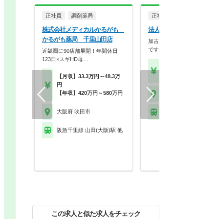
正社員
調剤薬局
正社員
調剤薬局
株式会社メディカルかるがも
法人名非公開
かるがも薬局 千里山田店
加古川を中心に展開している
です。バランスの良い…
近畿圏に90店舗展開！年間休日
123日×スギHD母…
【月収】25.0万円
【年収】418万円
【月収】33.3万円～48.3万
円
【年収】420万円～580万円
大阪府 吹田市
大阪府 吹田市
阪急千里線 山田(大阪)
阪急千里線 山田(大阪)駅 他
この求人と似た求人をチェック