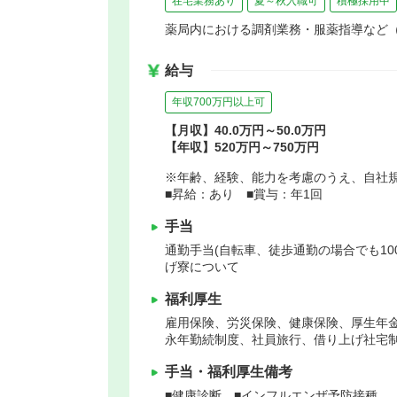
在宅業務あり
夏～秋入職可
積極採用中
薬局内における調剤業務・服薬指導など（2
給与
年収700万円以上可
【月収】40.0万円～50.0万円
【年収】520万円～750万円
※年齢、経験、能力を考慮のうえ、自社
■昇給：あり ■賞与：年1回
手当
通勤手当(自転車、徒歩通勤の場合でも100
げ寮について
福利厚生
雇用保険、労災保険、健康保険、厚生年
永年勤続制度、社員旅行、借り上げ社宅
手当・福利厚生備考
■健康診断 ■インフルエンザ予防接種