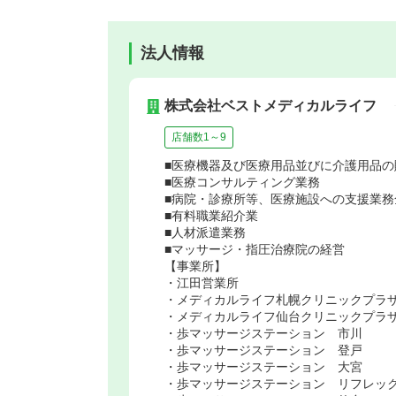
法人情報
株式会社ベストメディカルライフ
店舗数1～9
■医療機器及び医療用品並びに介護用品の
■医療コンサルティング業務
■病院・診療所等、医療施設への支援業
■有料職業紹介業
■人材派遣業務
■マッサージ・指圧治療院の経営
【事業所】
・江田営業所
・メディカルライフ札幌クリニックプラ
・メディカルライフ仙台クリニックプラ
・歩マッサージステーション 市川
・歩マッサージステーション 登戸
・歩マッサージステーション 大宮
・歩マッサージステーション リフレッ