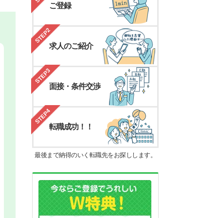
ご登録
STEP2
求人のご紹介
STEP3
面接・条件交渉
STEP4
転職成功！！
最後まで納得のいく転職先をお探しします。