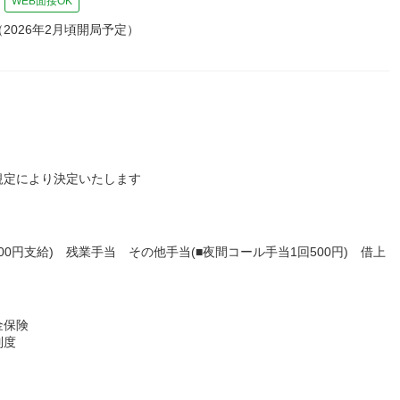
WEB面接OK
026年2月頃開局予定）
規定により決定いたします
0円支給) 残業手当 その他手当(■夜間コール手当1回500円) 借上
金保険
制度