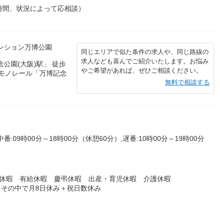
、時間、状況によって応相談）
マンション万博公園
同じエリアで似た条件の求人や、同じ路線の
求人なども喜んでご紹介いたします。お悩み
公園(大阪)駅」 徒歩
やご希望があれば、ぜひご相談ください。
市モノレール「万博記念
無料で相談する
中番:09時00分～18時00分（休憩60分）,遅番:10時00分～19時00分
季休暇 有給休暇 慶弔休暇 出産・育児休暇 介護休暇
※その中で月8日休み＋祝日数休み