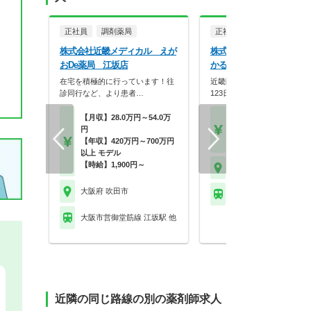
正社員
調剤薬局
正社員
調剤薬局
株式会社近畿メディカル えが
株式会社メディカルかる
おDe薬局 江坂店
かるがも薬局 江坂店
在宅を積極的に行っています！往
近畿圏に90店舗展開！年間休
診同行など、より患者…
123日×スギHD母…
【月収】28.0万円～54.0万
【月収】33.3万円～48.
円
円位
【年収】420万円～700万円
【年収】420万円～58
以上 モデル
【時給】1,900円～
大阪府 吹田市
大阪府 吹田市
大阪市営御堂筋線 江坂
大阪市営御堂筋線 江坂駅 他
近隣の同じ路線の別の薬剤師求人