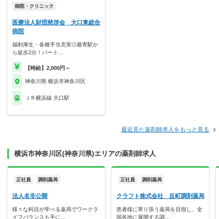
病院・クリニック
医療法人財団慈啓会 大口東総合
病院
福利厚生・各種手当充実◎最寄駅か
ら徒歩2分！パート…
【時給】2,000円～
神奈川県 横浜市神奈川区
ＪＲ横浜線 大口駅
最近見た薬剤師求人をもっと見る
横浜市神奈川区(神奈川県)エリアの薬剤師求人
正社員
調剤薬局
正社員
調剤薬局
法人名非公開
クラフト株式会社 反町調剤薬局
様々な科目が学べる薬局でワークラ
患者様に寄り添う薬局を目指し、全
イフバランスも手に…
国各地に展開する調…