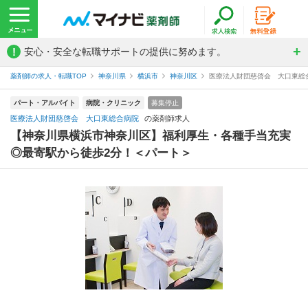
!
安心・安全な転職サポートの提供に努めます。
薬剤師の求人・転職TOP
神奈川県
横浜市
神奈川区
医療法人財団慈啓会 大口東総
パート・アルバイト
病院・クリニック
募集停止
医療法人財団慈啓会 大口東総合病院
の薬剤師求人
【神奈川県横浜市神奈川区】福利厚生・各種手当充実
◎最寄駅から徒歩2分！＜パート＞