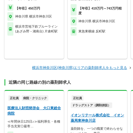
【年収】450万円
【年収】419万円～743万円程
度
神奈川県 横浜市神奈川区
神奈川県 横浜市神奈川区
横浜市営地下鉄ブルーライン
(あざみ野－湘南台) 片倉町駅
東急東横線 反町駅
横浜市神奈川区(神奈川県)エリアの薬剤師求人をもっと見る
近隣の同じ路線の別の薬剤師求人
正社員
病院・クリニック
正社員
ドラッグストア（調剤併設）
医療法人財団慈啓会 大口東総合
病院
イオンリテール株式会社 イオン
薬局東神奈川店
≪年間休日125日♪≫福利厚生・各種
手当充実◎最寄…
薬剤師を、一つの職業で終わらせな