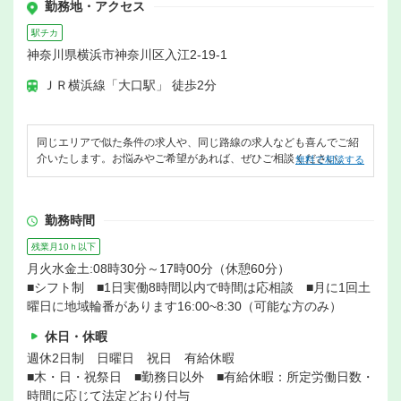
勤務地・アクセス
駅チカ
神奈川県横浜市神奈川区入江2-19-1
ＪＲ横浜線「大口駅」 徒歩2分
同じエリアで似た条件の求人や、同じ路線の求人なども喜んでご紹
介いたします。お悩みやご希望があれば、ぜひご相談ください。
無料で相談する
勤務時間
残業月10ｈ以下
月火水金土:08時30分～17時00分（休憩60分）
■シフト制 ■1日実働8時間以内で時間は応相談 ■月に1回土
曜日に地域輪番があります16:00~8:30（可能な方のみ）
休日・休暇
週休2日制 日曜日 祝日 有給休暇
■木・日・祝祭日 ■勤務日以外 ■有給休暇：所定労働日数・
時間に応じて法定どおり付与