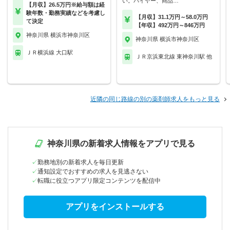
い。バイヤー、商品…
【月収】26.5万円※給与額は経
験年数・勤務実績などを考慮し
【月収】31.1万円～58.0万円
て決定
【年収】492万円～846万円
神奈川県 横浜市神奈川区
神奈川県 横浜市神奈川区
ＪＲ横浜線 大口駅
ＪＲ京浜東北線 東神奈川駅 他
近隣の同じ路線の別の薬剤師求人をもっと見る
神奈川県の新着求人情報をアプリで見る
勤務地別の新着求人を毎日更新
通知設定でおすすめの求人を見逃さない
転職に役立つアプリ限定コンテンツを配信中
アプリをインストールする