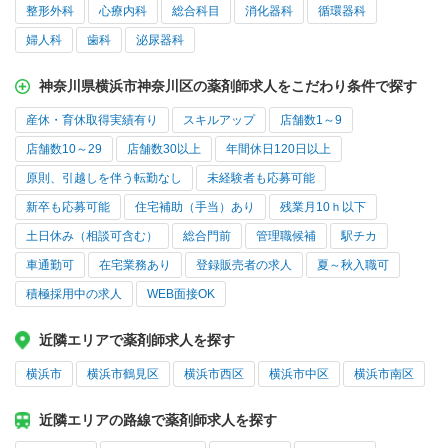
整形外科
心療内科
総合科目
消化器科
循環器科
婦人科
歯科
泌尿器科
神奈川県横浜市神奈川区の薬剤師求人をこだわり条件で探す
産休・育休取得実績有り
スキルアップ
店舗数1～9
店舗数10～29
店舗数30以上
年間休日120日以上
原則、引越しを伴う転勤なし
未経験者も応募可能
新卒も応募可能
住宅補助（手当）あり
残業月10ｈ以下
土日休み（相談可含む）
総合門前
管理職候補
駅チカ
車通勤可
在宅業務あり
登録販売者の求人
夏～秋入職可
積極採用中の求人
WEB面接OK
近隣エリアで薬剤師求人を探す
横浜市
横浜市鶴見区
横浜市西区
横浜市中区
横浜市南区
近隣エリアの路線で薬剤師求人を探す