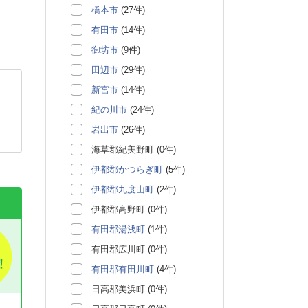
橋本市
(27件)
有田市
(14件)
御坊市
(9件)
田辺市
(29件)
新宮市
(14件)
紀の川市
(24件)
岩出市
(26件)
海草郡紀美野町 (0件)
伊都郡かつらぎ町
(5件)
伊都郡九度山町
(2件)
伊都郡高野町 (0件)
有田郡湯浅町
(1件)
有田郡広川町 (0件)
有田郡有田川町
(4件)
日高郡美浜町 (0件)