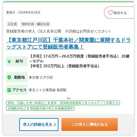
更新日：2026年6月18日
保存する
正社員
契約社員・嘱託社員
登録販売者の求人（法人名非公開 ※詳細はお問合せください）
【東京都江戸川区】千葉本社／関東圏に展開するドラ
ッグストアにて登録販売者募集！
【月収】17.6万円～26.0万円程度（登録販売者手当込） 20歳
給与
～モデル
【年収】253万円以上（登録販売者手当込）
勤務地
東京都 江戸川区
アクセス
東京メトロ東西線 葛西駅
原則、引越しを伴う転勤なし
産休・育休取得実績有り
スキルアップ
駅チカ
店舗数30以上
登録販売者の求人
積極採用中
求人の詳細を見る
この求人に興味がある