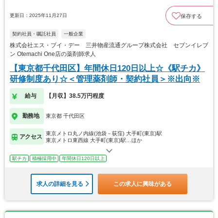
更新日：2025年11月27日
保存する
契約社員・嘱託社員
一般企業
株式会社エス・ブイ・デー 三井物産流通グループ株式会社 セブンイレブ
ン Otemachi One店の薬剤師求人
【東京都千代田区】年間休日120日以上☆《駅チカ》
研修制度あり☆＜管理薬剤師・契約社員＞※出向※
給与
【月収】38.5万円程度
勤務地
東京都 千代田区
東京メトロ丸ノ内線(池袋－荻窪) 大手町(東京)駅
アクセス
東京メトロ東西線 大手町(東京)駅…ほか
駅チカ
積極採用中
年間休日120日以上
求人の詳細を見る
この求人に興味がある