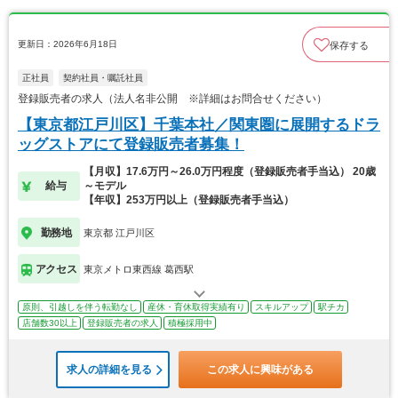
更新日：2026年6月18日
保存する
正社員
契約社員・嘱託社員
登録販売者の求人（法人名非公開 ※詳細はお問合せください）
【東京都江戸川区】千葉本社／関東圏に展開するドラ
ッグストアにて登録販売者募集！
【月収】17.6万円～26.0万円程度（登録販売者手当込） 20歳
給与
～モデル
【年収】253万円以上（登録販売者手当込）
勤務地
東京都 江戸川区
アクセス
東京メトロ東西線 葛西駅
原則、引越しを伴う転勤なし
産休・育休取得実績有り
スキルアップ
駅チカ
店舗数30以上
登録販売者の求人
積極採用中
求人の詳細を見る
この求人に興味がある