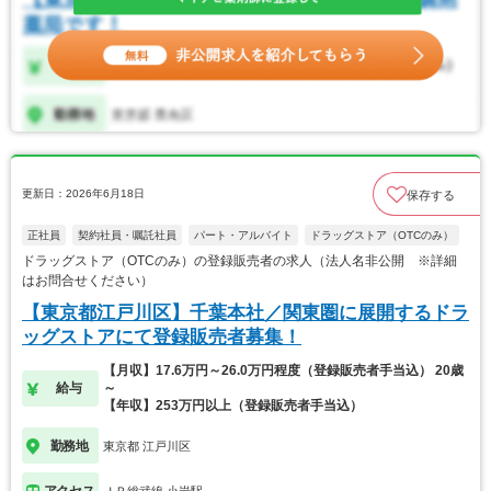
更新日：2026年6月18日
保存する
正社員
契約社員・嘱託社員
パート・アルバイト
ドラッグストア（OTCのみ）
ドラッグストア（OTCのみ）の登録販売者の求人（法人名非公開 ※詳細
はお問合せください）
【東京都江戸川区】千葉本社／関東圏に展開するドラ
ッグストアにて登録販売者募集！
【月収】17.6万円～26.0万円程度（登録販売者手当込） 20歳
給与
～
【年収】253万円以上（登録販売者手当込）
勤務地
東京都 江戸川区
アクセス
ＪＲ総武線 小岩駅