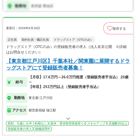
更新日：2026年6月18日
保存する
正社員
契約社員・嘱託社員
ドラッグストア（OTCのみ）
ドラッグストア（OTCのみ）の登録販売者の求人（法人名非公開 ※詳細
はお問合せください）
【東京都江戸川区】千葉本社／関東圏に展開するドラ
ッグストアにて登録販売者募集！
【月収】17.6万円～26.0万円程度（登録販売者手当込） 20歳
給与
～
【年収】253万円以上（登録販売者手当込）
勤務地
東京都 江戸川区
アクセス
都営新宿線 瑞江駅
原則、引越しを伴う転勤なし
産休・育休取得実績有り
スキルアップ
店舗数30以上
登録販売者の求人
積極採用中