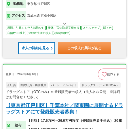
勤務地
東京都 江戸川区
アクセス
京成本線 京成小岩駅
原則、引越しを伴う転勤なし
産休・育休取得実績有り
スキルアップ
駅チカ
店舗数30以上
登録販売者の求人
積極採用中
求人の詳細を見る
この求人に興味がある
更新日：2026年6月18日
保存する
正社員
契約社員・嘱託社員
パート・アルバイト
ドラッグストア（OTCのみ）
ドラッグストア（OTCのみ）の登録販売者の求人（法人名非公開 ※詳細
はお問合せください）
【東京都江戸川区】千葉本社／関東圏に展開するドラ
ッグストアにて登録販売者募集！
【月収】17.6万円～26.0万円程度（登録販売者手当込） 20歳
給与
～