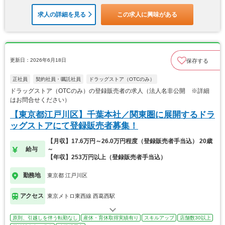
求人の詳細を見る
この求人に興味がある
更新日：2026年6月18日
保存する
正社員
契約社員・嘱託社員
ドラッグストア（OTCのみ）
ドラッグストア（OTCのみ）の登録販売者の求人（法人名非公開 ※詳細
はお問合せください）
【東京都江戸川区】千葉本社／関東圏に展開するドラ
ッグストアにて登録販売者募集！
【月収】17.6万円～26.0万円程度（登録販売者手当込） 20歳
給与
～
【年収】253万円以上（登録販売者手当込）
勤務地
東京都 江戸川区
アクセス
東京メトロ東西線 西葛西駅
原則、引越しを伴う転勤なし
産休・育休取得実績有り
スキルアップ
店舗数30以上