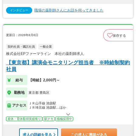
職場の薬剤師さんにお話を伺ってきました
インタビュー
更新日：2026年8月6日
保存する
契約社員・嘱託社員
一般企業
株式会社EPファーマライン 本社の薬剤師求人
【東京都】講演会モニタリング担当者 ※時給制契約
社員
給与
【時給】2,000円～
勤務地
東京都 豊島区
ＪＲ山手線 池袋駅
アクセス
ＪＲ埼京線 池袋駅…ほか
産休・育休取得実績有り
駅チカ
積極採用中
求人の詳細を見る
この求人に興味がある