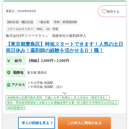
更新日：2026年8月6日
保存する
契約社員・嘱託社員
一般企業
学術・管理薬剤師
メディカルライター、 MSL、 DI、学術
株式会社EPファーマライン 池袋本社の薬剤師求人
【東京都豊島区】時短スタートできます！人気の土日
祝日休み！薬剤師の経験を活かせるＤＩ職！
給与
【時給】2,000円～2,500円
勤務地
東京都 豊島区
ＪＲ山手線 池袋駅
アクセス
ＪＲ埼京線 池袋駅…ほか
未経験者も応募可能
原則、引越しを伴う転勤なし
土日休み（相談可含む）
産休・育休取得実績有り
駅チカ
積極採用中
夏～秋入職可
年間休日120日以上
WEB面接OK
求人の詳細を見る
この求人に興味がある