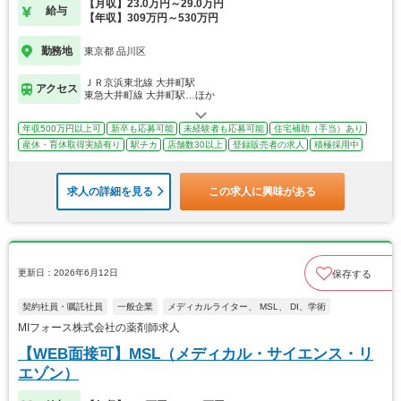
【月収】23.0万円～29.0万円
給与
【年収】309万円～530万円
勤務地
東京都 品川区
ＪＲ京浜東北線 大井町駅
アクセス
東急大井町線 大井町駅…ほか
年収500万円以上可
新卒も応募可能
未経験者も応募可能
住宅補助（手当）あり
産休・育休取得実績有り
駅チカ
店舗数30以上
登録販売者の求人
積極採用中
求人の詳細を見る
この求人に興味がある
更新日：2026年6月12日
保存する
契約社員・嘱託社員
一般企業
メディカルライター、 MSL、 DI、学術
MIフォース株式会社の薬剤師求人
【WEB面接可】MSL（メディカル・サイエンス・リ
エゾン）