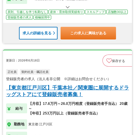
原則、引越しを伴う転勤なし
産休・育休取得実績有り
スキルアップ
店舗数30以上
登録販売者の求人
積極採用中
求人の詳細を見る
この求人に興味がある
更新日：2026年6月18日
保存する
正社員
契約社員・嘱託社員
登録販売者の求人（法人名非公開 ※詳細はお問合せください）
【東京都江戸川区】千葉本社／関東圏に展開するドラ
ッグストアにて登録販売者募集！
【月収】17.6万円～26.0万円程度（登録販売者手当込） 20歳
給与
～
【年収】253万円以上（登録販売者手当込）
勤務地
東京都 江戸川区