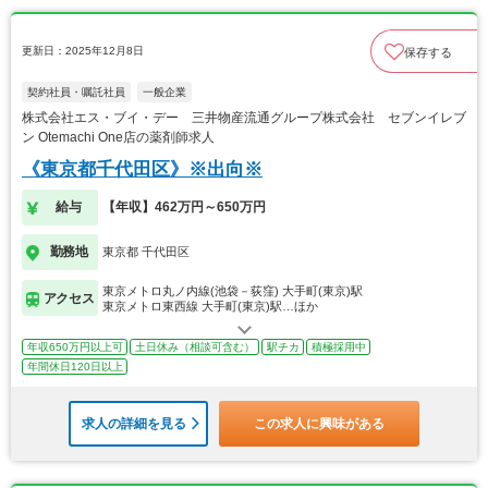
更新日：2025年12月8日
保存する
契約社員・嘱託社員
一般企業
株式会社エス・ブイ・デー 三井物産流通グループ株式会社 セブンイレブ
ン Otemachi One店の薬剤師求人
《東京都千代田区》※出向※
給与
【年収】462万円～650万円
勤務地
東京都 千代田区
東京メトロ丸ノ内線(池袋－荻窪) 大手町(東京)駅
アクセス
東京メトロ東西線 大手町(東京)駅…ほか
年収650万円以上可
土日休み（相談可含む）
駅チカ
積極採用中
年間休日120日以上
求人の詳細を見る
この求人に興味がある