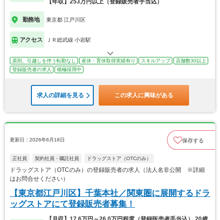
【年収】253万円以上（登録販売者手当込）
勤務地
東京都 江戸川区
アクセス
ＪＲ総武線 小岩駅
原則、引越しを伴う転勤なし
産休・育休取得実績有り
スキルアップ
店舗数30以上
登録販売者の求人
積極採用中
求人の詳細を見る
この求人に興味がある
更新日：2026年6月18日
保存する
正社員
契約社員・嘱託社員
ドラッグストア（OTCのみ）
ドラッグストア（OTCのみ）の登録販売者の求人（法人名非公開 ※詳細
はお問合せください）
【東京都江戸川区】千葉本社／関東圏に展開するドラ
ッグストアにて登録販売者募集！
【月収】17.6万円～26.0万円程度（登録販売者手当込） 20歳