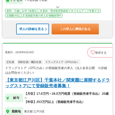
原則、引越しを伴う転勤なし
産休・育休取得実績有り
スキルアップ
駅チカ
店舗数30以上
登録販売者の求人
積極採用中
求人の詳細を見る
この求人に興味がある
更新日：2026年6月18日
保存する
正社員
契約社員・嘱託社員
ドラッグストア（OTCのみ）
ドラッグストア（OTCのみ）の登録販売者の求人（法人名非公開 ※詳細
はお問合せください）
【東京都江戸川区】千葉本社／関東圏に展開するドラ
ッグストアにて登録販売者募集！
【月収】17.6万円～26.0万円程度（登録販売者手当込） 20歳
給与
～
【年収】253万円以上（登録販売者手当込）
勤務地
東京都 江戸川区