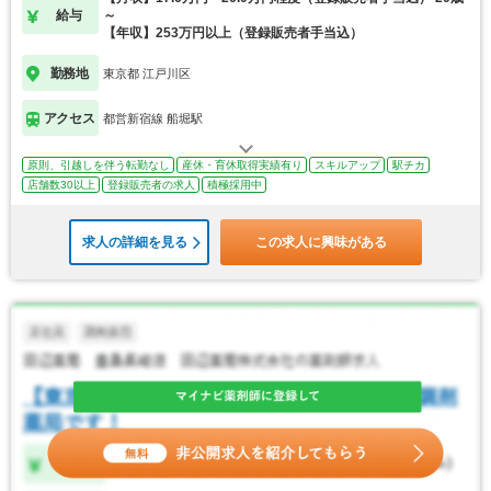
給与
～
【年収】253万円以上（登録販売者手当込）
勤務地
東京都 江戸川区
アクセス
都営新宿線 船堀駅
原則、引越しを伴う転勤なし
産休・育休取得実績有り
スキルアップ
駅チカ
店舗数30以上
登録販売者の求人
積極採用中
求人の詳細を見る
この求人に興味がある