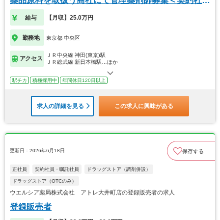
薬品原料を取扱う商社にて管理薬剤師募集＜契約社員
＞
給与
【月収】25.0万円
勤務地
東京都 中央区
ＪＲ中央線 神田(東京)駅
アクセス
ＪＲ総武線 新日本橋駅…ほか
駅チカ
積極採用中
年間休日120日以上
求人の詳細を見る
この求人に興味がある
更新日：2026年6月18日
保存する
正社員
契約社員・嘱託社員
ドラッグストア（調剤併設）
ドラッグストア（OTCのみ）
ウエルシア薬局株式会社 アトレ大井町店の登録販売者の求人
登録販売者