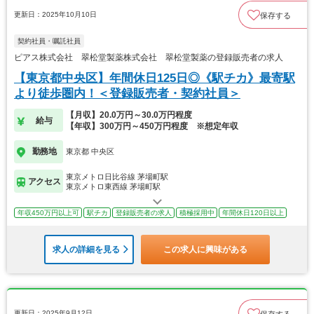
更新日：2025年10月10日
保存する
契約社員・嘱託社員
ピアス株式会社 翠松堂製薬株式会社 翠松堂製薬の登録販売者の求人
【東京都中央区】年間休日125日◎《駅チカ》最寄駅
より徒歩圏内！＜登録販売者・契約社員＞
【月収】20.0万円～30.0万円程度
給与
【年収】300万円～450万円程度 ※想定年収
勤務地
東京都 中央区
東京メトロ日比谷線 茅場町駅
アクセス
東京メトロ東西線 茅場町駅
年収450万円以上可
駅チカ
登録販売者の求人
積極採用中
年間休日120日以上
求人の詳細を見る
この求人に興味がある
更新日：2025年9月12日
保存する