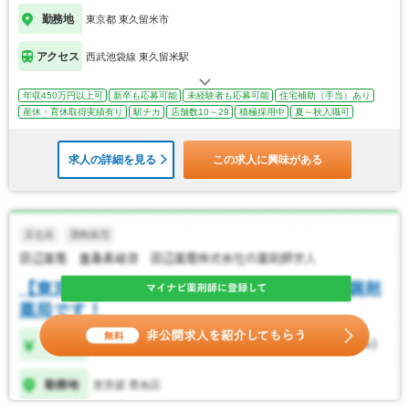
勤務地
東京都 東久留米市
アクセス
西武池袋線 東久留米駅
年収450万円以上可
新卒も応募可能
未経験者も応募可能
住宅補助（手当）あり
産休・育休取得実績有り
駅チカ
店舗数10～29
積極採用中
夏～秋入職可
求人の詳細を見る
この求人に興味がある