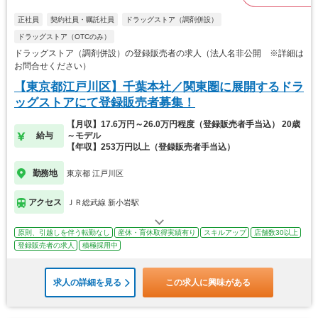
正社員
契約社員・嘱託社員
ドラッグストア（調剤併設）
ドラッグストア（OTCのみ）
ドラッグストア（調剤併設）の登録販売者の求人（法人名非公開 ※詳細は
お問合せください）
【東京都江戸川区】千葉本社／関東圏に展開するドラ
ッグストアにて登録販売者募集！
【月収】17.6万円～26.0万円程度（登録販売者手当込） 20歳
給与
～モデル
【年収】253万円以上（登録販売者手当込）
勤務地
東京都 江戸川区
アクセス
ＪＲ総武線 新小岩駅
原則、引越しを伴う転勤なし
産休・育休取得実績有り
スキルアップ
店舗数30以上
登録販売者の求人
積極採用中
求人の詳細を見る
この求人に興味がある