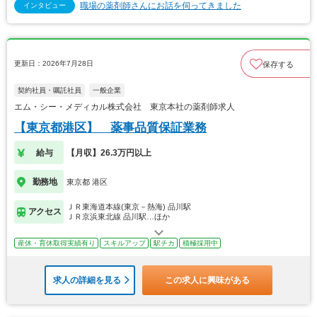
職場の薬剤師さんにお話を伺ってきました
インタビュー
更新日：2026年7月28日
保存する
契約社員・嘱託社員
一般企業
エム・シー・メディカル株式会社 東京本社の薬剤師求人
【東京都港区】 薬事品質保証業務
給与
【月収】26.3万円以上
勤務地
東京都 港区
ＪＲ東海道本線(東京－熱海) 品川駅
アクセス
ＪＲ京浜東北線 品川駅…ほか
産休・育休取得実績有り
スキルアップ
駅チカ
積極採用中
求人の詳細を見る
この求人に興味がある