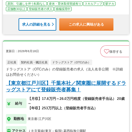
原則、引越しを伴う転勤なし
産休・育休取得実績有り
スキルアップ
駅チカ
店舗数30以上
登録販売者の求人
積極採用中
求人の詳細を見る
この求人に興味がある
更新日：2026年6月18日
保存する
正社員
契約社員・嘱託社員
ドラッグストア（OTCのみ）
ドラッグストア（OTCのみ）の登録販売者の求人（法人名非公開 ※詳細
はお問合せください）
【東京都江戸川区】千葉本社／関東圏に展開するドラ
ッグストアにて登録販売者募集！
【月収】17.6万円～26.0万円程度（登録販売者手当込） 20歳
給与
～
【年収】253万円以上（登録販売者手当込）
勤務地
東京都 江戸川区
アクセス
ＪＲ京葉線(東京－蘇我) 葛西臨海公園駅