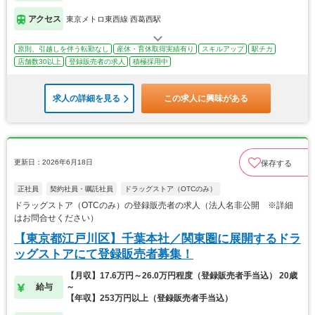
アクセス
東京メトロ東西線 西葛西駅
原則、引越しを伴う転勤なし
産休・育休取得実績有り
スキルアップ
駅チカ
店舗数30以上
登録販売者の求人
積極採用中
求人の詳細を見る
この求人に興味がある
更新日：2026年6月18日
保存する
正社員
契約社員・嘱託社員
ドラッグストア（OTCのみ）
ドラッグストア（OTCのみ）の登録販売者の求人（法人名非公開 ※詳細
はお問合せください）
【東京都江戸川区】千葉本社／関東圏に展開するドラ
ッグストアにて登録販売者募集！
【月収】17.6万円～26.0万円程度（登録販売者手当込） 20歳
給与
～
【年収】253万円以上（登録販売者手当込）