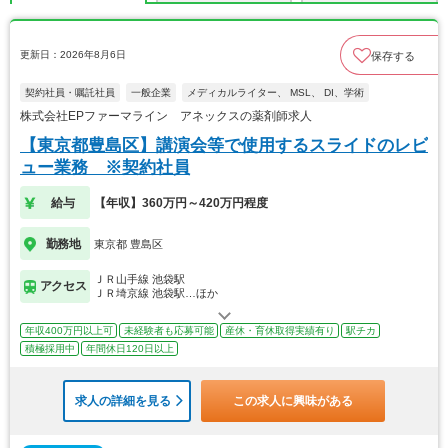
更新日：2026年8月6日
保存する
契約社員・嘱託社員
一般企業
メディカルライター、 MSL、 DI、学術
株式会社EPファーマライン アネックスの薬剤師求人
【東京都豊島区】講演会等で使用するスライドのレビ
ュー業務 ※契約社員
給与
【年収】360万円～420万円程度
勤務地
東京都 豊島区
ＪＲ山手線 池袋駅
アクセス
ＪＲ埼京線 池袋駅…ほか
年収400万円以上可
未経験者も応募可能
産休・育休取得実績有り
駅チカ
積極採用中
年間休日120日以上
求人の詳細を見る
この求人に興味がある