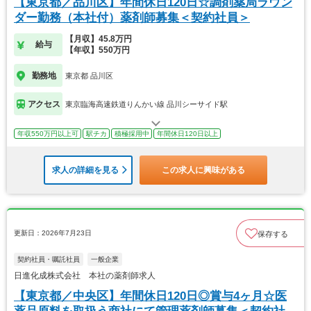
【東京都／品川区】年間休日120日☆調剤薬局ラウン
ダー勤務（本社付）薬剤師募集＜契約社員＞
【月収】45.8万円
給与
【年収】550万円
勤務地
東京都 品川区
アクセス
東京臨海高速鉄道りんかい線 品川シーサイド駅
年収550万円以上可
駅チカ
積極採用中
年間休日120日以上
求人の詳細を見る
この求人に興味がある
更新日：2026年7月23日
保存する
契約社員・嘱託社員
一般企業
日進化成株式会社 本社の薬剤師求人
【東京都／中央区】年間休日120日◎賞与4ヶ月☆医