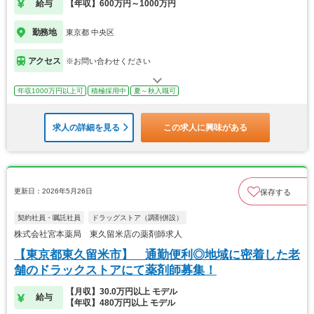
給与
【年収】600万円～1000万円
勤務地
東京都 中央区
アクセス
※お問い合わせください
年収1000万円以上可
積極採用中
夏～秋入職可
求人の詳細を見る
この求人に興味がある
更新日：2026年5月26日
保存する
契約社員・嘱託社員
ドラッグストア（調剤併設）
株式会社宮本薬局 東久留米店の薬剤師求人
【東京都東久留米市】 通勤便利◎地域に密着した老
舗のドラックストアにて薬剤師募集！
【月収】30.0万円以上 モデル
給与
【年収】480万円以上 モデル