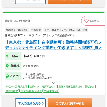
更新日：2026年8月6日
保存する
契約社員・嘱託社員
一般企業
メディカルライター、 MSL、 DI、学術
株式会社EPファーマライン アネックスの薬剤師求人
【東京都／豊島区】在宅勤務可！勤務時間相談可◎メ
ディカルライティング業務ができます！＜契約社員＞
給与
【年収】400万円
勤務地
東京都 豊島区
ＪＲ山手線 池袋駅
アクセス
ＪＲ埼京線 池袋駅…ほか
年収400万円以上可
土日休み（相談可含む）
産休・育休取得実績有り
駅チカ
積極採用中
年間休日120日以上
WEB面接OK
求人の詳細を見る
この求人に興味がある