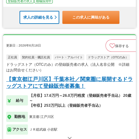
登録販売者の求人
積極採用中
求人の詳細を見る
この求人に興味がある
更新日：2026年6月18日
保存する
正社員
契約社員・嘱託社員
パート・アルバイト
ドラッグストア（OTCのみ）
ドラッグストア（OTCのみ）の登録販売者の求人（法人名非公開 ※詳細
はお問合せください）
【東京都江戸川区】千葉本社／関東圏に展開するドラ
ッグストアにて登録販売者募集！
【月収】17.6万円～26.0万円程度（登録販売者手当込） 20歳
給与
～
【年収】253万円以上（登録販売者手当込）
勤務地
東京都 江戸川区
アクセス
ＪＲ総武線 小岩駅