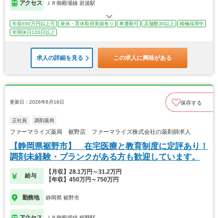
アクセス
ＪＲ御殿場線 岩波駅
年収650万円以上可
産休・育休取得実績有り
車通勤可
店舗数30以上
積極採用中
年間休日120日以上
求人の詳細を見る
この求人に興味がある
更新日：2026年6月18日
保存する
正社員
調剤薬局
ファーマライズ薬局 裾野店 ファーマライズ株式会社の薬剤師求人
【静岡県裾野市】 在宅医療と教育制度に定評あり！
調剤未経験・ブランクがある方も歓迎しています。
【月収】28.1万円～31.2万円
給与
【年収】450万円～750万円
勤務地
静岡県 裾野市
アクセス
ＪＲ御殿場線 裾野駅