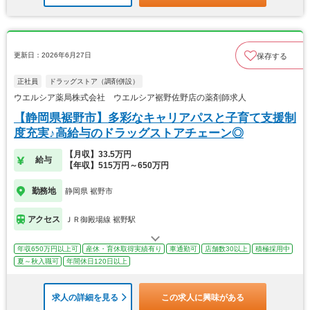
更新日：2026年6月27日
保存する
正社員
ドラッグストア（調剤併設）
ウエルシア薬局株式会社 ウエルシア裾野佐野店の薬剤師求人
【静岡県裾野市】多彩なキャリアパスと子育て支援制
度充実♪高給与のドラッグストアチェーン◎
【月収】33.5万円
給与
【年収】515万円～650万円
勤務地
静岡県 裾野市
アクセス
ＪＲ御殿場線 裾野駅
年収650万円以上可
産休・育休取得実績有り
車通勤可
店舗数30以上
積極採用中
夏～秋入職可
年間休日120日以上
求人の詳細を見る
この求人に興味がある