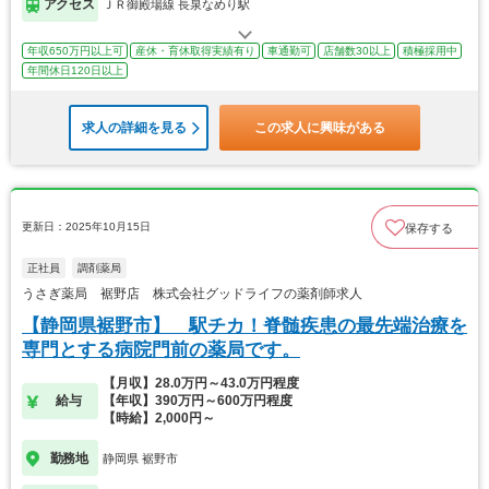
アクセス
ＪＲ御殿場線 長泉なめり駅
年収650万円以上可
産休・育休取得実績有り
車通勤可
店舗数30以上
積極採用中
年間休日120日以上
求人の詳細を見る
この求人に興味がある
更新日：2025年10月15日
保存する
正社員
調剤薬局
うさぎ薬局 裾野店 株式会社グッドライフの薬剤師求人
【静岡県裾野市】 駅チカ！脊髄疾患の最先端治療を
専門とする病院門前の薬局です。
【月収】28.0万円～43.0万円程度
給与
【年収】390万円～600万円程度
【時給】2,000円～
勤務地
静岡県 裾野市