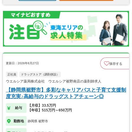
更新日：2026年6月27日
保存する
正社員
ドラッグストア（調剤併設）
ウエルシア薬局株式会社 ウエルシア裾野南店の薬剤師求人
【静岡県裾野市】多彩なキャリアパスと子育て支援制
度充実♪高給与のドラッグストアチェーン◎
【月収】33.5万円
給与
【年収】515万円～650万円
勤務地
静岡県 裾野市