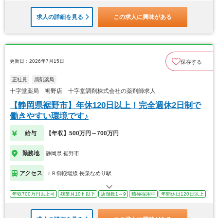
求人の詳細を見る
この求人に興味がある
更新日：2026年7月15日
保存する
正社員
調剤薬局
十字堂薬局 裾野店 十字堂調剤株式会社の薬剤師求人
【静岡県裾野市】年休120日以上！完全週休2日制で
働きやすい環境です♪
給与
【年収】500万円～700万円
勤務地
静岡県 裾野市
アクセス
ＪＲ御殿場線 長泉なめり駅
年収700万円以上可
残業月10ｈ以下
店舗数1～9
積極採用中
年間休日120日以上