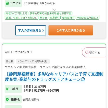
アクセス
ＪＲ御殿場線 長泉なめり駅
年収600万円以上可
新卒も応募可能
未経験者も応募可能
原則、引越しを伴う転勤なし
駅チカ
車通勤可
積極採用中
年間休日120日以上
求人の詳細を見る
この求人に興味がある
更新日：2026年6月27日
保存する
正社員
ドラッグストア（調剤併設）
ウエルシア薬局株式会社 ウエルシア裾野深良店の薬剤師求人
【静岡県裾野市】多彩なキャリアパスと子育て支援制
度充実♪高給与のドラッグストアチェーン◎
【月収】33.5万円
給与
【年収】515万円～650万円
勤務地
静岡県 裾野市