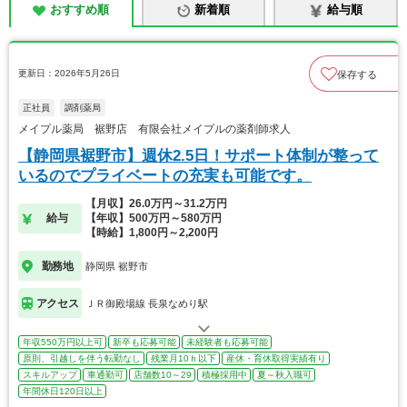
おすすめ順
新着順
給与順
更新日：2026年5月26日
保存する
正社員
調剤薬局
メイプル薬局 裾野店 有限会社メイプルの薬剤師求人
【静岡県裾野市】週休2.5日！サポート体制が整って
いるのでプライベートの充実も可能です。
【月収】26.0万円～31.2万円
給与
【年収】500万円～580万円
【時給】1,800円～2,200円
勤務地
静岡県 裾野市
アクセス
ＪＲ御殿場線 長泉なめり駅
年収550万円以上可
新卒も応募可能
未経験者も応募可能
原則、引越しを伴う転勤なし
残業月10ｈ以下
産休・育休取得実績有り
スキルアップ
車通勤可
店舗数10～29
積極採用中
夏～秋入職可
年間休日120日以上