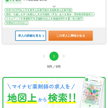
年収700万円以上可
新卒も応募可能
未経験者も応募可能
原則、引越しを伴う転勤なし
住宅補助（手当）あり
産休・育休取得実績有り
スキルアップ
車通勤可
店舗数30以上
積極採用中
夏～秋入職可
年間休日120日以上
求人の詳細を見る
この求人に興味がある
1
9件／9件