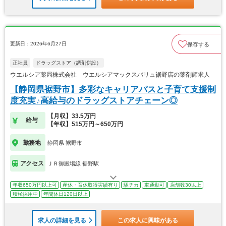
更新日：2026年6月27日
保存する
正社員
ドラッグストア（調剤併設）
ウエルシア薬局株式会社 ウエルシアマックスバリュ裾野店の薬剤師求人
【静岡県裾野市】多彩なキャリアパスと子育て支援制
度充実♪高給与のドラッグストアチェーン◎
【月収】33.5万円
給与
【年収】515万円～650万円
勤務地
静岡県 裾野市
アクセス
ＪＲ御殿場線 裾野駅
年収650万円以上可
産休・育休取得実績有り
駅チカ
車通勤可
店舗数30以上
積極採用中
年間休日120日以上
求人の詳細を見る
この求人に興味がある