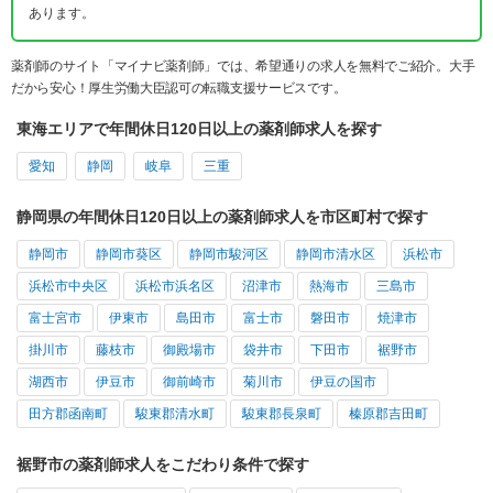
あります。
薬剤師のサイト「マイナビ薬剤師」では、希望通りの求人を無料でご紹介。大手
だから安心！厚生労働大臣認可の転職支援サービスです。
東海エリアで年間休日120日以上の薬剤師求人を探す
愛知
静岡
岐阜
三重
静岡県の年間休日120日以上の薬剤師求人を市区町村で探す
静岡市
静岡市葵区
静岡市駿河区
静岡市清水区
浜松市
浜松市中央区
浜松市浜名区
沼津市
熱海市
三島市
富士宮市
伊東市
島田市
富士市
磐田市
焼津市
掛川市
藤枝市
御殿場市
袋井市
下田市
裾野市
湖西市
伊豆市
御前崎市
菊川市
伊豆の国市
田方郡函南町
駿東郡清水町
駿東郡長泉町
榛原郡吉田町
裾野市の薬剤師求人をこだわり条件で探す