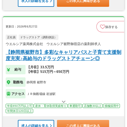
求人の詳細を見る
この求人に興味がある
更新日：2026年6月27日
保存する
正社員
ドラッグストア（調剤併設）
ウエルシア薬局株式会社 ウエルシア裾野御宿店の薬剤師求人
【静岡県裾野市】多彩なキャリアパスと子育て支援制
度充実♪高給与のドラッグストアチェーン◎
【月収】33.5万円
給与
【年収】515万円～650万円
勤務地
静岡県 裾野市
アクセス
ＪＲ御殿場線 岩波駅
年収650万円以上可
産休・育休取得実績有り
車通勤可
店舗数30以上
積極採用中
年間休日120日以上
求人の詳細を見る
この求人に興味がある