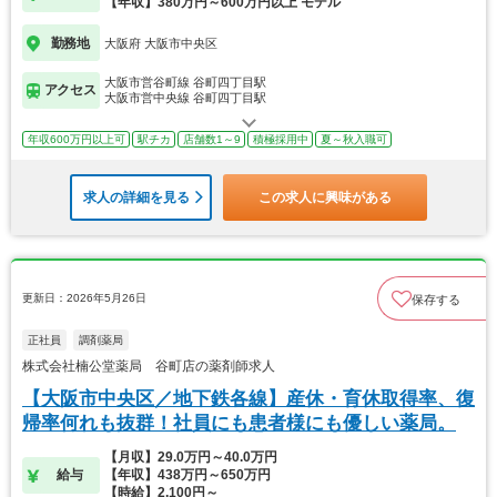
【年収】380万円～600万円以上 モデル
勤務地
大阪府 大阪市中央区
大阪市営谷町線 谷町四丁目駅
アクセス
大阪市営中央線 谷町四丁目駅
年収600万円以上可
駅チカ
店舗数1～9
積極採用中
夏～秋入職可
求人の詳細を見る
この求人に興味がある
更新日：2026年5月26日
保存する
正社員
調剤薬局
株式会社楠公堂薬局 谷町店の薬剤師求人
【大阪市中央区／地下鉄各線】産休・育休取得率、復
帰率何れも抜群！社員にも患者様にも優しい薬局。
【月収】29.0万円～40.0万円
給与
【年収】438万円～650万円
【時給】2,100円～