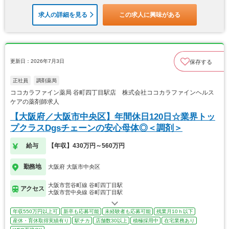
求人の詳細を見る
この求人に興味がある
更新日：2026年7月3日
保存する
正社員
調剤薬局
ココカラファイン薬局 谷町四丁目駅店 株式会社ココカラファインヘルス
ケアの薬剤師求人
【大阪府／大阪市中央区】年間休日120日☆業界トッ
プクラスDgsチェーンの安心母体◎＜調剤＞
給与
【年収】430万円～560万円
勤務地
大阪府 大阪市中央区
大阪市営谷町線 谷町四丁目駅
アクセス
大阪市営中央線 谷町四丁目駅
年収550万円以上可
新卒も応募可能
未経験者も応募可能
残業月10ｈ以下
産休・育休取得実績有り
駅チカ
店舗数30以上
積極採用中
在宅業務あり