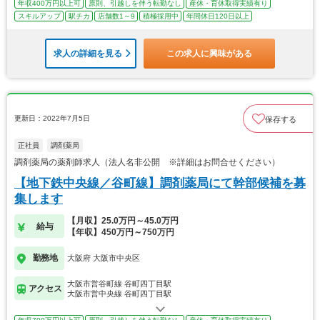
年収400万円以上可
原則、引越しを伴う転勤なし
産休・育休取得実績有り
スキルアップ
駅チカ
店舗数1～9
積極採用中
年間休日120日以上
求人の詳細を見る
この求人に興味がある
更新日：2022年7月5日
保存する
正社員
調剤薬局
調剤薬局の薬剤師求人（法人名非公開 ※詳細はお問合せください）
【地下鉄中央線／谷町線】調剤薬局にて幹部候補を募
集します
【月収】25.0万円～45.0万円
給与
【年収】450万円～750万円
勤務地
大阪府 大阪市中央区
大阪市営谷町線 谷町四丁目駅
アクセス
大阪市営中央線 谷町四丁目駅