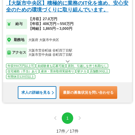
【大阪市中央区】積極的に業務のIT化を進め、安心安
全のための環境づくりに取り組んでいます。
【月収】27.0万円
給与
【年収】406万円～550万円
【時給】1,865円～3,000円
勤務地
大阪府 大阪市中央区
大阪市営谷町線 谷町四丁目駅
アクセス
大阪市営中央線 谷町四丁目駅
年収550万円以上可
未経験者も応募可能
原則、引越しを伴う転勤なし
住宅補助（手当）あり
産休・育休取得実績有り
駅チカ
店舗数30以上
年間休日120日以上
求人の詳細を見る
最新の募集状況を問い合わせる
1
17件／17件