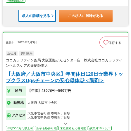
WEB面接OK
求人の詳細を見る
この求人に興味がある
更新日：2026年7月3日
保存する
正社員
調剤薬局
ココカラファイン薬局 大阪国際がんセンター店 株式会社ココカラファイ
ンヘルスケアの薬剤師求人
【大阪府／大阪市中央区】年間休日120日☆業界トッ
プクラスDgsチェーンの安心母体◎＜調剤＞
給与
【年収】430万円～560万円
勤務地
大阪府 大阪市中央区
大阪市営谷町線 谷町四丁目駅
アクセス
大阪市営中央線 谷町四丁目駅
年収550万円以上可
新卒も応募可能
未経験者も応募可能
残業月10ｈ以下