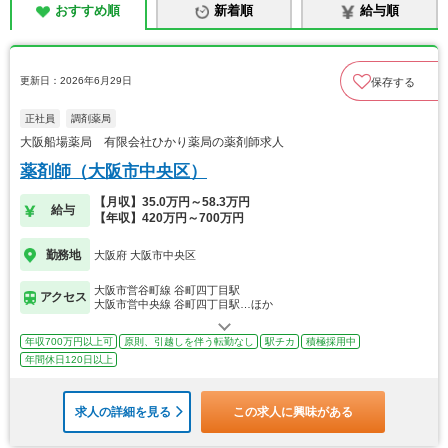
おすすめ順
新着順
給与順
更新日：2026年6月29日
保存する
正社員
調剤薬局
大阪船場薬局 有限会社ひかり薬局の薬剤師求人
薬剤師（大阪市中央区）
【月収】35.0万円～58.3万円
給与
【年収】420万円～700万円
勤務地
大阪府 大阪市中央区
大阪市営谷町線 谷町四丁目駅
アクセス
大阪市営中央線 谷町四丁目駅…ほか
年収700万円以上可
原則、引越しを伴う転勤なし
駅チカ
積極採用中
年間休日120日以上
求人の詳細を見る
この求人に興味がある