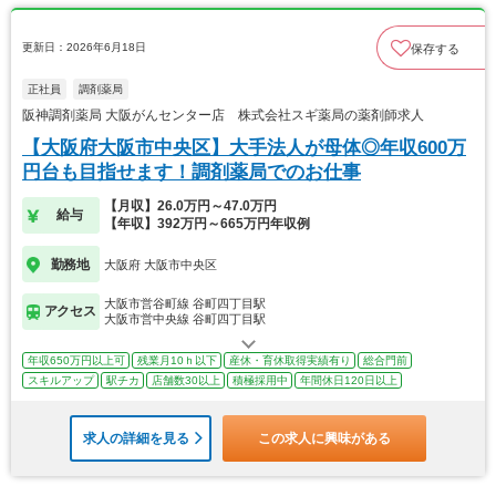
更新日：2026年6月18日
保存する
正社員
調剤薬局
阪神調剤薬局 大阪がんセンター店 株式会社スギ薬局の薬剤師求人
【大阪府大阪市中央区】大手法人が母体◎年収600万
円台も目指せます！調剤薬局でのお仕事
【月収】26.0万円～47.0万円
給与
【年収】392万円～665万円年収例
勤務地
大阪府 大阪市中央区
大阪市営谷町線 谷町四丁目駅
アクセス
大阪市営中央線 谷町四丁目駅
年収650万円以上可
残業月10ｈ以下
産休・育休取得実績有り
総合門前
スキルアップ
駅チカ
店舗数30以上
積極採用中
年間休日120日以上
求人の詳細を見る
この求人に興味がある