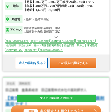
【月収】30.0万円～50.0万円程度 24歳～50歳モデル
給与
【年収】400万円～700万円程度 24歳～50歳モデル
【時給】1,600円～1,800円
勤務地
大阪府 大阪市中央区
大阪市営谷町線 谷町四丁目駅
アクセス
大阪市営中央線 谷町四丁目駅
年収700万円以上可
新卒も応募可能
未経験者も応募可能
残業月10ｈ以下
住宅補助（手当）あり
産休・育休取得実績有り
総合門前
駅チカ
車通勤可
店舗数10～29
積極採用中
年間休日120日以上
求人の詳細を見る
この求人に興味がある