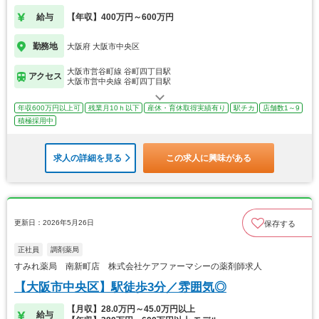
給与
【年収】400万円～600万円
勤務地
大阪府 大阪市中央区
大阪市営谷町線 谷町四丁目駅
アクセス
大阪市営中央線 谷町四丁目駅
年収600万円以上可
残業月10ｈ以下
産休・育休取得実績有り
駅チカ
店舗数1～9
積極採用中
求人の詳細を見る
この求人に興味がある
更新日：2026年5月26日
保存する
正社員
調剤薬局
すみれ薬局 南新町店 株式会社ケアファーマシーの薬剤師求人
【大阪市中央区】駅徒歩3分／雰囲気◎
【月収】28.0万円～45.0万円以上
給与