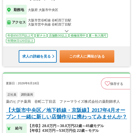
勤務地
大阪府 大阪市中央区
大阪市営谷町線 谷町四丁目駅
アクセス
大阪市営中央線 谷町四丁目駅
年収650万円以上可
駅チカ
店舗数30以上
積極採用中
夏～秋入職可
年間休日120日以上
求人の詳細を見る
この求人に興味がある
更新日：2026年6月18日
保存する
正社員
調剤薬局
薬のヒグチ薬局 谷町二丁目店 ファーマライズ株式会社の薬剤師求人
【大阪市中央区／地下鉄線・京阪線】2017年4月オー
プン！一緒に新しい店舗作りに携わってみませんか？
【月収】28.0万円～38.0万円22歳～45歳モデル
給与
【年収】430万円～530万円位 22歳～モデル