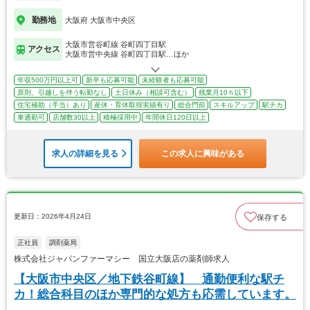
勤務地
大阪府 大阪市中央区
大阪市営谷町線 谷町四丁目駅
アクセス
大阪市営中央線 谷町四丁目駅…ほか
年収500万円以上可
新卒も応募可能
未経験者も応募可能
原則、引越しを伴う転勤なし
土日休み（相談可含む）
残業月10ｈ以下
住宅補助（手当）あり
産休・育休取得実績有り
総合門前
スキルアップ
駅チカ
車通勤可
店舗数30以上
積極採用中
年間休日120日以上
求人の詳細を見る
この求人に興味がある
更新日：2026年4月24日
保存する
正社員
調剤薬局
株式会社ジャパンファーマシー 国立大阪店の薬剤師求人
【大阪市中央区／地下鉄谷町線】 通勤便利な駅チ
カ！総合科目のほか専門的な処方も応需しています。