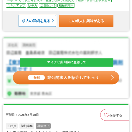
年収700万円以上可
原則、引越しを伴う転勤なし
産休・育休取得実績有り
スキルアップ
駅チカ
店舗数1～9
積極採用中
求人の詳細を見る
この求人に興味がある
更新日：2026年6月18日
保存する
正社員
調剤薬局
募集停止