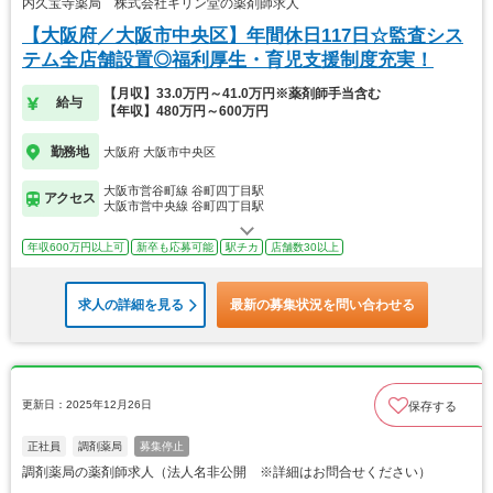
内久宝寺薬局 株式会社キリン堂の薬剤師求人
【大阪府／大阪市中央区】年間休日117日☆監査シス
テム全店舗設置◎福利厚生・育児支援制度充実！
【月収】33.0万円～41.0万円※薬剤師手当含む
給与
【年収】480万円～600万円
勤務地
大阪府 大阪市中央区
大阪市営谷町線 谷町四丁目駅
アクセス
大阪市営中央線 谷町四丁目駅
年収600万円以上可
新卒も応募可能
駅チカ
店舗数30以上
求人の詳細を見る
最新の募集状況を問い合わせる
更新日：2025年12月26日
保存する
正社員
調剤薬局
募集停止
調剤薬局の薬剤師求人（法人名非公開 ※詳細はお問合せください）