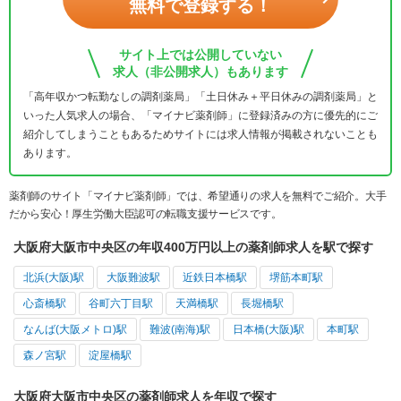
無料で登録する！
サイト上では公開していない
求人（非公開求人）もあります
「高年収かつ転勤なしの調剤薬局」「土日休み＋平日休みの調剤薬局」と
いった人気求人の場合、「マイナビ薬剤師」に登録済みの方に優先的にご
紹介してしまうこともあるためサイトには求人情報が掲載されないことも
あります。
薬剤師のサイト「マイナビ薬剤師」では、希望通りの求人を無料でご紹介。大手
だから安心！厚生労働大臣認可の転職支援サービスです。
大阪府大阪市中央区の年収400万円以上の薬剤師求人を駅で探す
北浜(大阪)駅
大阪難波駅
近鉄日本橋駅
堺筋本町駅
心斎橋駅
谷町六丁目駅
天満橋駅
長堀橋駅
なんば(大阪メトロ)駅
難波(南海)駅
日本橋(大阪)駅
本町駅
森ノ宮駅
淀屋橋駅
大阪府大阪市中央区の薬剤師求人を年収で探す