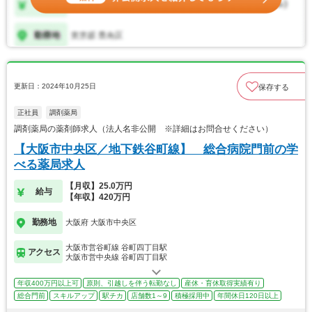
更新日：2024年10月25日
保存する
正社員
調剤薬局
調剤薬局の薬剤師求人（法人名非公開 ※詳細はお問合せください）
【大阪市中央区／地下鉄谷町線】 総合病院門前の学
べる薬局求人
【月収】25.0万円
給与
【年収】420万円
勤務地
大阪府 大阪市中央区
大阪市営谷町線 谷町四丁目駅
アクセス
大阪市営中央線 谷町四丁目駅
年収400万円以上可
原則、引越しを伴う転勤なし
産休・育休取得実績有り
総合門前
スキルアップ
駅チカ
店舗数1～9
積極採用中
年間休日120日以上