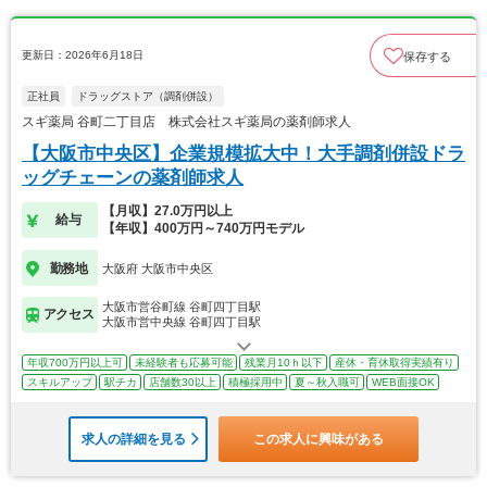
更新日：2026年6月18日
保存する
正社員
ドラッグストア（調剤併設）
スギ薬局 谷町二丁目店 株式会社スギ薬局の薬剤師求人
【大阪市中央区】企業規模拡大中！大手調剤併設ドラ
ッグチェーンの薬剤師求人
【月収】27.0万円以上
給与
【年収】400万円～740万円モデル
勤務地
大阪府 大阪市中央区
大阪市営谷町線 谷町四丁目駅
アクセス
大阪市営中央線 谷町四丁目駅
年収700万円以上可
未経験者も応募可能
残業月10ｈ以下
産休・育休取得実績有り
スキルアップ
駅チカ
店舗数30以上
積極採用中
夏～秋入職可
WEB面接OK
求人の詳細を見る
この求人に興味がある