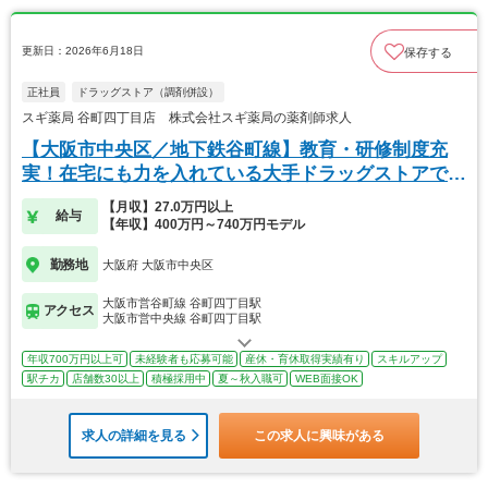
更新日：2026年6月18日
保存する
正社員
ドラッグストア（調剤併設）
スギ薬局 谷町四丁目店 株式会社スギ薬局の薬剤師求人
【大阪市中央区／地下鉄谷町線】教育・研修制度充
実！在宅にも力を入れている大手ドラッグストアで
す。
【月収】27.0万円以上
給与
【年収】400万円～740万円モデル
勤務地
大阪府 大阪市中央区
大阪市営谷町線 谷町四丁目駅
アクセス
大阪市営中央線 谷町四丁目駅
年収700万円以上可
未経験者も応募可能
産休・育休取得実績有り
スキルアップ
駅チカ
店舗数30以上
積極採用中
夏～秋入職可
WEB面接OK
求人の詳細を見る
この求人に興味がある