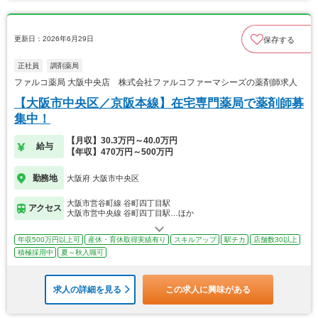
更新日：2026年6月29日
保存する
正社員
調剤薬局
ファルコ薬局 大阪中央店 株式会社ファルコファーマシーズの薬剤師求人
【大阪市中央区／京阪本線】在宅専門薬局で薬剤師募
集中！
【月収】30.3万円～40.0万円
給与
【年収】470万円～500万円
勤務地
大阪府 大阪市中央区
大阪市営谷町線 谷町四丁目駅
アクセス
大阪市営中央線 谷町四丁目駅…ほか
年収500万円以上可
産休・育休取得実績有り
スキルアップ
駅チカ
店舗数30以上
積極採用中
夏～秋入職可
求人の詳細を見る
この求人に興味がある