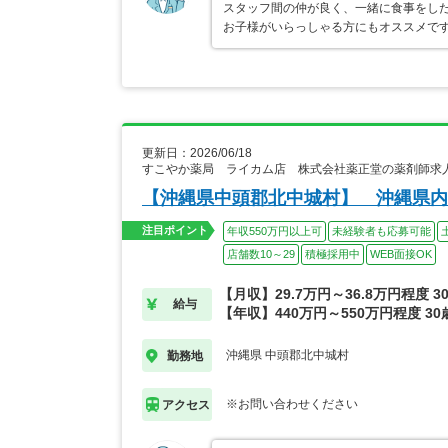
スタッフ間の仲が良く、一緒に食事をした
お子様がいらっしゃる方にもオススメで
更新日：2026/06/18
すこやか薬局 ライカム店 株式会社薬正堂の薬剤師求
【沖縄県中頭郡北中城村】 沖縄県内
注目ポイント
年収550万円以上可
未経験者も応募可能
店舗数10～29
積極採用中
WEB面接OK
【月収】29.7万円～36.8万円程度 
給与
【年収】440万円～550万円程度 3
沖縄県 中頭郡北中城村
勤務地
※お問い合わせください
アクセス