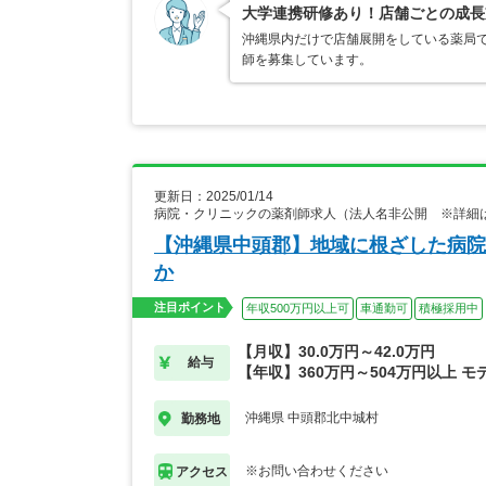
大学連携研修あり！店舗ごとの成長
沖縄県内だけで店舗展開をしている薬局
師を募集しています。
更新日：2025/01/14
病院・クリニックの薬剤師求人（法人名非公開 ※詳細
【沖縄県中頭郡】地域に根ざした病院
か
注目ポイント
年収500万円以上可
車通勤可
積極採用中
【月収】30.0万円～42.0万円
給与
【年収】360万円～504万円以上 モ
沖縄県 中頭郡北中城村
勤務地
※お問い合わせください
アクセス