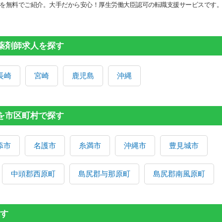
を無料でご紹介。大手だから安心！厚生労働大臣認可の転職支援サービスです
の薬剤師求人を探す
長崎
宮崎
鹿児島
沖縄
人を市区町村で探す
添市
名護市
糸満市
沖縄市
豊見城市
中頭郡西原町
島尻郡与那原町
島尻郡南風原町
す