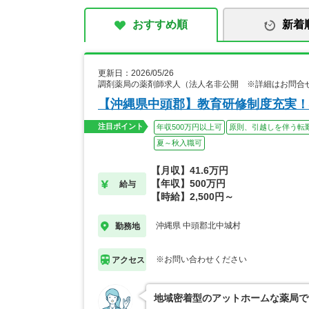
おすすめ順
新着
更新日：2026/05/26
調剤薬局の薬剤師求人（法人名非公開 ※詳細はお問合
【沖縄県中頭郡】教育研修制度充実！
注目ポイント
年収500万円以上可
原則、引越しを伴う転
夏～秋入職可
【月収】41.6万円
【年収】500万円
給与
【時給】2,500円～
沖縄県 中頭郡北中城村
勤務地
※お問い合わせください
アクセス
地域密着型のアットホームな薬局で