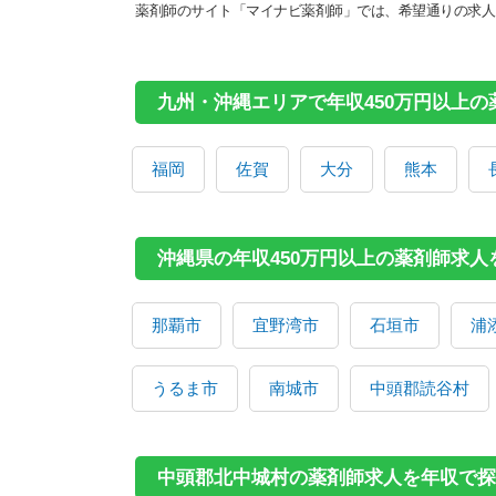
薬剤師のサイト「マイナビ薬剤師」では、希望通りの求人
九州・沖縄エリアで年収450万円以上
福岡
佐賀
大分
熊本
沖縄県の年収450万円以上の薬剤師求
那覇市
宜野湾市
石垣市
浦
うるま市
南城市
中頭郡読谷村
中頭郡北中城村の薬剤師求人を年収で探