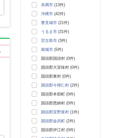
糸満市
(13件)
沖縄市
(42件)
豊見城市
(21件)
うるま市
(31件)
宮古島市
(3件)
南城市
(5件)
る
国頭郡国頭村 (0件)
国頭郡大宜味村 (0件)
国頭郡東村 (0件)
国頭郡今帰仁村
(2件)
国頭郡本部町 (0件)
国頭郡恩納村 (0件)
国頭郡宜野座村
(1件)
国頭郡金武町
(2件)
国頭郡伊江村 (0件)