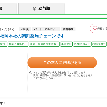
順
給与順
保存す
せください）
正社員
パート・アルバイト
調剤薬局
福岡本社の調剤薬局チェーンです
勤なし
残業月10ｈ以下
産休・育休取得実績有り
車通勤可
店舗数30以上
積極採用中
この求人に興味がある
マイナビ薬剤師が求人情報を無料でご提供します。
薬局・病院等への直接応募・問い合わせではありません
のでご安心ください。
す！