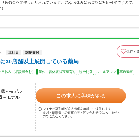
り勉強会を開催したりされています。 急なお休みにも柔軟に対応可能ですので、
す！
保存す
人
正社員
調剤薬局
に30店舗以上展開している薬局
土日休み（相談可含む）
産休・育休取得実績有り
総合門前
スキルアップ
車通勤可
30歳～モデル
この求人に興味がある
0歳～モデル
マイナビ薬剤師が求人情報を無料でご提供します。
薬局・病院等への直接応募・問い合わせではありません
のでご安心ください。