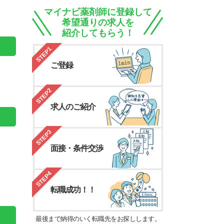
。
マイナビ薬剤師に登録して
希望通りの求人を
紹介してもらう！
STEP1
ご登録
STEP2
求人のご紹介
STEP3
面接・条件交渉
STEP4
転職成功！！
最後まで納得のいく転職先をお探しします。