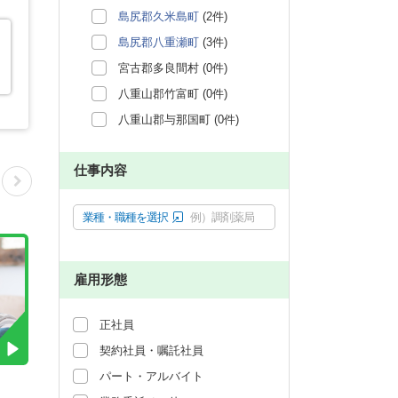
島尻郡久米島町
(2件)
島尻郡八重瀬町
(3件)
宮古郡多良間村 (0件)
八重山郡竹富町 (0件)
八重山郡与那国町 (0件)
仕事内容
業種・職種を選択
例）調剤薬局
雇用形態
正社員
契約社員・嘱託社員
パート・アルバイト