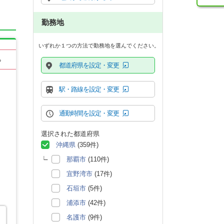
勤務地
いずれか１つの方法で勤務地を選んでください。
る
都道府県を設定・変更
駅・路線を設定・変更
通勤時間を設定・変更
選択された都道府県
沖縄県
(359件)
那覇市
(110件)
宜野湾市
(17件)
石垣市
(5件)
浦添市
(42件)
名護市
(9件)