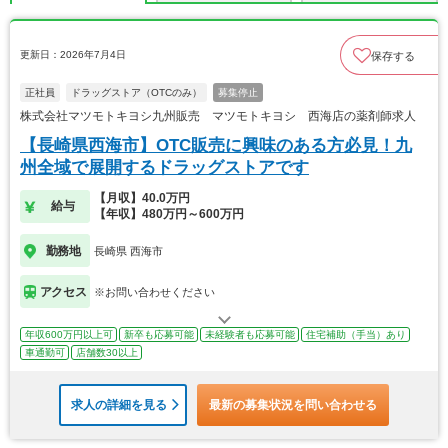
更新日：2026年7月4日
保存する
正社員
ドラッグストア（OTCのみ）
募集停止
株式会社マツモトキヨシ九州販売 マツモトキヨシ 西海店の薬剤師求人
【長崎県西海市】OTC販売に興味のある方必見！九
州全域で展開するドラッグストアです
【月収】40.0万円
給与
【年収】480万円～600万円
勤務地
長崎県 西海市
アクセス
※お問い合わせください
年収600万円以上可
新卒も応募可能
未経験者も応募可能
住宅補助（手当）あり
車通勤可
店舗数30以上
求人の詳細を見る
最新の募集状況を問い合わせる