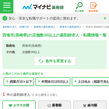
!
安心・安全な転職サポートの提供に努めます。
薬剤師の求人・転職TOP
長崎県の薬剤師求人
西海市の薬剤師求人
西海市(長崎県)の店
西海市(長崎県)の店舗数30以上の薬剤師求人・転職情報一覧
勤務地
西海市(長崎県)
その他
店舗数30以上
条件を変更する
人気のこだわり条件を追加する
残業月10ｈ以下
年間休日120日以上
土日休み（相談可含
1
件の薬剤師求人
※ 非公開求人を除く
おすすめ順
新着順
給与順