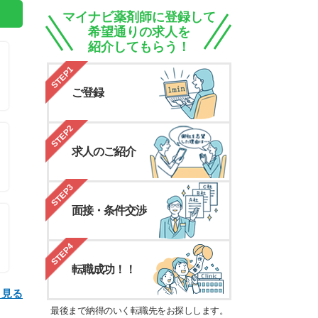
マイナビ薬剤師に登録して
希望通りの求人を
紹介してもらう！
STEP1
ご登録
STEP2
求人のご紹介
STEP3
面接・条件交渉
STEP4
転職成功！！
と見る
最後まで納得のいく転職先をお探しします。