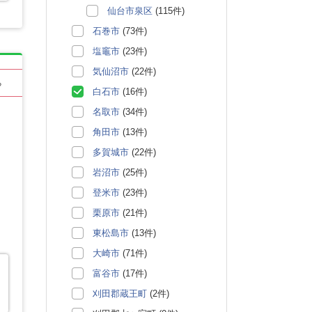
仙台市泉区
(115件)
石巻市
(73件)
塩竈市
(23件)
気仙沼市
(22件)
る
白石市
(16件)
名取市
(34件)
角田市
(13件)
多賀城市
(22件)
岩沼市
(25件)
登米市
(23件)
栗原市
(21件)
東松島市
(13件)
大崎市
(71件)
富谷市
(17件)
刈田郡蔵王町
(2件)