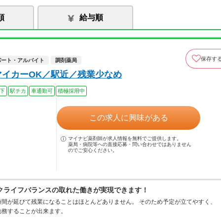
順
給与順
保存す
パート・アルバイト
調剤薬局
マイカーOK／駅近／残業少なめ
以下
駅チカ
車通勤可
積極採用中
この求人に興味がある
マイナビ薬剤師が求人情報を無料でご提供します。
薬局・病院等への直接応募・問い合わせではありません
のでご安心ください。
クライフバランスの取れた働きが実現できます！
間が延びて残業になることはほとんどありません。 そのため予定が立てやすく、
勤務することが出来ます。