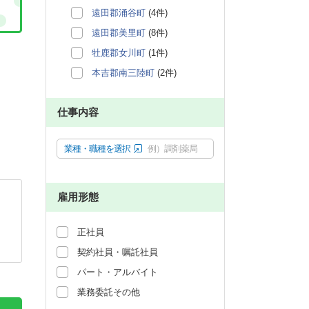
遠田郡涌谷町
(4件)
遠田郡美里町
(8件)
牡鹿郡女川町
(1件)
本吉郡南三陸町
(2件)
仕事内容
業種・職種を選択
例）調剤薬局
雇用形態
正社員
契約社員・嘱託社員
パート・アルバイト
業務委託その他