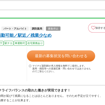
保存す
パート・アルバイト
調剤薬局
募集停止
通勤可能／駅近／残業少なめ
以下
駅チカ
車通勤可
在宅業務あり
最新の募集状況を問い合わせる
マイナビ薬剤師が求人情報を無料でご提供します。
薬局・病院等への直接応募・問い合わせではありません
のでご安心ください。
クライフバランスの取れた働きが実現できます！
間が延びて残業になることはほとんどありません。 そのため予定が立てやすく、
勤務することが出来ます。