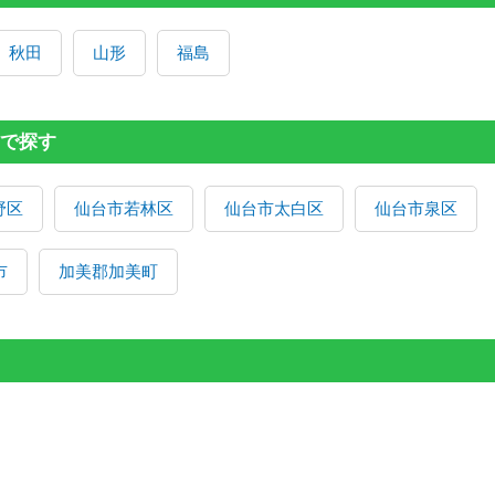
秋田
山形
福島
で探す
野区
仙台市若林区
仙台市太白区
仙台市泉区
市
加美郡加美町