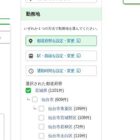
勤務地
いずれか１つの方法で勤務地を選んでください。
る
都道府県を設定・変更
駅・路線を設定・変更
通勤時間を設定・変更
選択された都道府県
宮城県
(1101件)
仙台市
(609件)
仙台市青葉区
(189件)
仙台市宮城野区
(108件)
仙台市若林区
(72件)
仙台市太白区
(119件)