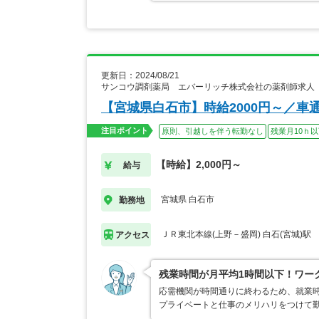
更新日：2024/08/21
サンコウ調剤薬局 エバーリッチ株式会社の薬剤師求人
【宮城県白石市】時給2000円～／車
注目ポイント
原則、引越しを伴う転勤なし
残業月10ｈ
【時給】2,000円～
給与
宮城県 白石市
勤務地
ＪＲ東北本線(上野－盛岡) 白石(宮城)駅
アクセス
残業時間が月平均1時間以下！ワー
応需機関が時間通りに終わるため、就業時
プライベートと仕事のメリハリをつけて