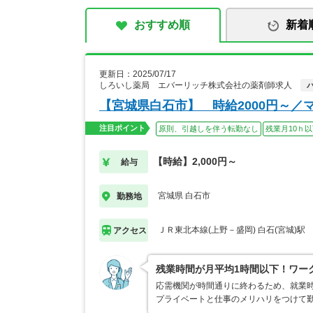
おすすめ順
新着
更新日：2025/07/17
しろいし薬局 エバーリッチ株式会社の薬剤師求人
【宮城県白石市】 時給2000円～／
注目ポイント
原則、引越しを伴う転勤なし
残業月10ｈ
【時給】2,000円～
給与
宮城県 白石市
勤務地
ＪＲ東北本線(上野－盛岡) 白石(宮城)駅
アクセス
残業時間が月平均1時間以下！ワー
応需機関が時間通りに終わるため、就業時
プライベートと仕事のメリハリをつけて