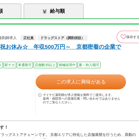
順
給与順
保存す
薬剤師求人
正社員
ドラッグストア（調剤併設）
祝お休み☆ 年収500万円～ 京都密着の企業で
り
駅チカ
車通勤可
店舗数30以上
積極採用中
夏～秋入職可
この求人に興味がある
マイナビ薬剤師が求人情報を無料でご提供します。
薬局・病院等への直接応募・問い合わせではありません
のでご安心ください。
す！
ラッグストアチェーンです。 京都エリアに特化した店舗展開を行うため、異動の