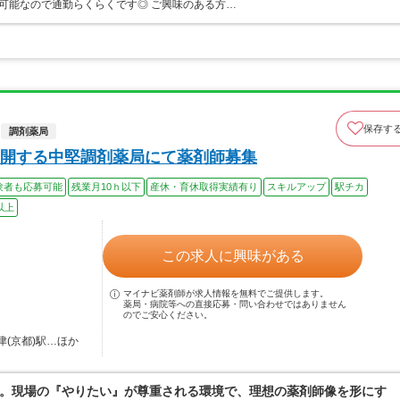
可能なので通勤らくらくです◎ ご興味のある方…
保存す
調剤薬局
開する中堅調剤薬局にて薬剤師募集
験者も応募可能
残業月10ｈ以下
産休・育休取得実績有り
スキルアップ
駅チカ
以上
この求人に興味がある
マイナビ薬剤師が求人情報を無料でご提供します。
薬局・病院等への直接応募・問い合わせではありません
のでご安心ください。
津(京都)駅…ほか
。現場の『やりたい』が尊重される環境で、理想の薬剤師像を形にす