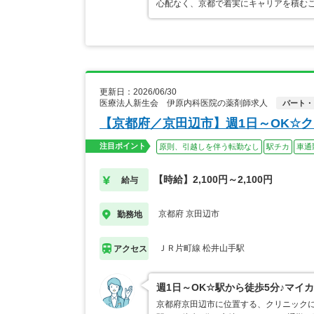
心配なく、京都で着実にキャリアを積むこ
更新日：2026/06/30
医療法人新生会 伊原内科医院の薬剤師求人
パート・
【京都府／京田辺市】週1日～OK☆
注目ポイント
原則、引越しを伴う転勤なし
駅チカ
車通
【時給】2,100円～2,100円
給与
京都府 京田辺市
勤務地
ＪＲ片町線 松井山手駅
アクセス
週1日～OK☆駅から徒歩5分♪マイ
京都府京田辺市に位置する、クリニックに