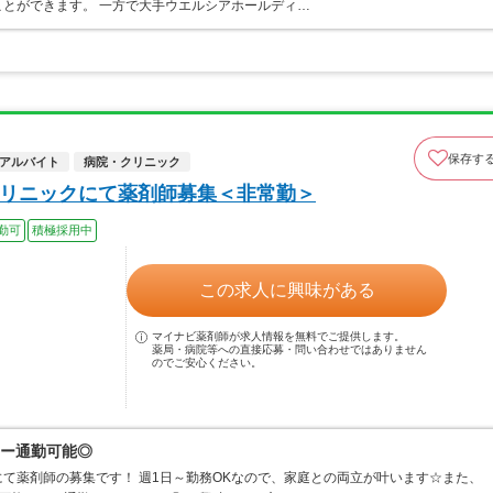
とができます。 一方で大手ウエルシアホールディ…
保存す
アルバイト
病院・クリニック
クリニックにて薬剤師募集＜非常勤＞
勤可
積極採用中
この求人に興味がある
マイナビ薬剤師が求人情報を無料でご提供します。
薬局・病院等への直接応募・問い合わせではありません
のでご安心ください。
カー通勤可能◎
て薬剤師の募集です！ 週1日～勤務OKなので、家庭との両立が叶います☆また、