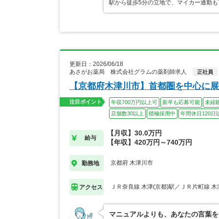
駅から徒歩5分の立地で、マイカー通勤も
更新日：2026/06/18
あさがお薬局 株式会社グラムの薬剤師求人
正社員
【京都府木津川市】首都圏を中心に展
注目ポイント
年収700万円以上可
新卒も応募可能
未経
店舗数30以上
積極採用中
年間休日120日
【月収】30.0万円
給与
【年収】420万円～740万円
京都府 木津川市
勤務地
ＪＲ奈良線 木津(京都)駅／ＪＲ片町線 木
アクセス
マニュアルよりも、あなたの言葉を