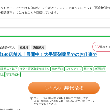
に立ち寄っていただける店舗作りを心がけています。患者さまにとって「医療機関の
の相談薬局」になれることを目指しています。
保存す
の薬剤師求人
正社員
調剤薬局
国140店舗以上展開中！大手調剤薬局でのお仕事で
残業月10ｈ以下
産休・育休取得実績有り
総合門前
スキルアップ
駅チカ
車通勤可
以上
管理職候補
この求人に興味がある
マイナビ薬剤師が求人情報を無料でご提供します。
薬局・病院等への直接応募・問い合わせではありません
のでご安心ください。