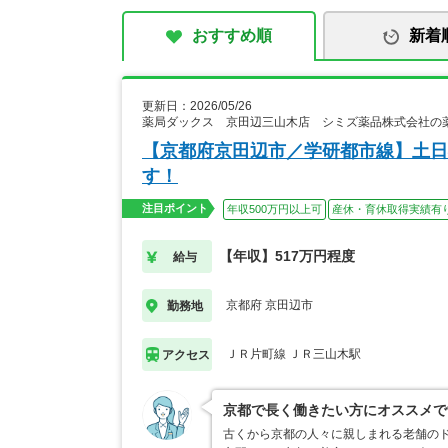
おすすめ順
新着
更新日：2026/05/26
薬局ダックス 京田辺三山木店 シミズ薬品株式会社の
【京都府京田辺市／学研都市線】土日
す！
注目ポイント
年収500万円以上可
産休・育休取得実績有
【年収】517万円程度
給与
京都府 京田辺市
勤務地
ＪＲ片町線 ＪＲ三山木駅
アクセス
京都で長く働きたい方にオススメで
古くから京都の人々に親しまれる老舗のド