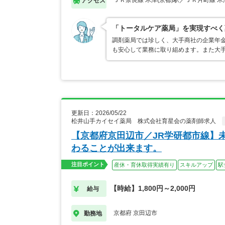
ＪＲ奈良線 木津(京都)駅／ＪＲ片町線 木
アクセス
「トータルケア薬局」を実現すべく
調剤薬局では珍しく、大手商社の企業年
も安心して業務に取り組めます。また大
更新日：2026/05/22
松井山手カイセイ薬局 株式会社育星会の薬剤師求人
【京都府京田辺市／JR学研都市線】
わることが出来ます。
注目ポイント
産休・育休取得実績有り
スキルアップ
駅
【時給】1,800円～2,000円
給与
京都府 京田辺市
勤務地