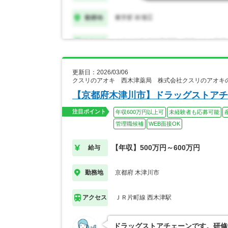
更新日：2026/03/06
クスリのアオキ 西木津薬局 株式会社クスリのアオキ
【京都府木津川市】ドラッグストアチ
注目ポイント
年収600万円以上可
未経験者も応募可能
管理職候補
WEB面接OK
【年収】500万円～600万円
給与
京都府 木津川市
勤務地
ＪＲ片町線 西木津駅
アクセス
ドラッグストアチェーンです。研修