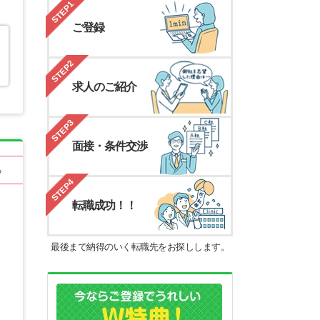
STEP1
ご登録
STEP2
求人のご紹介
STEP3
面接・条件交渉
る
STEP4
転職成功！！
最後まで納得のいく転職先をお探しします。