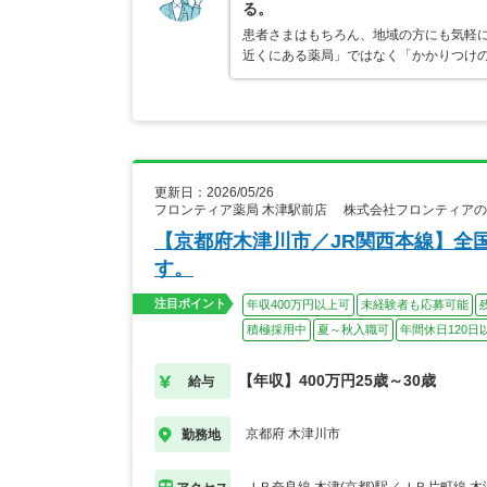
る。
患者さまはもちろん、地域の方にも気軽
近くにある薬局」ではなく「かかりつけ
更新日：2026/05/26
フロンティア薬局 木津駅前店 株式会社フロンティア
【京都府木津川市／JR関西本線】全
す。
注目ポイント
年収400万円以上可
未経験者も応募可能
積極採用中
夏～秋入職可
年間休日120日
【年収】400万円25歳～30歳
給与
京都府 木津川市
勤務地