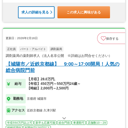
求人の詳細を見る
この求人に興味がある
更新日：2026年2月16日
保存する
正社員
パート・アルバイト
調剤薬局
調剤薬局の薬剤師求人（法人名非公開 ※詳細はお問合せください）
【城陽市／近鉄京都線】 9:00～17:00開局！人気の
総合病院門前
【月収】28.0万円,
給与
【年収】450万円～550万円24歳～
【時給】2,000円～2,500円
勤務地
京都府 城陽市
アクセス
近鉄京都線 久津川駅
年収550万円以上可
新卒も応募可能
総合門前
車通勤可
店舗数10～29
積極採用中
年間休日120日以上