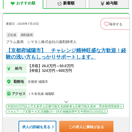
おすすめ順
新着順
給与順
更新日：2026年7月15日
保存する
正社員
調剤薬局
プラム薬局 シマタニ株式会社の薬剤師求人
【京都府城陽市】 チャレンジ精神旺盛な方歓迎！経
験の浅い方もしっかりサポートします。
【月収】26.0万円～50.0万円
給与
【年収】324万円～600万円
勤務地
京都府 城陽市
アクセス
ＪＲ奈良線 城陽駅
年収600万円以上可
新卒も応募可能
未経験者も応募可能
産休・育休取得実績有り
スキルアップ
駅チカ
店舗数10～29
積極採用中
年間休日120日以上
求人の詳細を見る
この求人に興味がある