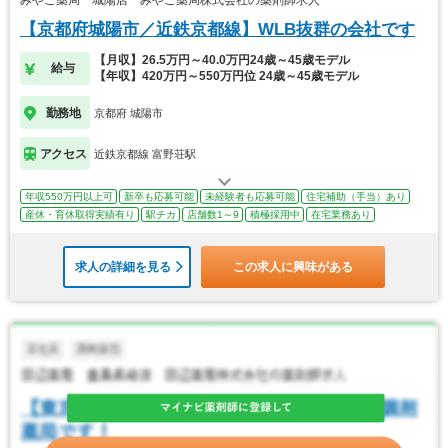
みやこ薬局 城陽店 みやこ薬局株式会社の薬剤師求人
【京都府城陽市／近鉄京都線】WLB抜群の会社です
【月収】26.5万円～40.0万円24歳～45歳モデル
給与
【年収】420万円～550万円位 24歳～45歳モデル
勤務地
京都府 城陽市
アクセス
近鉄京都線 富野荘駅
年収550万円以上可
新卒も応募可能
未経験者も応募可能
住宅補助（手当）あり
産休・育休取得実績有り
駅チカ
店舗数1～9
積極採用中
在宅業務あり
求人の詳細を見る
この求人に興味がある