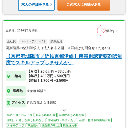
求人の詳細を見る
この求人に興味がある
更新日：2026年6月18日
保存する
正社員
パート・アルバイト
調剤薬局
調剤薬局の薬剤師求人（法人名非公開 ※詳細はお問合せください）
【京都府城陽市／近鉄京都沿線】疾患別認定薬剤師制
度でスキルアップしませんか。
【月収】26.0万円～33.0万円
給与
【年収】400万円～500万円
【時給】1,700円～2,500円
勤務地
京都府 城陽市
アクセス
近鉄京都線 久津川駅
年収500万円以上可
新卒も応募可能
未経験者も応募可能
原則、引越しを伴う転勤なし
住宅補助（手当）あり
産休・育休取得実績有り
スキルアップ
車通勤可
店舗数30以上
積極採用中