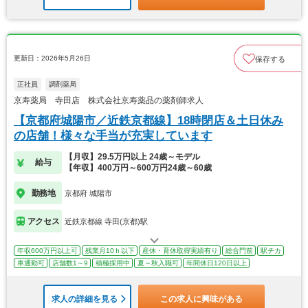
更新日：2026年5月26日
保存する
正社員
調剤薬局
京寿薬局 寺田店 株式会社京寿薬品の薬剤師求人
【京都府城陽市／近鉄京都線】18時閉店＆土日休み
の店舗！様々な手当が充実しています
【月収】29.5万円以上 24歳～モデル
給与
【年収】400万円～600万円24歳～60歳
勤務地
京都府 城陽市
アクセス
近鉄京都線 寺田(京都)駅
年収600万円以上可
残業月10ｈ以下
産休・育休取得実績有り
総合門前
駅チカ
車通勤可
店舗数1～9
積極採用中
夏～秋入職可
年間休日120日以上
求人の詳細を見る
この求人に興味がある