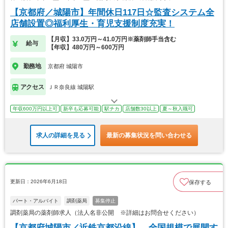
【京都府／城陽市】年間休日117日☆監査システム全
店舗設置◎福利厚生・育児支援制度充実！
【月収】33.0万円～41.0万円※薬剤師手当含む
給与
【年収】480万円～600万円
勤務地
京都府 城陽市
アクセス
ＪＲ奈良線 城陽駅
年収600万円以上可
新卒も応募可能
駅チカ
店舗数30以上
夏～秋入職可
求人の詳細を見る
最新の募集状況を問い合わせる
更新日：2026年6月18日
保存する
パート・アルバイト
調剤薬局
募集停止
調剤薬局の薬剤師求人（法人名非公開 ※詳細はお問合せください）
【京都府城陽市／近鉄京都沿線】 全国規模で展開す