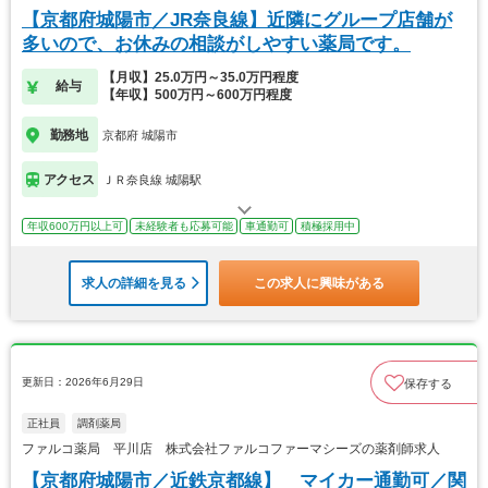
【京都府城陽市／JR奈良線】近隣にグループ店舗が
多いので、お休みの相談がしやすい薬局です。
【月収】25.0万円～35.0万円程度
給与
【年収】500万円～600万円程度
勤務地
京都府 城陽市
アクセス
ＪＲ奈良線 城陽駅
年収600万円以上可
未経験者も応募可能
車通勤可
積極採用中
求人の詳細を見る
この求人に興味がある
更新日：2026年6月29日
保存する
正社員
調剤薬局
ファルコ薬局 平川店 株式会社ファルコファーマシーズの薬剤師求人
【京都府城陽市／近鉄京都線】 マイカー通勤可／関