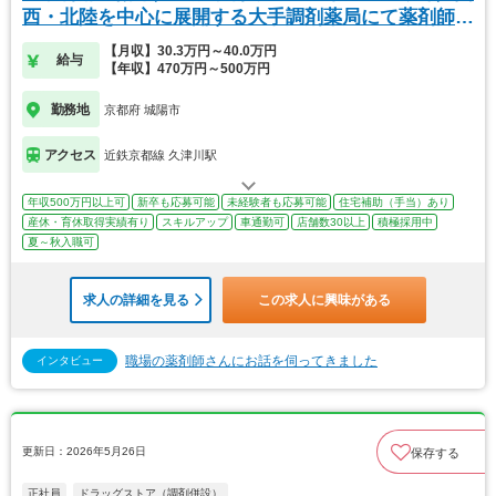
西・北陸を中心に展開する大手調剤薬局にて薬剤師の
募集
【月収】30.3万円～40.0万円
給与
【年収】470万円～500万円
勤務地
京都府 城陽市
アクセス
近鉄京都線 久津川駅
年収500万円以上可
新卒も応募可能
未経験者も応募可能
住宅補助（手当）あり
産休・育休取得実績有り
スキルアップ
車通勤可
店舗数30以上
積極採用中
夏～秋入職可
求人の詳細を見る
この求人に興味がある
職場の薬剤師さんにお話を伺ってきました
インタビュー
更新日：2026年5月26日
保存する
正社員
ドラッグストア（調剤併設）