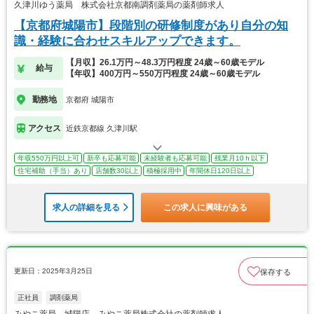
久津川ゆう薬局 株式会社京都南調剤薬局の薬剤師求人
【京都府城陽市】段階別の研修制度があり自分の知
識・経験に合わせスキルアップできます。
【月収】26.1万円～48.3万円程度 24歳～60歳モデル
給与
【年収】400万円～550万円程度 24歳～60歳モデル
勤務地
京都府 城陽市
アクセス
近鉄京都線 久津川駅
年収550万円以上可
新卒も応募可能
未経験者も応募可能
残業月10ｈ以下
住宅補助（手当）あり
店舗数30以上
積極採用中
年間休日120日以上
求人の詳細を見る
この求人に興味がある
更新日：2025年3月25日
保存する
正社員
調剤薬局