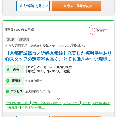
求人の詳細を見る
この求人に興味がある
更新日：2023年12月8日
保存する
正社員
調剤薬局
ふうり調剤薬局 株式会社愛知メディックスの薬剤師求人
【京都府城陽市／近鉄京都線】充実した福利厚生あり
◎スタッフの定着率も高く、とても働きやすい環境で
す。
【月収】25.0万円～35.0万円程度
給与
【年収】380万円～600万円程度
勤務地
京都府 城陽市
アクセス
近鉄京都線 久津川駅
年収600万円以上可
産休・育休取得実績有り
スキルアップ
駅チカ
店舗数30以上
積極採用中
年間休日120日以上