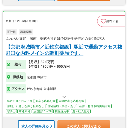
更新日：2026年6月18日
保存する
正社員
調剤薬局
ふれあい薬局・城南 株式会社近畿予防医学研究所の薬剤師求人
【京都府城陽市／近鉄京都線】駅近で通勤アクセス抜
群◎な内科メインの調剤薬局です。
【月収】32.0万円
給与
【年収】470万円～600万円
勤務地
京都府 城陽市
アクセス
近鉄京都線 久津川駅
年収600万円以上可
新卒も応募可能
未経験者も応募可能
原則、引越しを伴う転勤なし
住宅補助（手当）あり
産休・育休取得実績有り
駅チカ
車通勤可
店舗数10～29
積極採用中
夏～秋入職可
求人の詳細を見る
この求人に興味がある