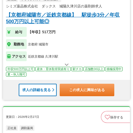
シミズ薬品株式会社 ダックス 城陽久津川店の薬剤師求人
【京都府城陽市／近鉄京都線】 駅徒歩3分／年収
500万円以上可能◎
給与
【年収】517万円
勤務地
京都府 城陽市
アクセス
近鉄京都線 久津川駅
年収500万円以上可
産休・育休取得実績有り
駅チカ
店舗数30以上
積極採用中
夏～秋入職可
求人の詳細を見る
この求人に興味がある
更新日：2026年2月27日
保存する
正社員
調剤薬局