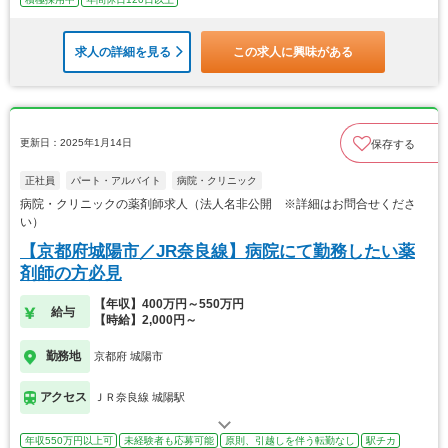
求人の詳細を見る
この求人に興味がある
更新日：2025年1月14日
保存する
正社員
パート・アルバイト
病院・クリニック
病院・クリニックの薬剤師求人（法人名非公開 ※詳細はお問合せくださ
い）
【京都府城陽市／JR奈良線】病院にて勤務したい薬
剤師の方必見
【年収】400万円～550万円
給与
【時給】2,000円～
勤務地
京都府 城陽市
アクセス
ＪＲ奈良線 城陽駅
年収550万円以上可
未経験者も応募可能
原則、引越しを伴う転勤なし
駅チカ