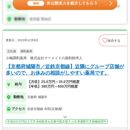
更新日：2023年12月8日
保存する
正社員
調剤薬局
小梅調剤薬局 株式会社マーメイドの薬剤師求人
【京都府城陽市／近鉄京都線】近隣にグループ店舗が
多いので、お休みの相談がしやすい薬局です。
【月収】25.0万円～35.0万円程度
給与
【年収】380万円～600万円程度
勤務地
京都府 城陽市
アクセス
近鉄京都線 寺田(京都)駅
年収600万円以上可
未経験者も応募可能
駅チカ
車通勤可
積極採用中