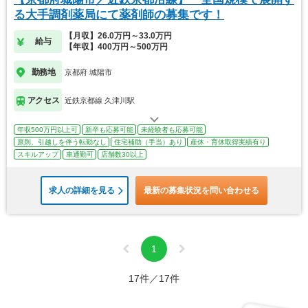
る大手調剤薬局にて薬剤師の募集です！
【月収】26.0万円～33.0万円
給与
【年収】400万円～500万円
勤務地
京都府 城陽市
アクセス
近鉄京都線 久津川駅
年収500万円以上可
新卒も応募可能
未経験者も応募可能
原則、引越しを伴う転勤なし
住宅補助（手当）あり
産休・育休取得実績有り
スキルアップ
車通勤可
店舗数30以上
求人の詳細を見る
最新の募集状況を問い合わせる
1
17件／17件