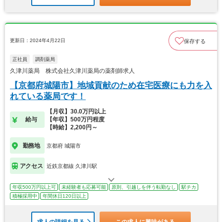
更新日：2024年4月22日
保存する
正社員
調剤薬局
久津川薬局 株式会社久津川薬局の薬剤師求人
【京都府城陽市】地域貢献のため在宅医療にも力を入
れている薬局です！
【月収】30.0万円以上
給与
【年収】500万円程度
【時給】2,200円～
勤務地
京都府 城陽市
アクセス
近鉄京都線 久津川駅
年収500万円以上可
未経験者も応募可能
原則、引越しを伴う転勤なし
駅チカ
積極採用中
年間休日120日以上