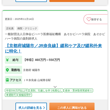
更新日：2025年11月14日
保存する
正社員
病院・クリニック
一般財団法人日伸会ビハーラ医療福祉機構 あそかビハーラ病院 あそかビ
ハーラ病院の薬剤師求人
【京都府城陽市／JR奈良線】緩和ケア及び緩和外来
に特化！
給与
【年収】460万円～550万円
勤務地
京都府 城陽市
アクセス
ＪＲ奈良線 山城青谷駅
年収550万円以上可
原則、引越しを伴う転勤なし
産休・育休取得実績有り
車通勤可
積極採用中
求人の詳細を見る
この求人に興味がある