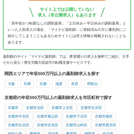
サイト上では公開していない
求人（非公開求人）もあります
「高年収かつ転勤なしの調剤薬局」「土日休み＋平日休みの調剤薬局」と
いった人気求人の場合、「マイナビ薬剤師」に登録済みの方に優先的にご
紹介してしまうこともあるためサイトには求人情報が掲載されないことも
あります。
薬剤師のサイト「マイナビ薬剤師」では、希望通りの求人を無料でご紹介。大手
だから安心！厚生労働大臣認可の転職支援サービスです。
関西エリアで年収500万円以上の薬剤師求人を探す
大阪
兵庫
京都
滋賀
奈良
和歌山
京都府の年収500万円以上の薬剤師求人を市区町村で探す
京都市
京都市北区
京都市上京区
京都市左京区
京都市中京区
京都市東山区
京都市下京区
京都市南区
京都市右京区
京都市伏見区
京都市山科区
京都市西京区
福知山市
舞鶴市
宇治市
亀岡市
城陽市
向日市