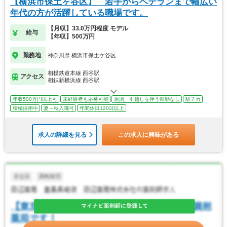
【横浜市保土ヶ谷区】 若手からベテランまで幅広い
年代の方が活躍している職場です。
【月収】33.0万円程度 モデル
給与
【年収】500万円
勤務地
神奈川県 横浜市保土ケ谷区
相模鉄道本線 西谷駅
アクセス
相鉄新横浜線 西谷駅
年収500万円以上可
未経験者も応募可能
原則、引越しを伴う転勤なし
駅チカ
積極採用中
夏～秋入職可
年間休日120日以上
求人の詳細を見る
この求人に興味がある