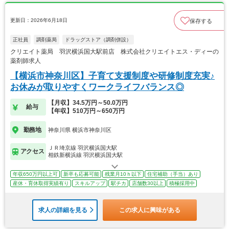
更新日：2026年6月18日
保存する
正社員
調剤薬局
ドラッグストア（調剤併設）
クリエイト薬局 羽沢横浜国大駅前店 株式会社クリエイトエス・ディーの
薬剤師求人
【横浜市神奈川区】子育て支援制度や研修制度充実♪
お休みが取りやすくワークライフバランス◎
【月収】34.5万円～50.0万円
給与
【年収】510万円～650万円
勤務地
神奈川県 横浜市神奈川区
ＪＲ埼京線 羽沢横浜国大駅
アクセス
相鉄新横浜線 羽沢横浜国大駅
年収650万円以上可
新卒も応募可能
残業月10ｈ以下
住宅補助（手当）あり
産休・育休取得実績有り
スキルアップ
駅チカ
店舗数30以上
積極採用中
求人の詳細を見る
この求人に興味がある