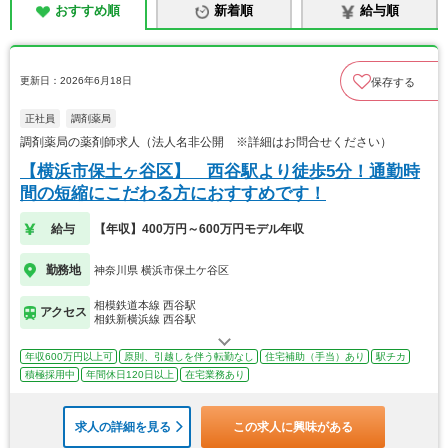
おすすめ順
新着順
給与順
更新日：2026年6月18日
保存する
正社員
調剤薬局
調剤薬局の薬剤師求人（法人名非公開 ※詳細はお問合せください）
【横浜市保土ヶ谷区】 西谷駅より徒歩5分！通勤時
間の短縮にこだわる方におすすめです！
給与
【年収】400万円～600万円モデル年収
勤務地
神奈川県 横浜市保土ケ谷区
相模鉄道本線 西谷駅
アクセス
相鉄新横浜線 西谷駅
年収600万円以上可
原則、引越しを伴う転勤なし
住宅補助（手当）あり
駅チカ
積極採用中
年間休日120日以上
在宅業務あり
求人の詳細を見る
この求人に興味がある