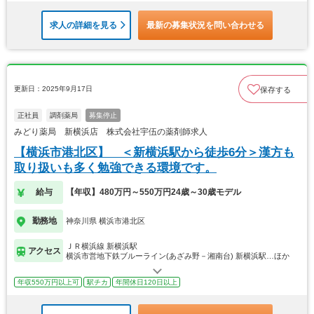
求人の詳細を見る
最新の募集状況を問い合わせる
更新日：2025年9月17日
保存する
正社員
調剤薬局
募集停止
みどり薬局 新横浜店 株式会社宇伍の薬剤師求人
【横浜市港北区】 ＜新横浜駅から徒歩6分＞漢方も
取り扱いも多く勉強できる環境です。
給与
【年収】480万円～550万円24歳～30歳モデル
勤務地
神奈川県 横浜市港北区
ＪＲ横浜線 新横浜駅
アクセス
横浜市営地下鉄ブルーライン(あざみ野－湘南台) 新横浜駅…ほか
年収550万円以上可
駅チカ
年間休日120日以上