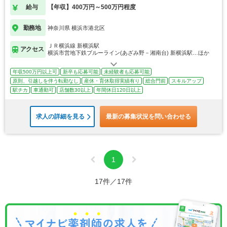
給与
【年収】400万円～500万円程度
勤務地
神奈川県 横浜市港北区
ＪＲ横浜線 新横浜駅
アクセス
横浜市営地下鉄ブルーライン(あざみ野－湘南台) 新横浜駅…ほか
年収500万円以上可
新卒も応募可能
未経験者も応募可能
原則、引越しを伴う転勤なし
産休・育休取得実績有り
総合門前
スキルアップ
駅チカ
車通勤可
店舗数30以上
年間休日120日以上
求人の詳細を見る
最新の募集状況を問い合わせる
1
17件／17件