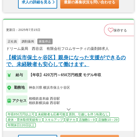
求人の詳細を見る
最新の募集状況を問い合わせる
更新日：2025年7月15日
保存する
正社員
調剤薬局
募集停止
ドリーム薬局 西谷店 有限会社フロムサーティの薬剤師求人
【横浜市保土ヶ谷区】親身になった支援ができるの
で、未経験者も安心して働けます。
給与
【年収】420万円～650万円程度 モデル年収
勤務地
神奈川県 横浜市保土ケ谷区
相模鉄道本線 西谷駅
アクセス
相鉄新横浜線 西谷駅
年収650万円以上可
未経験者も応募可能
原則、引越しを伴う転勤なし
産休・育休取得実績有り
スキルアップ
駅チカ
店舗数1～9
店舗数10～29
年間休日120日以上