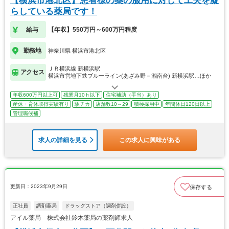
【横浜市港北区】患者様の薬の服用に対して工夫を凝
らしている薬局です！
給与
【年収】550万円～600万円程度
勤務地
神奈川県 横浜市港北区
ＪＲ横浜線 新横浜駅
アクセス
横浜市営地下鉄ブルーライン(あざみ野－湘南台) 新横浜駅…ほか
年収600万円以上可
残業月10ｈ以下
住宅補助（手当）あり
産休・育休取得実績有り
駅チカ
店舗数10～29
積極採用中
年間休日120日以上
管理職候補
求人の詳細を見る
この求人に興味がある
更新日：2023年9月29日
保存する
正社員
調剤薬局
ドラッグストア（調剤併設）
アイル薬局 株式会社鈴木薬局の薬剤師求人