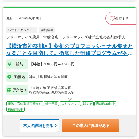
更新日：2026年6月18日
保存する
パート・アルバイト
調剤薬局
ファーマライズ薬局 常盤台店 ファーマライズ株式会社の薬剤師求人
【横浜市神奈川区】薬剤のプロフェッショナル集団と
なることを目指して。徹底した研修プログラムがあり
ます
給与
【時給】1,900円～2,500円
勤務地
神奈川県 横浜市神奈川区
ＪＲ埼京線 羽沢横浜国大駅
アクセス
相鉄新横浜線 羽沢横浜国大駅
産休・育休取得実績有り
総合門前
スキルアップ
駅チカ
店舗数30以上
積極採用中
求人の詳細を見る
この求人に興味がある