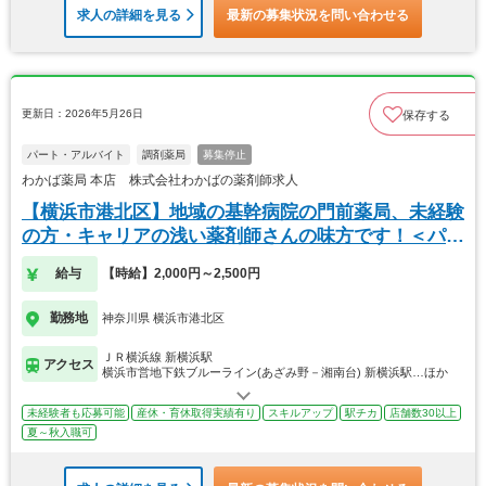
求人の詳細を見る
最新の募集状況を問い合わせる
更新日：2026年5月26日
保存する
パート・アルバイト
調剤薬局
募集停止
わかば薬局 本店 株式会社わかばの薬剤師求人
【横浜市港北区】地域の基幹病院の門前薬局、未経験
の方・キャリアの浅い薬剤師さんの味方です！＜パー
ト＞
給与
【時給】2,000円～2,500円
勤務地
神奈川県 横浜市港北区
ＪＲ横浜線 新横浜駅
アクセス
横浜市営地下鉄ブルーライン(あざみ野－湘南台) 新横浜駅…ほか
未経験者も応募可能
産休・育休取得実績有り
スキルアップ
駅チカ
店舗数30以上
夏～秋入職可