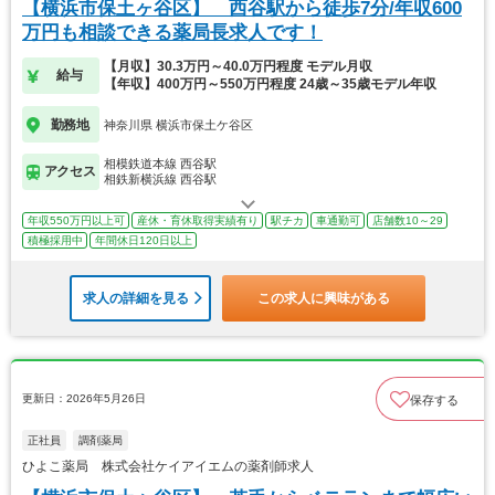
【横浜市保土ヶ谷区】 西谷駅から徒歩7分/年収600
万円も相談できる薬局長求人です！
【月収】30.3万円～40.0万円程度 モデル月収
給与
【年収】400万円～550万円程度 24歳～35歳モデル年収
勤務地
神奈川県 横浜市保土ケ谷区
相模鉄道本線 西谷駅
アクセス
相鉄新横浜線 西谷駅
年収550万円以上可
産休・育休取得実績有り
駅チカ
車通勤可
店舗数10～29
積極採用中
年間休日120日以上
求人の詳細を見る
この求人に興味がある
更新日：2026年5月26日
保存する
正社員
調剤薬局
ひよこ薬局 株式会社ケイアイエムの薬剤師求人