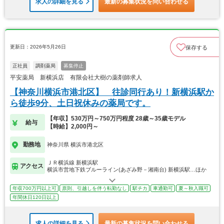
求人の詳細を見る
最新の募集状況を問い合わせる
更新日：2026年5月26日
保存する
正社員
調剤薬局
募集停止
平安薬局 新横浜店 有限会社大樹の薬剤師求人
【神奈川横浜市港北区】 往診同行あり！新横浜駅か
ら徒歩9分、土日祝休みの薬局です。
【年収】530万円～750万円程度 28歳～35歳モデル
給与
【時給】2,000円～
勤務地
神奈川県 横浜市港北区
ＪＲ横浜線 新横浜駅
アクセス
横浜市営地下鉄ブルーライン(あざみ野－湘南台) 新横浜駅…ほか
年収700万円以上可
原則、引越しを伴う転勤なし
駅チカ
車通勤可
夏～秋入職可
年間休日120日以上
求人の詳細を見る
最新の募集状況を問い合わせる