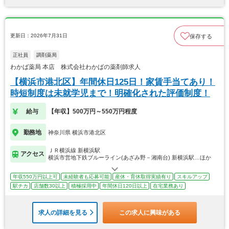
更新日：2026年7月31日
保存する
正社員
調剤薬局
わかば薬局 本店 株式会社わかばの薬剤師求人
【横浜市港北区】年間休日125日！家賃手当てあり！
時短制度は未就学児まで！明確化された評価制度！
給与
【年収】500万円～550万円程度
勤務地
神奈川県 横浜市港北区
ＪＲ横浜線 新横浜駅
アクセス
横浜市営地下鉄ブルーライン(あざみ野－湘南台) 新横浜駅…ほか
年収550万円以上可
未経験者も応募可能
産休・育休取得実績有り
スキルアップ
駅チカ
店舗数30以上
積極採用中
年間休日120日以上
在宅業務あり
求人の詳細を見る
この求人に興味がある