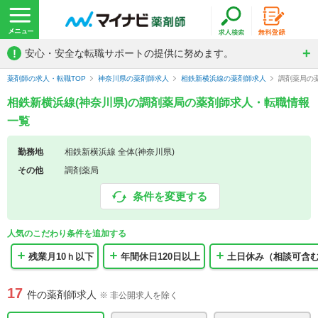
!
安心・安全な転職サポートの提供に努めます。
薬剤師の求人・転職TOP
神奈川県の薬剤師求人
相鉄新横浜線の薬剤師求人
調剤薬局の
相鉄新横浜線(神奈川県)の調剤薬局の薬剤師求人・転職情報
一覧
勤務地
相鉄新横浜線 全体(神奈川県)
その他
調剤薬局
条件を変更する
人気のこだわり条件を追加する
残業月10ｈ以下
年間休日120日以上
土日休み（相談可含
17
件の薬剤師求人
※ 非公開求人を除く