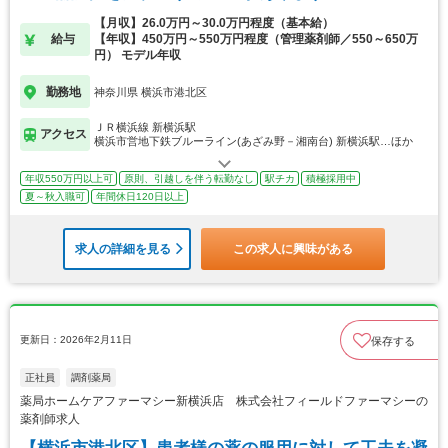
【月収】26.0万円～30.0万円程度（基本給）
給与
【年収】450万円～550万円程度（管理薬剤師／550～650万
円） モデル年収
勤務地
神奈川県 横浜市港北区
ＪＲ横浜線 新横浜駅
アクセス
横浜市営地下鉄ブルーライン(あざみ野－湘南台) 新横浜駅…ほか
年収550万円以上可
原則、引越しを伴う転勤なし
駅チカ
積極採用中
夏～秋入職可
年間休日120日以上
求人の詳細を見る
この求人に興味がある
更新日：2026年2月11日
保存する
正社員
調剤薬局
薬局ホームケアファーマシー新横浜店 株式会社フィールドファーマシーの
薬剤師求人