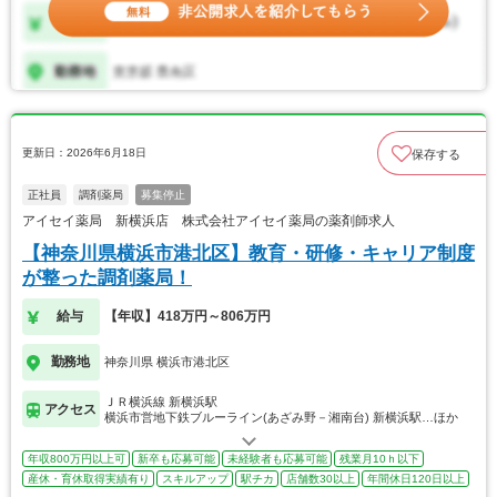
更新日：2026年6月18日
保存する
正社員
調剤薬局
募集停止
アイセイ薬局 新横浜店 株式会社アイセイ薬局の薬剤師求人
【神奈川県横浜市港北区】教育・研修・キャリア制度
が整った調剤薬局！
給与
【年収】418万円～806万円
勤務地
神奈川県 横浜市港北区
ＪＲ横浜線 新横浜駅
アクセス
横浜市営地下鉄ブルーライン(あざみ野－湘南台) 新横浜駅…ほか
年収800万円以上可
新卒も応募可能
未経験者も応募可能
残業月10ｈ以下
産休・育休取得実績有り
スキルアップ
駅チカ
店舗数30以上
年間休日120日以上