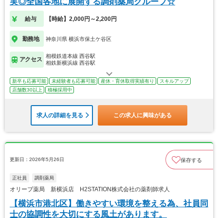
実◎全国各地に展開する調剤薬局グループ☆
給与
【時給】2,000円～2,200円
勤務地
神奈川県 横浜市保土ケ谷区
相模鉄道本線 西谷駅
アクセス
相鉄新横浜線 西谷駅
新卒も応募可能
未経験者も応募可能
産休・育休取得実績有り
スキルアップ
店舗数30以上
積極採用中
求人の詳細を見る
この求人に興味がある
更新日：2026年5月26日
保存する
正社員
調剤薬局
オリーブ薬局 新横浜店 H2STATION株式会社の薬剤師求人
【横浜市港北区】働きやすい環境を整える為、社員同
士の協調性を大切にする風土があります。