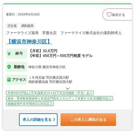
更新日：2026年6月18日
保存する
正社員
調剤薬局
ファーマライズ薬局 常盤台店 ファーマライズ株式会社の薬剤師求人
【横浜市神奈川区】
【月収】32.0万円
給与
【年収】450万円～550万円程度 モデル
勤務地
神奈川県 横浜市神奈川区
ＪＲ埼京線 羽沢横浜国大駅
アクセス
相鉄新横浜線 羽沢横浜国大駅
年収550万円以上可
残業月10ｈ以下
住宅補助（手当）あり
産休・育休取得実績有り
総合門前
スキルアップ
駅チカ
店舗数30以上
積極採用中
年間休日120日以上
求人の詳細を見る
この求人に興味がある