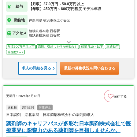
【月収】37.0万円～50.0万円以上
給与
【年収】450万円～600万円程度 モデル年収
勤務地
神奈川県 横浜市保土ケ谷区
相模鉄道本線 西谷駅
アクセス
相鉄新横浜線 西谷駅
年収600万円以上可
原則、引越しを伴う転勤なし
残業月10ｈ以下
車通勤可
店舗数1～9
求人の詳細を見る
最新の募集状況を問い合わせる
更新日：2026年6月18日
保存する
正社員
調剤薬局
募集停止
日本調剤 港北薬局 日本調剤株式会社の薬剤師求人
薬剤師のキャリアパスが多彩な日本調剤株式会社で医
療業界に影響力のある薬剤師を目指しませんか。