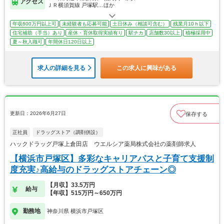
アクセス
ＪＲ横須賀線 戸塚駅…ほか
年収600万円以上可
未経験者も応募可能
土日休み（相談可含む）
残業月10ｈ以下
住宅補助（手当）あり
産休・育休取得実績有り
駅チカ
店舗数30以上
積極採用中
夏～秋入職可
年間休日120日以上
求人の詳細を見る
この求人に興味がある
更新日：2026年6月27日
保存する
正社員
ドラッグストア（調剤併設）
ハックドラッグ戸塚上倉田店 ウエルシア薬局株式会社の薬剤師求人
【横浜市戸塚区】多彩なキャリアパスと子育て支援制
度充実♪高給与のドラッグストアチェーン◎
【月収】33.5万円
給与
【年収】515万円～650万円
勤務地
神奈川県 横浜市戸塚区