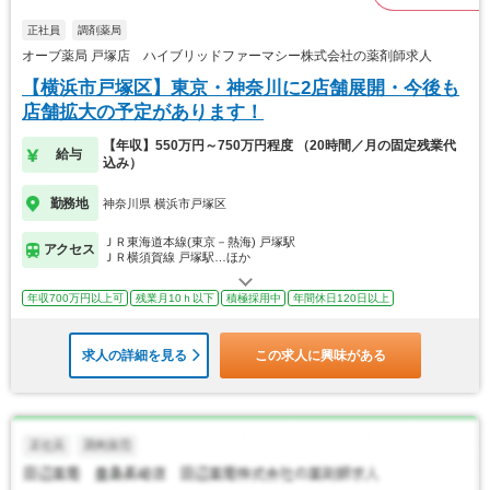
正社員
調剤薬局
オーブ薬局 戸塚店 ハイブリッドファーマシー株式会社の薬剤師求人
【横浜市戸塚区】東京・神奈川に2店舗展開・今後も
店舗拡大の予定があります！
【年収】550万円～750万円程度 （20時間／月の固定残業代
給与
込み）
勤務地
神奈川県 横浜市戸塚区
ＪＲ東海道本線(東京－熱海) 戸塚駅
アクセス
ＪＲ横須賀線 戸塚駅…ほか
年収700万円以上可
残業月10ｈ以下
積極採用中
年間休日120日以上
求人の詳細を見る
この求人に興味がある