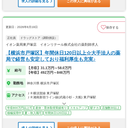
求人の詳細を見る
この求人に興味がある
更新日：2026年6月19日
保存する
正社員
ドラッグストア（調剤併設）
イオン薬局東戸塚店 イオンリテール株式会社の薬剤師求人
【横浜市戸塚区】年間休日120日以上☆大手法人の薬
局で経営も安定しており福利厚生も充実♪
【月収】31.1万円～58.0万円
給与
【年収】492万円～846万円
勤務地
神奈川県 横浜市戸塚区
ＪＲ横須賀線 東戸塚駅
アクセス
ＪＲ湘南新宿ライン線(武蔵小杉－大船) 東戸塚駅
年収800万円以上可
産休・育休取得実績有り
スキルアップ
駅チカ
店舗数30以上
積極採用中
夏～秋入職可
年間休日120日以上