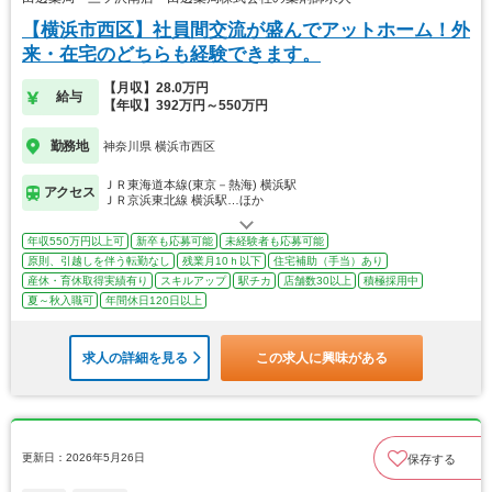
【横浜市西区】社員間交流が盛んでアットホーム！外
来・在宅のどちらも経験できます。
【月収】28.0万円
給与
【年収】392万円～550万円
勤務地
神奈川県 横浜市西区
ＪＲ東海道本線(東京－熱海) 横浜駅
アクセス
ＪＲ京浜東北線 横浜駅…ほか
年収550万円以上可
新卒も応募可能
未経験者も応募可能
原則、引越しを伴う転勤なし
残業月10ｈ以下
住宅補助（手当）あり
産休・育休取得実績有り
スキルアップ
駅チカ
店舗数30以上
積極採用中
夏～秋入職可
年間休日120日以上
求人の詳細を見る
この求人に興味がある
更新日：2026年5月26日
保存する