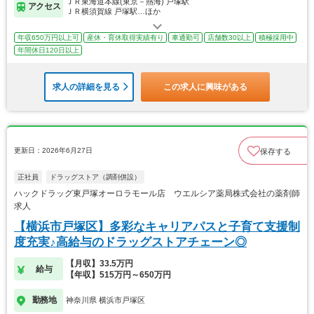
ＪＲ東海道本線(東京－熱海) 戸塚駅
アクセス
ＪＲ横須賀線 戸塚駅…ほか
年収650万円以上可
産休・育休取得実績有り
車通勤可
店舗数30以上
積極採用中
年間休日120日以上
求人の詳細を見る
この求人に興味がある
更新日：2026年6月27日
保存する
正社員
ドラッグストア（調剤併設）
ハックドラッグ東戸塚オーロラモール店 ウエルシア薬局株式会社の薬剤師
求人
【横浜市戸塚区】多彩なキャリアパスと子育て支援制
度充実♪高給与のドラッグストアチェーン◎
【月収】33.5万円
給与
【年収】515万円～650万円
勤務地
神奈川県 横浜市戸塚区