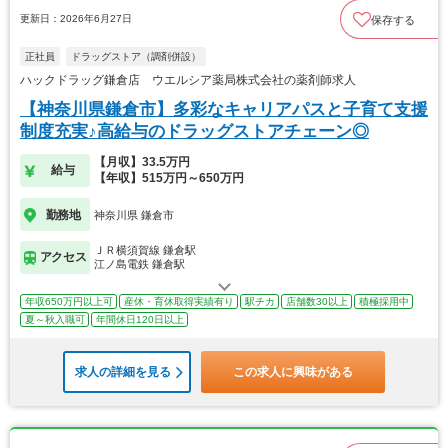
更新日：2026年6月27日
保存する
正社員
ドラッグストア（調剤併設）
ハックドラッグ鎌倉店 ウエルシア薬局株式会社の薬剤師求人
【神奈川県鎌倉市】多彩なキャリアパスと子育て支援
制度充実♪高給与のドラッグストアチェーン◎
【月収】33.5万円
給与
【年収】515万円～650万円
勤務地
神奈川県 鎌倉市
ＪＲ横須賀線 鎌倉駅
アクセス
江ノ島電鉄 鎌倉駅
年収650万円以上可
産休・育休取得実績有り
駅チカ
店舗数30以上
積極採用中
夏～秋入職可
年間休日120日以上
求人の詳細を見る
この求人に興味がある