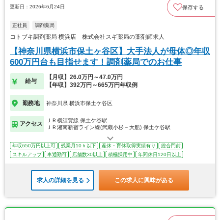
更新日：2026年6月24日
保存する
正社員
調剤薬局
コトブキ調剤薬局 横浜店 株式会社スギ薬局の薬剤師求人
【神奈川県横浜市保土ヶ谷区】大手法人が母体◎年収
600万円台も目指せます！調剤薬局でのお仕事
【月収】26.0万円～47.0万円
給与
【年収】392万円～665万円年収例
勤務地
神奈川県 横浜市保土ケ谷区
ＪＲ横須賀線 保土ケ谷駅
アクセス
ＪＲ湘南新宿ライン線(武蔵小杉－大船) 保土ケ谷駅
年収650万円以上可
残業月10ｈ以下
産休・育休取得実績有り
総合門前
スキルアップ
車通勤可
店舗数30以上
積極採用中
年間休日120日以上
求人の詳細を見る
この求人に興味がある