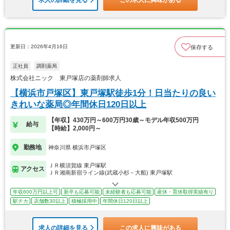
求人の詳細を見る
この求人に興味がある
更新日：2026年4月16日
保存する
正社員
調剤薬局
株式会社ニック 東戸塚店の薬剤師求人
【横浜市戸塚区】東戸塚駅徒歩1分！日当たりの良い
きれいな薬局◎年間休日120日以上
【年収】430万円～600万円30歳～モデル年収500万円
給与
【時給】2,000円～
勤務地
神奈川県 横浜市戸塚区
ＪＲ横須賀線 東戸塚駅
アクセス
ＪＲ湘南新宿ライン線(武蔵小杉－大船) 東戸塚駅
年収600万円以上可
新卒も応募可能
未経験者も応募可能
産休・育休取得実績有り
駅チカ
店舗数30以上
積極採用中
年間休日120日以上
求人の詳細を見る
この求人に興味がある