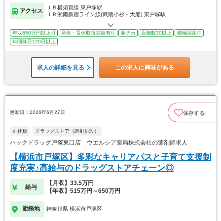
ＪＲ横須賀線 東戸塚駅
アクセス
ＪＲ湘南新宿ライン線(武蔵小杉－大船) 東戸塚駅
年収650万円以上可
産休・育休取得実績有り
駅チカ
店舗数30以上
積極採用中
年間休日120日以上
求人の詳細を見る
この求人に興味がある
更新日：2026年6月27日
保存する
正社員
ドラッグストア（調剤併設）
ハックドラッグ戸塚東口店 ウエルシア薬局株式会社の薬剤師求人
【横浜市戸塚区】多彩なキャリアパスと子育て支援制
度充実♪高給与のドラッグストアチェーン◎
【月収】33.5万円
給与
【年収】515万円～650万円
勤務地
神奈川県 横浜市戸塚区