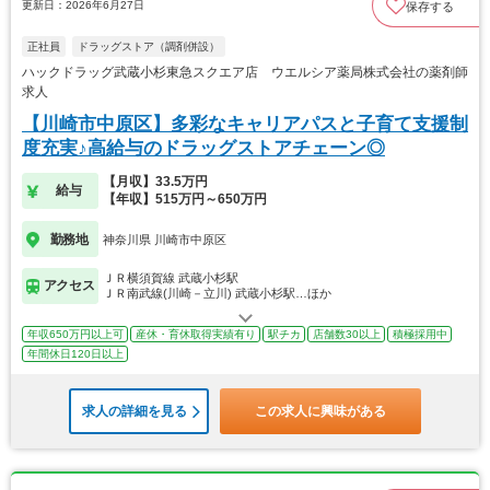
更新日：2026年6月27日
保存する
正社員
ドラッグストア（調剤併設）
ハックドラッグ武蔵小杉東急スクエア店 ウエルシア薬局株式会社の薬剤師
求人
【川崎市中原区】多彩なキャリアパスと子育て支援制
度充実♪高給与のドラッグストアチェーン◎
【月収】33.5万円
給与
【年収】515万円～650万円
勤務地
神奈川県 川崎市中原区
ＪＲ横須賀線 武蔵小杉駅
アクセス
ＪＲ南武線(川崎－立川) 武蔵小杉駅…ほか
年収650万円以上可
産休・育休取得実績有り
駅チカ
店舗数30以上
積極採用中
年間休日120日以上
求人の詳細を見る
この求人に興味がある