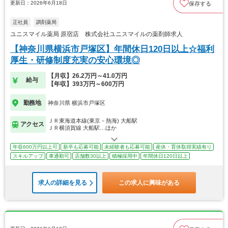
更新日：2026年6月18日
保存する
正社員
調剤薬局
ユニスマイル薬局 原宿店 株式会社ユニスマイルの薬剤師求人
【神奈川県横浜市戸塚区】年間休日120日以上☆福利
厚生・研修制度充実の安心環境◎
【月収】26.2万円～41.0万円
給与
【年収】393万円～600万円
勤務地
神奈川県 横浜市戸塚区
ＪＲ東海道本線(東京－熱海) 大船駅
アクセス
ＪＲ横須賀線 大船駅…ほか
年収600万円以上可
新卒も応募可能
未経験者も応募可能
産休・育休取得実績有り
スキルアップ
車通勤可
店舗数30以上
積極採用中
年間休日120日以上
求人の詳細を見る
この求人に興味がある