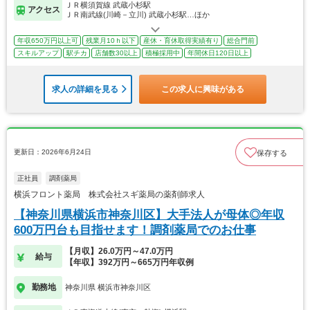
ＪＲ横須賀線 武蔵小杉駅
アクセス
ＪＲ南武線(川崎－立川) 武蔵小杉駅…ほか
年収650万円以上可
残業月10ｈ以下
産休・育休取得実績有り
総合門前
スキルアップ
駅チカ
店舗数30以上
積極採用中
年間休日120日以上
求人の詳細を見る
この求人に興味がある
更新日：2026年6月24日
保存する
正社員
調剤薬局
横浜フロント薬局 株式会社スギ薬局の薬剤師求人
【神奈川県横浜市神奈川区】大手法人が母体◎年収
600万円台も目指せます！調剤薬局でのお仕事
【月収】26.0万円～47.0万円
給与
【年収】392万円～665万円年収例
勤務地
神奈川県 横浜市神奈川区