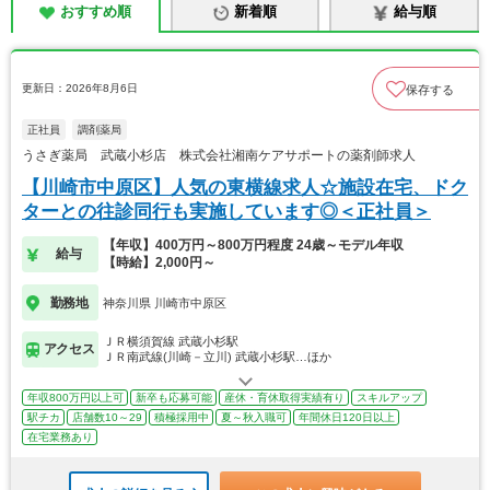
おすすめ順
新着順
給与順
更新日：2026年8月6日
保存する
正社員
調剤薬局
うさぎ薬局 武蔵小杉店 株式会社湘南ケアサポートの薬剤師求人
【川崎市中原区】人気の東横線求人☆施設在宅、ドク
ターとの往診同行も実施しています◎＜正社員＞
【年収】400万円～800万円程度 24歳～モデル年収
給与
【時給】2,000円～
勤務地
神奈川県 川崎市中原区
ＪＲ横須賀線 武蔵小杉駅
アクセス
ＪＲ南武線(川崎－立川) 武蔵小杉駅…ほか
年収800万円以上可
新卒も応募可能
産休・育休取得実績有り
スキルアップ
駅チカ
店舗数10～29
積極採用中
夏～秋入職可
年間休日120日以上
在宅業務あり