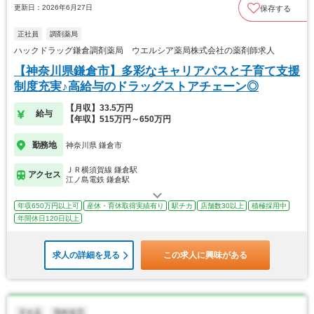
更新日：2026年6月27日
保存する
正社員
調剤薬局
ハックドラッグ鎌倉調剤薬局 ウエルシア薬局株式会社の薬剤師求人
【神奈川県鎌倉市】多彩なキャリアパスと子育て支援
制度充実♪高給与のドラッグストアチェーン◎
【月収】33.5万円
給与
【年収】515万円～650万円
勤務地
神奈川県 鎌倉市
ＪＲ横須賀線 鎌倉駅
アクセス
江ノ島電鉄 鎌倉駅
年収650万円以上可
産休・育休取得実績有り
駅チカ
店舗数30以上
積極採用中
年間休日120日以上
求人の詳細を見る
この求人に興味がある