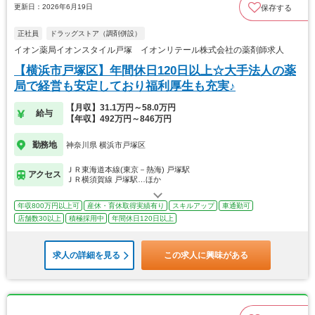
更新日：2026年6月19日
保存する
正社員
ドラッグストア（調剤併設）
イオン薬局イオンスタイル戸塚 イオンリテール株式会社の薬剤師求人
【横浜市戸塚区】年間休日120日以上☆大手法人の薬
局で経営も安定しており福利厚生も充実♪
【月収】31.1万円～58.0万円
給与
【年収】492万円～846万円
勤務地
神奈川県 横浜市戸塚区
ＪＲ東海道本線(東京－熱海) 戸塚駅
アクセス
ＪＲ横須賀線 戸塚駅…ほか
年収800万円以上可
産休・育休取得実績有り
スキルアップ
車通勤可
店舗数30以上
積極採用中
年間休日120日以上
求人の詳細を見る
この求人に興味がある