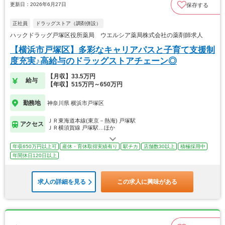
更新日：2026年6月27日
保存する
正社員
ドラッグストア（調剤併設）
ハックドラッグ戸塚区役所薬局 ウエルシア薬局株式会社の薬剤師求人
【横浜市戸塚区】多彩なキャリアパスと子育て支援制
度充実♪高給与のドラッグストアチェーン◎
【月収】33.5万円
給与
【年収】515万円～650万円
勤務地
神奈川県 横浜市戸塚区
ＪＲ東海道本線(東京－熱海) 戸塚駅
アクセス
ＪＲ横須賀線 戸塚駅…ほか
年収650万円以上可
産休・育休取得実績有り
駅チカ
店舗数30以上
積極採用中
年間休日120日以上
求人の詳細を見る
この求人に興味がある