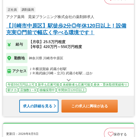
正社員
調剤薬局
アクア薬局 晃栄プランニング株式会社の薬剤師求人
【川崎市中原区】駅徒歩2分◎年休120日以上！設備
充実◎門前で幅広く学べる環境です！
【月収】25.5万円程度
給与
【年収】420万円～550万円程度
勤務地
神奈川県 川崎市中原区
ＪＲ横須賀線 武蔵小杉駅
アクセス
ＪＲ南武線(川崎－立川) 武蔵小杉駅…ほか
年収550万円以上可
新卒も応募可能
未経験者も応募可能
産休・育休取得実績有り
駅チカ
店舗数1～9
積極採用中
年間休日120日以上
求人の詳細を見る
この求人に興味がある
更新日：2026年8月5日
保存する