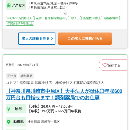
ＪＲ東海道本線(東京－熱海) 戸塚駅
アクセス
ＪＲ横須賀線 戸塚駅…ほか
年収650万円以上可
産休・育休取得実績有り
駅チカ
店舗数30以上
積極採用中
年間休日120日以上
求人の詳細を見る
この求人に興味がある
更新日：2026年6月24日
保存する
正社員
調剤薬局
コトブキ調剤薬局 武蔵小杉店 株式会社スギ薬局の薬剤師求人
【神奈川県川崎市中原区】大手法人が母体◎年収600
万円台も目指せます！調剤薬局でのお仕事
【月収】26.0万円～47.0万円
給与
【年収】392万円～665万円年収例
勤務地
神奈川県 川崎市中原区