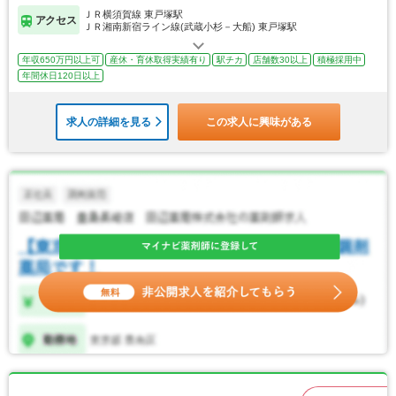
ＪＲ横須賀線 東戸塚駅
アクセス
ＪＲ湘南新宿ライン線(武蔵小杉－大船) 東戸塚駅
年収650万円以上可
産休・育休取得実績有り
駅チカ
店舗数30以上
積極採用中
年間休日120日以上
求人の詳細を見る
この求人に興味がある