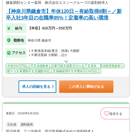
鎌倉調剤センター薬局 株式会社エスシーグループの薬剤師求人
【神奈川県鎌倉市】年休120日～有給取得8割～／新
卒入社3年目の在職率95%！定着率の高い環境
給与
【年収】420万円～550万円
勤務地
神奈川県 鎌倉市
ＪＲ東海道本線(東京－熱海) 大船駅
アクセス
ＪＲ横須賀線 大船駅…ほか
年収550万円以上可
未経験者も応募可能
残業月10ｈ以下
産休・育休取得実績有り
駅チカ
車通勤可
店舗数30以上
積極採用中
年間休日120日以上
求人の詳細を見る
この求人に興味がある
更新日：2026年6月18日
保存する
正社員
調剤薬局
田辺薬局 三ツ沢南店 田辺薬局株式会社の薬剤師求人