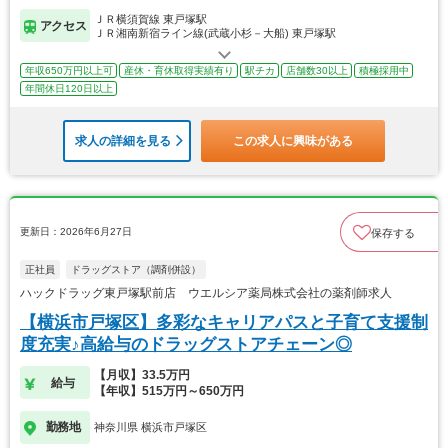
ＪＲ横須賀線 東戸塚駅
アクセス
ＪＲ湘南新宿ライン線(武蔵小杉－大船) 東戸塚駅
年収650万円以上可
産休・育休取得実績有り
駅チカ
店舗数30以上
積極採用中
年間休日120日以上
求人の詳細を見る
この求人に興味がある
更新日：2026年6月27日
保存する
正社員
ドラッグストア（調剤併設）
ハックドラッグ東戸塚駅前店 ウエルシア薬局株式会社の薬剤師求人
【横浜市戸塚区】多彩なキャリアパスと子育て支援制
度充実♪高給与のドラッグストアチェーン◎
【月収】33.5万円
給与
【年収】515万円～650万円
勤務地
神奈川県 横浜市戸塚区