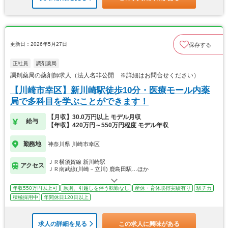
更新日：2026年5月27日
保存する
正社員
調剤薬局
調剤薬局の薬剤師求人（法人名非公開 ※詳細はお問合せください）
【川崎市幸区】新川崎駅徒歩10分・医療モール内薬
局で多科目を学ぶことができます！
【月収】30.0万円以上 モデル月収
給与
【年収】420万円～550万円程度 モデル年収
勤務地
神奈川県 川崎市幸区
ＪＲ横須賀線 新川崎駅
アクセス
ＪＲ南武線(川崎－立川) 鹿島田駅…ほか
年収550万円以上可
原則、引越しを伴う転勤なし
産休・育休取得実績有り
駅チカ
積極採用中
年間休日120日以上
求人の詳細を見る
この求人に興味がある