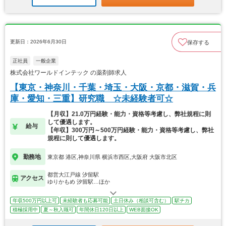
更新日：2026年6月30日
保存する
正社員
一般企業
株式会社ワールドインテック の薬剤師求人
【東京・神奈川・千葉・埼玉・大阪・京都・滋賀・兵
庫・愛知・三重】研究職 ☆未経験者可☆
【月収】21.0万円経験・能力・資格等考慮し、弊社規程に則
して優遇します。
給与
【年収】300万円～500万円経験・能力・資格等考慮し、弊社
規程に則して優遇します。
勤務地
東京都 港区,神奈川県 横浜市西区,大阪府 大阪市北区
都営大江戸線 汐留駅
アクセス
ゆりかもめ 汐留駅…ほか
年収500万円以上可
未経験者も応募可能
土日休み（相談可含む）
駅チカ
積極採用中
夏～秋入職可
年間休日120日以上
WEB面接OK