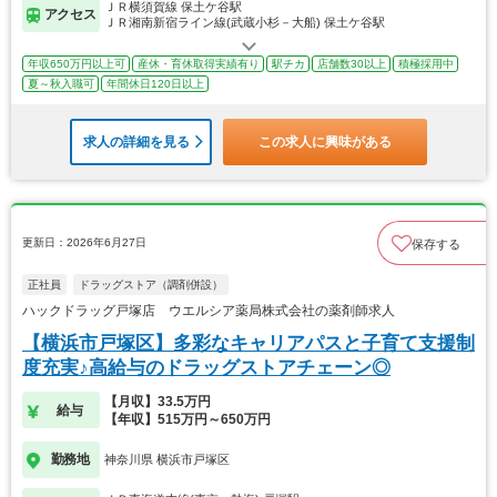
ＪＲ横須賀線 保土ケ谷駅
アクセス
ＪＲ湘南新宿ライン線(武蔵小杉－大船) 保土ケ谷駅
年収650万円以上可
産休・育休取得実績有り
駅チカ
店舗数30以上
積極採用中
夏～秋入職可
年間休日120日以上
求人の詳細を見る
この求人に興味がある
更新日：2026年6月27日
保存する
正社員
ドラッグストア（調剤併設）
ハックドラッグ戸塚店 ウエルシア薬局株式会社の薬剤師求人
【横浜市戸塚区】多彩なキャリアパスと子育て支援制
度充実♪高給与のドラッグストアチェーン◎
【月収】33.5万円
給与
【年収】515万円～650万円
勤務地
神奈川県 横浜市戸塚区