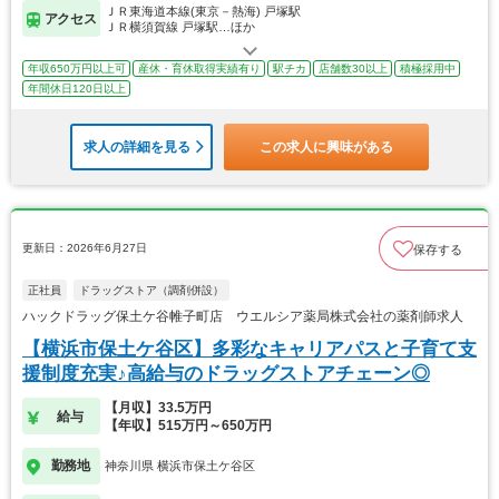
ＪＲ東海道本線(東京－熱海) 戸塚駅
アクセス
ＪＲ横須賀線 戸塚駅…ほか
年収650万円以上可
産休・育休取得実績有り
駅チカ
店舗数30以上
積極採用中
年間休日120日以上
求人の詳細を見る
この求人に興味がある
更新日：2026年6月27日
保存する
正社員
ドラッグストア（調剤併設）
ハックドラッグ保土ケ谷帷子町店 ウエルシア薬局株式会社の薬剤師求人
【横浜市保土ケ谷区】多彩なキャリアパスと子育て支
援制度充実♪高給与のドラッグストアチェーン◎
【月収】33.5万円
給与
【年収】515万円～650万円
勤務地
神奈川県 横浜市保土ケ谷区