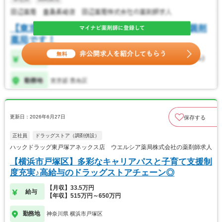
更新日：2026年6月27日
保存する
正社員
ドラッグストア（調剤併設）
ハックドラッグ東戸塚アネックス店 ウエルシア薬局株式会社の薬剤師求人
【横浜市戸塚区】多彩なキャリアパスと子育て支援制
度充実♪高給与のドラッグストアチェーン◎
【月収】33.5万円
給与
【年収】515万円～650万円
勤務地
神奈川県 横浜市戸塚区