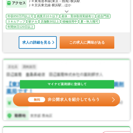
ＪＲ東海道本線(東京－熱海) 横浜駅
アクセス
ＪＲ京浜東北線 横浜駅…ほか
年収650万円以上可
残業月10ｈ以下
産休・育休取得実績有り
総合門前
スキルアップ
駅チカ
店舗数30以上
積極採用中
夏～秋入職可
年間休日120日以上
求人の詳細を見る
この求人に興味がある