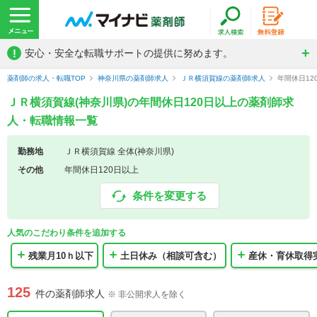
!
安心・安全な転職サポートの提供に努めます。
薬剤師の求人・転職TOP
神奈川県の薬剤師求人
ＪＲ横須賀線の薬剤師求人
年間休日1
ＪＲ横須賀線(神奈川県)の年間休日120日以上の薬剤師求
人・転職情報一覧
勤務地
ＪＲ横須賀線 全体(神奈川県)
その他
年間休日120日以上
条件を変更する
人気のこだわり条件を追加する
残業月10ｈ以下
土日休み（相談可含む）
産休・育休取得
125
件の薬剤師求人
※ 非公開求人を除く