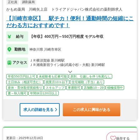
正社員
調剤薬局
かもめ薬局 川崎矢上店 トライアドジャパン株式会社の薬剤師求人
【川崎市幸区】 駅チカ！便利！通勤時間の短縮にこ
だわる方におすすめです！
給与
【年収】400万円～550万円程度 モデル年収
勤務地
神奈川県 川崎市幸区
ＪＲ横須賀線 新川崎駅
アクセス
ＪＲ湘南新宿ライン線(武蔵小杉－大船) 新川崎駅
年収550万円以上可
未経験者も応募可能
原則、引越しを伴う転勤なし
土日休み（相談可含む）
残業月10ｈ以下
住宅補助（手当）あり
産休・育休取得実績有り
スキルアップ
車通勤可
店舗数10～29
積極採用中
夏～秋入職可
年間休日120日以上
求人の詳細を見る
この求人に興味がある
更新日：2025年12月18日
保存する