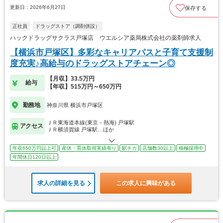
更新日：2026年6月27日
保存する
正社員
ドラッグストア（調剤併設）
ハックドラッグサクラス戸塚店 ウエルシア薬局株式会社の薬剤師求人
【横浜市戸塚区】多彩なキャリアパスと子育て支援制
度充実♪高給与のドラッグストアチェーン◎
【月収】33.5万円
給与
【年収】515万円～650万円
勤務地
神奈川県 横浜市戸塚区
ＪＲ東海道本線(東京－熱海) 戸塚駅
アクセス
ＪＲ横須賀線 戸塚駅…ほか
年収650万円以上可
産休・育休取得実績有り
駅チカ
店舗数30以上
積極採用中
年間休日120日以上
求人の詳細を見る
この求人に興味がある