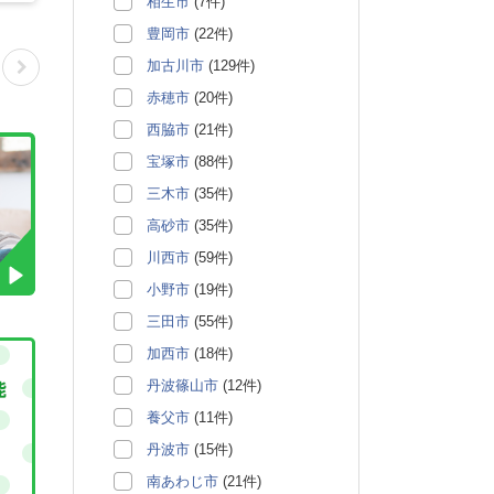
相生市
(7件)
豊岡市
(22件)
加古川市
(129件)
赤穂市
(20件)
西脇市
(21件)
宝塚市
(88件)
三木市
(35件)
高砂市
(35件)
川西市
(59件)
小野市
(19件)
三田市
(55件)
加西市
(18件)
丹波篠山市
(12件)
養父市
(11件)
丹波市
(15件)
南あわじ市
(21件)