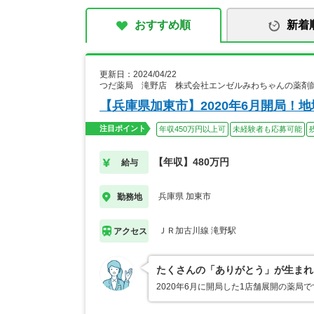
おすすめ順
新着
更新日：2024/04/22
つだ薬局 滝野店 株式会社エンゼルみわちゃんの薬剤
【兵庫県加東市】2020年6月開局！
注目ポイント
年収450万円以上可
未経験者も応募可能
【年収】480万円
給与
兵庫県 加東市
勤務地
ＪＲ加古川線 滝野駅
アクセス
たくさんの「ありがとう」が生まれ
2020年6月に開局した1店舗展開の薬局