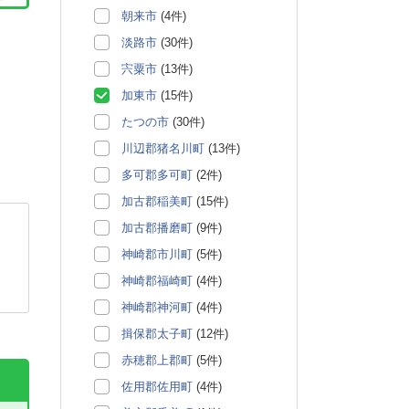
朝来市
(4件)
淡路市
(30件)
宍粟市
(13件)
加東市
(15件)
たつの市
(30件)
川辺郡猪名川町
(13件)
多可郡多可町
(2件)
加古郡稲美町
(15件)
加古郡播磨町
(9件)
神崎郡市川町
(5件)
神崎郡福崎町
(4件)
神崎郡神河町
(4件)
揖保郡太子町
(12件)
赤穂郡上郡町
(5件)
佐用郡佐用町
(4件)