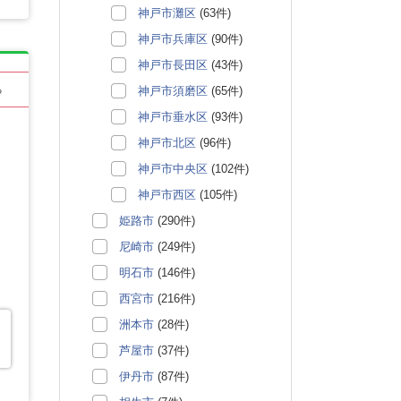
神戸市灘区
(63件)
神戸市兵庫区
(90件)
神戸市長田区
(43件)
神戸市須磨区
(65件)
る
神戸市垂水区
(93件)
神戸市北区
(96件)
神戸市中央区
(102件)
神戸市西区
(105件)
姫路市
(290件)
尼崎市
(249件)
明石市
(146件)
西宮市
(216件)
洲本市
(28件)
芦屋市
(37件)
伊丹市
(87件)