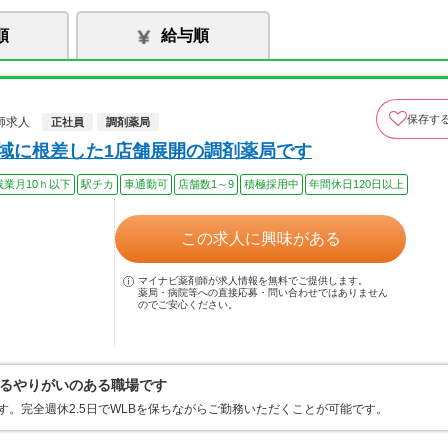
順
給与順
保存す
師求人
正社員
調剤薬局
地域に根差した1店舗展開の調剤薬局です
残業月10ｈ以下
駅チカ
車通勤可
店舗数1～9
積極採用中
年間休日120日以上
この求人に興味がある
マイナビ薬剤師が求人情報を無料でご提供します。
薬局・病院等への直接応募・問い合わせではありません
のでご安心ください。
るやりがいのある職場です
です。完全週休2.5日でWLBを保ちながらご勤務いただくことが可能です。