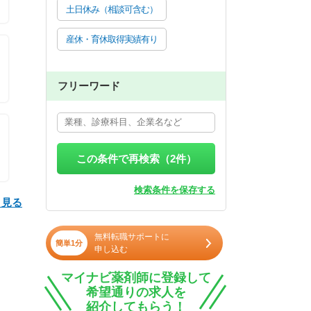
土日休み（相談可含む）
産休・育休取得実績有り
フリーワード
この条件で再検索（
2
件）
検索条件を保存する
と見る
無料転職サポートに
簡単1分
申し込む
マイナビ薬剤師に登録して
希望通りの求人を
紹介してもらう！