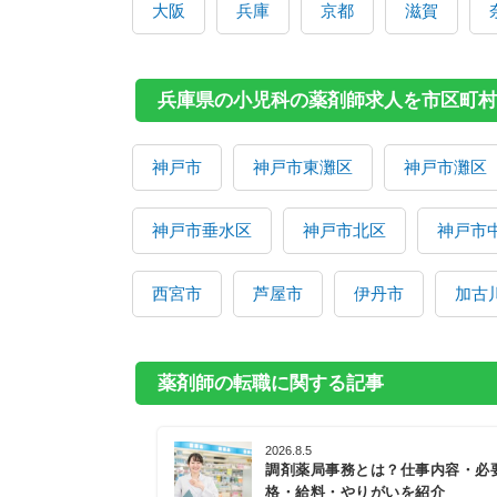
大阪
兵庫
京都
滋賀
兵庫県の小児科の薬剤師求人を市区町村
神戸市
神戸市東灘区
神戸市灘区
神戸市垂水区
神戸市北区
神戸市
西宮市
芦屋市
伊丹市
加古
薬剤師の転職に関する記事
2026.8.5
調剤薬局事務とは？仕事内容・必
格・給料・やりがいを紹介