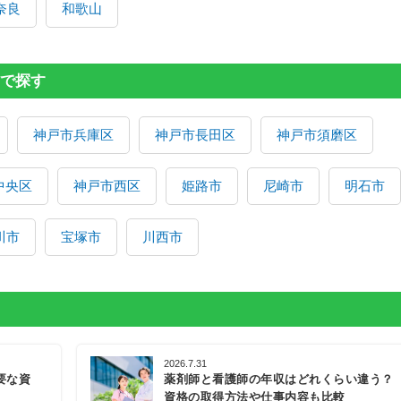
奈良
和歌山
で探す
神戸市兵庫区
神戸市長田区
神戸市須磨区
中央区
神戸市西区
姫路市
尼崎市
明石市
川市
宝塚市
川西市
2026.7.31
要な資
薬剤師と看護師の年収はどれくらい違う？
資格の取得方法や仕事内容も比較