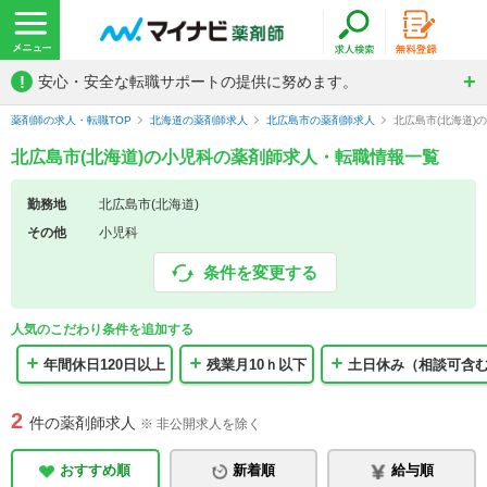
!
安心・安全な転職サポートの提供に努めます。
薬剤師の求人・転職TOP
北海道の薬剤師求人
北広島市の薬剤師求人
北広島市(北海道)
北広島市(北海道)の小児科の薬剤師求人・転職情報一覧
勤務地
北広島市(北海道)
その他
小児科
条件を変更する
人気のこだわり条件を追加する
年間休日120日以上
残業月10ｈ以下
土日休み（相談可含
2
件の薬剤師求人
※ 非公開求人を除く
おすすめ順
新着順
給与順