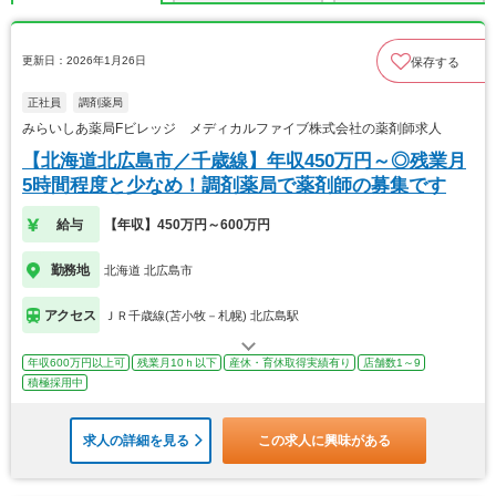
更新日：2026年1月26日
保存する
正社員
調剤薬局
みらいしあ薬局Fビレッジ メディカルファイブ株式会社の薬剤師求人
【北海道北広島市／千歳線】年収450万円～◎残業月
5時間程度と少なめ！調剤薬局で薬剤師の募集です
給与
【年収】450万円～600万円
勤務地
北海道 北広島市
アクセス
ＪＲ千歳線(苫小牧－札幌) 北広島駅
年収600万円以上可
残業月10ｈ以下
産休・育休取得実績有り
店舗数1～9
積極採用中
求人の詳細を見る
この求人に興味がある