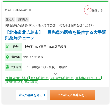
更新日：2025年4月11日
保存する
正社員
調剤薬局
調剤薬局の薬剤師求人（法人名非公開 ※詳細はお問合せください）
【北海道北広島市】 最先端の医療を提供する大手調
剤薬局チェーン
給与
【年収】475万円～538万円程度
勤務地
北海道 北広島市
アクセス
ＪＲ千歳線(苫小牧－札幌) 上野幌駅
年収500万円以上可
新卒も応募可能
未経験者も応募可能
住宅補助（手当）あり
店舗数10～29
積極採用中
求人の詳細を見る
この求人に興味がある