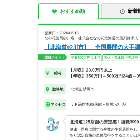
おすすめ順
新着
更新日：2026/06/18
なの花薬局砂川店 株式会社なの花北海道の薬剤師求人
【北海道砂川市】 全国展開の大手調
注目ポイント
年収500万円以上可
産休・育休取得実績有
【月収】23.0万円以上
給与
【年収】350万円～500万円24歳～3
北海道 砂川市
勤務地
ＪＲ函館本線(函館－旭川) 砂川駅
アクセス
北海道125店舗の安定感！復職率9
健康・医療に関する複数の事業展開をし、
あり認定資格の単位取得をすることが出来