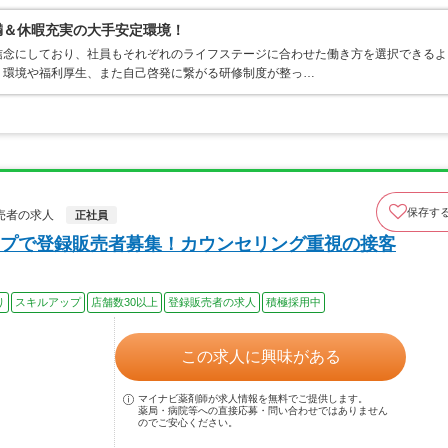
満＆休暇充実の大手安定環境！
信念にしており、社員もそれぞれのライフステージに合わせた働き方を選択できるよ
く環境や福利厚生、また自己啓発に繋がる研修制度が整っ…
保存す
売者の求人
正社員
プで登録販売者募集！カウンセリング重視の接客
り
スキルアップ
店舗数30以上
登録販売者の求人
積極採用中
この求人に興味がある
マイナビ薬剤師が求人情報を無料でご提供します。
薬局・病院等への直接応募・問い合わせではありません
のでご安心ください。