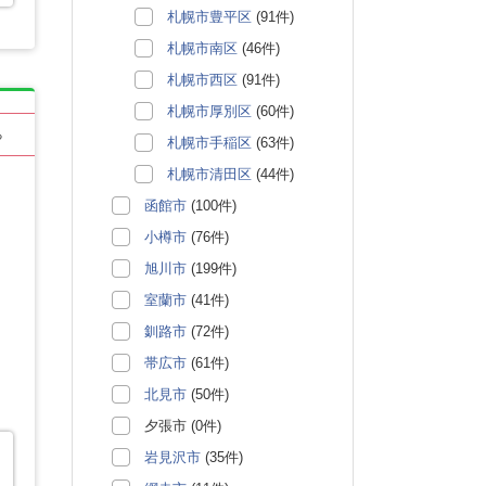
札幌市豊平区
(91件)
札幌市南区
(46件)
札幌市西区
(91件)
札幌市厚別区
(60件)
る
札幌市手稲区
(63件)
札幌市清田区
(44件)
函館市
(100件)
小樽市
(76件)
旭川市
(199件)
室蘭市
(41件)
釧路市
(72件)
帯広市
(61件)
北見市
(50件)
夕張市 (0件)
岩見沢市
(35件)