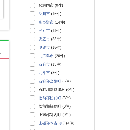
歌志内市 (0件)
深川市
(15件)
富良野市
(14件)
登別市
(19件)
恵庭市
(33件)
伊達市
(15件)
る
北広島市
(20件)
石狩市
(15件)
北斗市
(8件)
石狩郡当別町
(5件)
石狩郡新篠津村 (0件)
松前郡松前町
(3件)
松前郡福島町 (0件)
上磯郡知内町 (0件)
上磯郡木古内町
(4件)