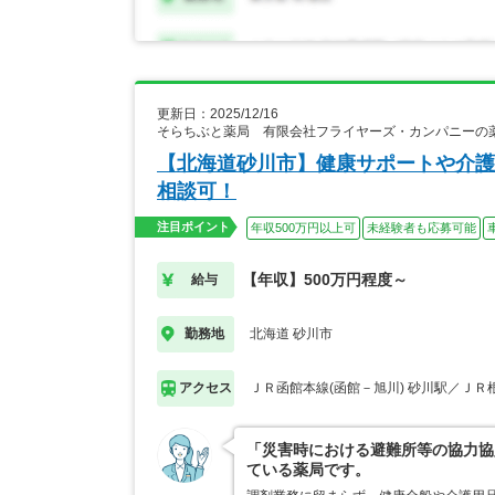
更新日：2025/12/16
そらちぶと薬局 有限会社フライヤーズ・カンパニーの
【北海道砂川市】健康サポートや介護
相談可！
注目ポイント
年収500万円以上可
未経験者も応募可能
【年収】500万円程度～
給与
北海道 砂川市
勤務地
ＪＲ函館本線(函館－旭川) 砂川駅／ＪＲ
アクセス
「災害時における避難所等の協力協
ている薬局です。