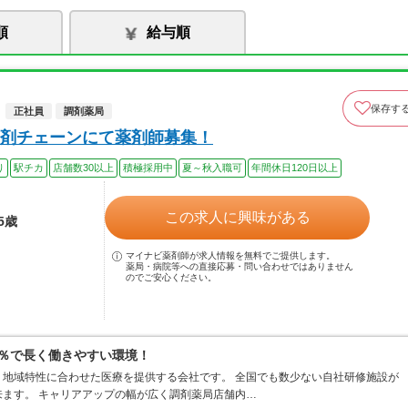
順
給与順
保存す
正社員
調剤薬局
剤チェーンにて薬剤師募集！
り
駅チカ
店舗数30以上
積極採用中
夏～秋入職可
年間休日120日以上
この求人に興味がある
5歳
マイナビ薬剤師が求人情報を無料でご提供します。
薬局・病院等への直接応募・問い合わせではありません
のでご安心ください。
0％で長く働きやすい環境！
地域特性に合わせた医療を提供する会社です。 全国でも数少ない自社研修施設が
ます。 キャリアアップの幅が広く調剤薬局店舗内…