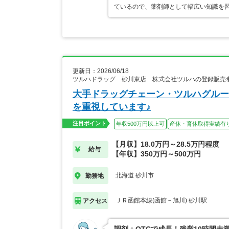
ているので、薬剤師として幅広い知識を
更新日：2026/06/18
ツルハドラッグ 砂川東店 株式会社ツルハの登録販売
大手ドラッグチェーン・ツルハグルー
を重視しています♪
注目ポイント
年収500万円以上可
産休・育休取得実績有
【月収】18.0万円～28.5万円程度
給与
【年収】350万円～500万円
北海道 砂川市
勤務地
ＪＲ函館本線(函館－旭川) 砂川駅
アクセス