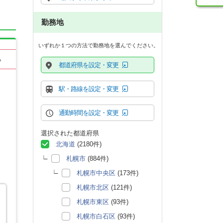
勤務地
いずれか１つの方法で勤務地を選んでください。
る
都道府県を設定・変更
駅・路線を設定・変更
通勤時間を設定・変更
選択された都道府県
北海道
(2180件)
札幌市
(884件)
札幌市中央区
(173件)
札幌市北区
(121件)
札幌市東区
(93件)
札幌市白石区
(93件)