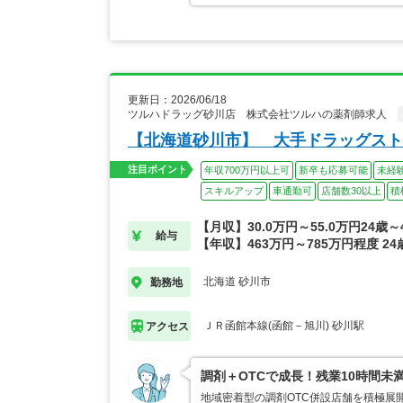
更新日：2026/06/18
ツルハドラッグ砂川店 株式会社ツルハの薬剤師求人
【北海道砂川市】 大手ドラッグスト
注目ポイント
年収700万円以上可
新卒も応募可能
未経
スキルアップ
車通勤可
店舗数30以上
積
【月収】30.0万円～55.0万円24歳
給与
【年収】463万円～785万円程度 2
北海道 砂川市
勤務地
ＪＲ函館本線(函館－旭川) 砂川駅
アクセス
調剤＋OTCで成長！残業10時間未
地域密着型の調剤OTC併設店舗を積極展