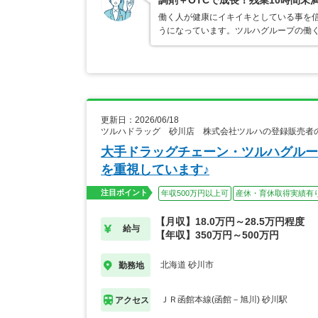
調剤＋OTCで成長！残業10時間未
働く人が健康にイキイキとしている事を
うになっています。ツルハグループの働
更新日：2026/06/18
ツルハドラッグ 砂川店 株式会社ツルハの登録販売者
大手ドラッグチェーン・ツルハグルー
を重視しています♪
注目ポイント
年収500万円以上可
産休・育休取得実績有
【月収】18.0万円～28.5万円程度
給与
【年収】350万円～500万円
北海道 砂川市
勤務地
ＪＲ函館本線(函館－旭川) 砂川駅
アクセス