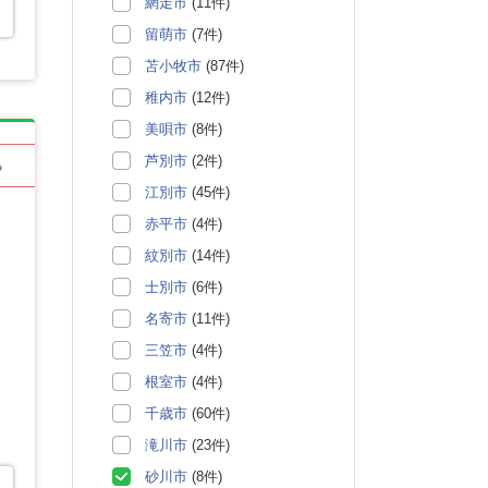
網走市
(11件)
留萌市
(7件)
苫小牧市
(87件)
稚内市
(12件)
美唄市
(8件)
芦別市
(2件)
る
江別市
(45件)
赤平市
(4件)
紋別市
(14件)
士別市
(6件)
名寄市
(11件)
三笠市
(4件)
根室市
(4件)
千歳市
(60件)
滝川市
(23件)
砂川市
(8件)