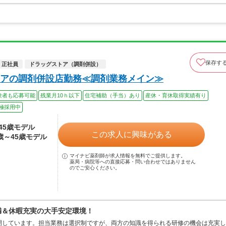
保存す
正社員
ドラッグストア（調剤併設）
アの調剤併設店勤務≪調剤業務メイン≫
験者も応募可能
残業月10ｈ以下
住宅補助（手当）あり
産休・育休取得実績有り
極採用中
～45歳モデル
この求人に興味がある
4歳～45歳モデル
マイナビ薬剤師が求人情報を無料でご提供します。
薬局・病院等への直接応募・問い合わせではありません
のでご安心ください。
満＆休暇充実の大手安定環境！
開しています。担当業務は選択制ですが、両方の知識を得られる研修の機会は充実し