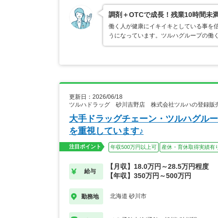
調剤＋OTCで成長！残業10時間未
働く人が健康にイキイキとしている事を
うになっています。ツルハグループの働
更新日：2026/06/18
ツルハドラッグ 砂川吉野店 株式会社ツルハの登録販
大手ドラッグチェーン・ツルハグルー
を重視しています♪
注目ポイント
年収500万円以上可
産休・育休取得実績有
【月収】18.0万円～28.5万円程度
給与
【年収】350万円～500万円
北海道 砂川市
勤務地