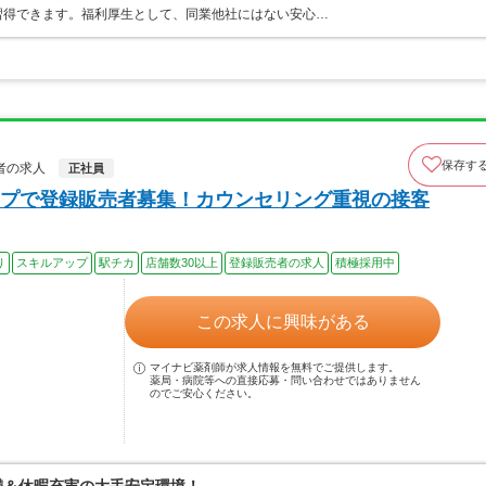
習得できます。福利厚生として、同業他社にはない安心…
保存す
者の求人
正社員
プで登録販売者募集！カウンセリング重視の接客
り
スキルアップ
駅チカ
店舗数30以上
登録販売者の求人
積極採用中
この求人に興味がある
マイナビ薬剤師が求人情報を無料でご提供します。
薬局・病院等への直接応募・問い合わせではありません
のでご安心ください。