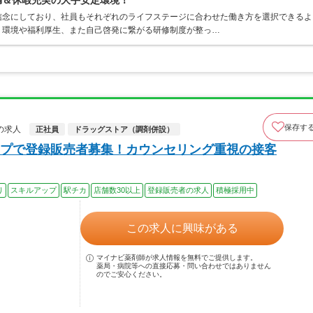
満＆休暇充実の大手安定環境！
信念にしており、社員もそれぞれのライフステージに合わせた働き方を選択できるよ
く環境や福利厚生、また自己啓発に繋がる研修制度が整っ…
保存す
の求人
正社員
ドラッグストア（調剤併設）
プで登録販売者募集！カウンセリング重視の接客
り
スキルアップ
駅チカ
店舗数30以上
登録販売者の求人
積極採用中
この求人に興味がある
マイナビ薬剤師が求人情報を無料でご提供します。
薬局・病院等への直接応募・問い合わせではありません
のでご安心ください。