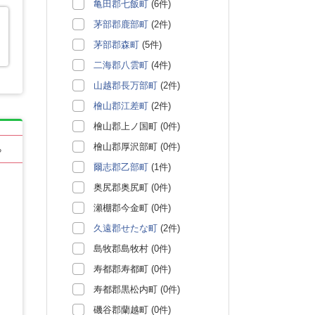
亀田郡七飯町
(6件)
茅部郡鹿部町
(2件)
茅部郡森町
(5件)
二海郡八雲町
(4件)
山越郡長万部町
(2件)
檜山郡江差町
(2件)
檜山郡上ノ国町 (0件)
檜山郡厚沢部町 (0件)
る
爾志郡乙部町
(1件)
奥尻郡奥尻町 (0件)
瀬棚郡今金町 (0件)
久遠郡せたな町
(2件)
島牧郡島牧村 (0件)
寿都郡寿都町 (0件)
寿都郡黒松内町 (0件)
磯谷郡蘭越町 (0件)