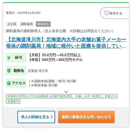
更新日：2025年11月18日
保存する
正社員
調剤薬局
募集停止
調剤薬局の薬剤師求人（法人名非公開 ※詳細はお問合せください）
【北海道滝川市】北海道内大手の老舗お菓子メーカー
母体の調剤薬局！地域に根付いた医療を提供していま
す。
【月収】35.0万円～45.0万円以上
給与
【年収】500万円～800万円モデル
勤務地
北海道 滝川市
ＪＲ函館本線(函館－旭川) 滝川駅
アクセス
ＪＲ根室本線 滝川駅
年収800万円以上可
未経験者も応募可能
原則、引越しを伴う転勤なし
駅チカ
車通勤可
求人の詳細を見る
最新の募集状況を問い合わせる