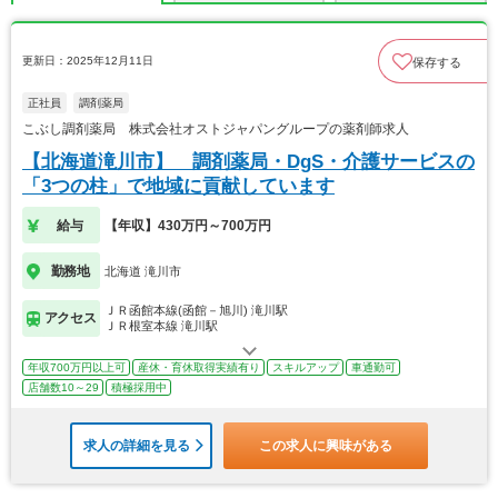
更新日：2025年12月11日
保存する
正社員
調剤薬局
こぶし調剤薬局 株式会社オストジャパングループの薬剤師求人
【北海道滝川市】 調剤薬局・DgS・介護サービスの
「3つの柱」で地域に貢献しています
給与
【年収】430万円～700万円
勤務地
北海道 滝川市
ＪＲ函館本線(函館－旭川) 滝川駅
アクセス
ＪＲ根室本線 滝川駅
年収700万円以上可
産休・育休取得実績有り
スキルアップ
車通勤可
店舗数10～29
積極採用中
求人の詳細を見る
この求人に興味がある