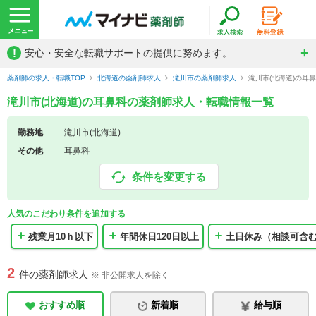
!
安心・安全な転職サポートの提供に努めます。
薬剤師の求人・転職TOP
北海道の薬剤師求人
滝川市の薬剤師求人
滝川市(北海道)の耳
滝川市(北海道)の耳鼻科の薬剤師求人・転職情報一覧
勤務地
滝川市(北海道)
その他
耳鼻科
条件を変更する
人気のこだわり条件を追加する
残業月10ｈ以下
年間休日120日以上
土日休み（相談可含
2
件の薬剤師求人
※ 非公開求人を除く
おすすめ順
新着順
給与順