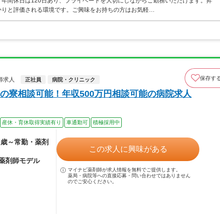
年間休日は120日あり、プライベートを大切にしながらご勤務いただけます。昇
かりと評価される環境です。ご興味をお持ちの方はお気軽…
保存す
師求人
正社員
病院・クリニック
の寮相談可能！年収500万円相談可能の病院求人
産休・育休取得実績有り
車通勤可
積極採用中
30歳～常勤・薬剤
この求人に興味がある
・薬剤師モデル
マイナビ薬剤師が求人情報を無料でご提供します。
薬局・病院等への直接応募・問い合わせではありません
のでご安心ください。