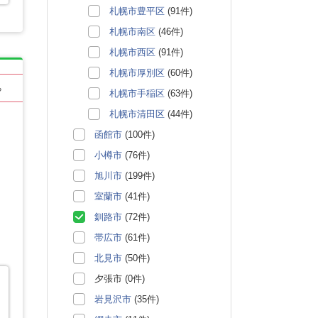
札幌市豊平区
(91件)
札幌市南区
(46件)
札幌市西区
(91件)
札幌市厚別区
(60件)
る
札幌市手稲区
(63件)
札幌市清田区
(44件)
函館市
(100件)
小樽市
(76件)
旭川市
(199件)
室蘭市
(41件)
釧路市
(72件)
帯広市
(61件)
北見市
(50件)
夕張市 (0件)
岩見沢市
(35件)