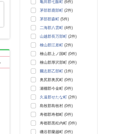
亀田郡七飯町
(6件)
茅部郡鹿部町
(2件)
茅部郡森町
(5件)
二海郡八雲町
(4件)
山越郡長万部町
(2件)
檜山郡江差町
(2件)
檜山郡上ノ国町 (0件)
檜山郡厚沢部町 (0件)
る
爾志郡乙部町
(1件)
奥尻郡奥尻町 (0件)
瀬棚郡今金町 (0件)
久遠郡せたな町
(2件)
島牧郡島牧村 (0件)
寿都郡寿都町 (0件)
寿都郡黒松内町 (0件)
磯谷郡蘭越町 (0件)