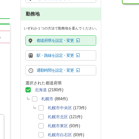
勤務地
いずれか１つの方法で勤務地を選んでください。
る
都道府県を設定・変更
駅・路線を設定・変更
通勤時間を設定・変更
選択された都道府県
北海道
(2180件)
札幌市
(884件)
札幌市中央区
(173件)
札幌市北区
(121件)
札幌市東区
(93件)
札幌市白石区
(93件)