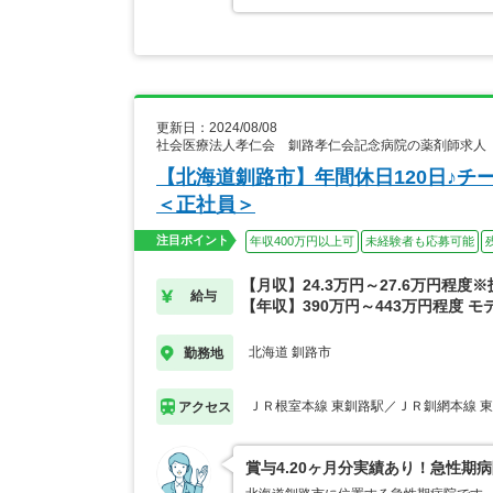
更新日：2024/08/08
社会医療法人孝仁会 釧路孝仁会記念病院の薬剤師求人
【北海道釧路市】年間休日120日♪
＜正社員＞
注目ポイント
年収400万円以上可
未経験者も応募可能
【月収】24.3万円～27.6万円程度
給与
【年収】390万円～443万円程度 モ
北海道 釧路市
勤務地
ＪＲ根室本線 東釧路駅／ＪＲ釧網本線 
アクセス
賞与4.20ヶ月分実績あり！急性期