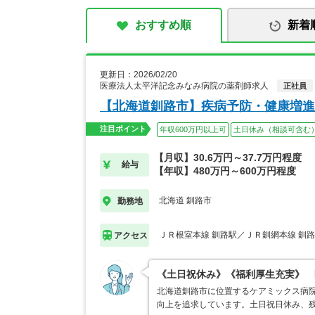
おすすめ順
新着
更新日：2026/02/20
医療法人太平洋記念みなみ病院の薬剤師求人
正社員
【北海道釧路市】疾病予防・健康増進
注目ポイント
年収600万円以上可
土日休み（相談可含む
【月収】30.6万円～37.7万円程度
給与
【年収】480万円～600万円程度
北海道 釧路市
勤務地
ＪＲ根室本線 釧路駅／ＪＲ釧網本線 釧
アクセス
《土日祝休み》《福利厚生充実》 
北海道釧路市に位置するケアミックス病
向上を追求しています。土日祝日休み、