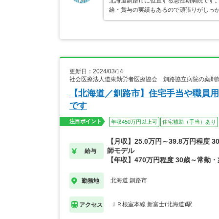
北海道釧路市に位置する急性期病院です。
給・賞与の実績もあるので頑張りがしっ
更新日：2024/03/14
社会医療法人道東勤労者医療協会 釧路協立病院の薬剤
【北海道／釧路市】住宅手当や職員用
です
注目ポイント
年収450万円以上可
住宅補助（手当）あり
【月収】25.0万円～39.8万円程度 
師モデル
給与
【年収】470万円程度 30歳～常勤
北海道 釧路市
勤務地
ＪＲ根室本線 新富士(北海道)駅
アクセス