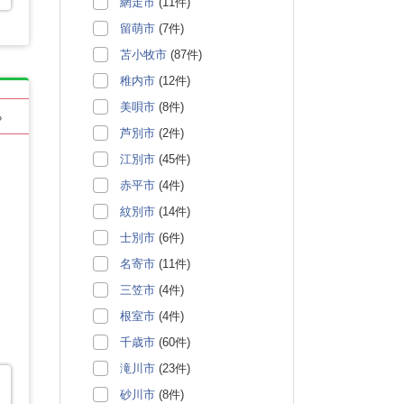
網走市
(11件)
留萌市
(7件)
苫小牧市
(87件)
稚内市
(12件)
美唄市
(8件)
る
芦別市
(2件)
江別市
(45件)
赤平市
(4件)
紋別市
(14件)
士別市
(6件)
名寄市
(11件)
三笠市
(4件)
根室市
(4件)
千歳市
(60件)
滝川市
(23件)
砂川市
(8件)