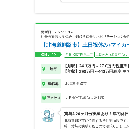
更新日：2025/01/14
社会医療法人孝仁会 釧路孝仁会リハビリテーション病
【北海道釧路市】土日祝休み♪マイカ
注目ポイント
年収400万円以上可
土日休み（相談可含む
【月収】24.3万円～27.6万円程度
給与
【年収】390万円～443万円程度 モ
北海道 釧路市
勤務地
ＪＲ根室本線 新大楽毛駅
アクセス
賞与4.20ヶ月分実績あり！年間休
北海道釧路市に位置する急性期病院です。
給・賞与の実績もあるので頑張りがしっ