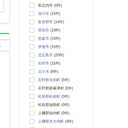
歌志内市 (0件)
深川市
(15件)
富良野市
(14件)
登別市
(19件)
恵庭市
(33件)
る
伊達市
(15件)
北広島市
(20件)
石狩市
(15件)
北斗市
(8件)
石狩郡当別町
(5件)
石狩郡新篠津村 (0件)
松前郡松前町
(3件)
松前郡福島町 (0件)
上磯郡知内町 (0件)
上磯郡木古内町
(4件)