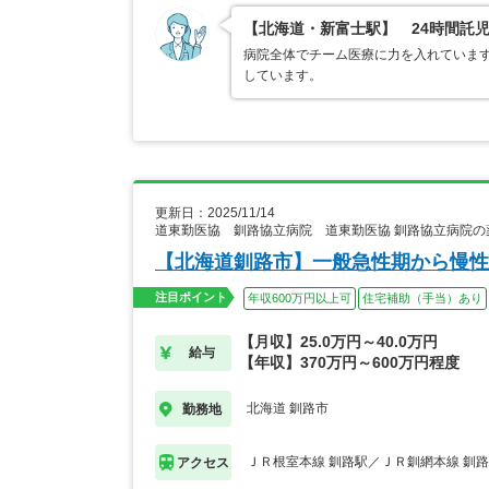
【北海道・新富士駅】 24時間託
病院全体でチーム医療に力を入れていま
しています。
更新日：2025/11/14
道東勤医協 釧路協立病院 道東勤医協 釧路協立病院の
【北海道釧路市】一般急性期から慢性
注目ポイント
年収600万円以上可
住宅補助（手当）あり
【月収】25.0万円～40.0万円
給与
【年収】370万円～600万円程度
北海道 釧路市
勤務地
ＪＲ根室本線 釧路駅／ＪＲ釧網本線 釧
アクセス