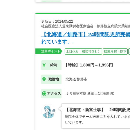
更新日：2024/05/22
社会医療法人道東勤労者医療協会 釧路協立病院の薬剤
【北海道／釧路市】24時間託児所完
れています。
注目ポイント
土日休み（相談可含む）
残業月10ｈ以下
【時給】1,800円～1,996円
給与
北海道 釧路市
勤務地
ＪＲ根室本線 新富士(北海道)駅
アクセス
【北海道・新富士駅】 24時間託
病院全体でチーム医療に力を入れていま
しています。