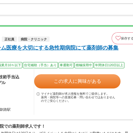
保存す
正社員
病院・クリニック
チーム医療を大切にする急性期病院にて薬剤師の募集
残業月10ｈ以下
住宅補助（手当）あり
車通勤可
積極採用中
年間休日120日以上
※技術手当込
この求人に興味がある
デル
マイナビ薬剤師が求人情報を無料でご提供します。
薬局・病院等への直接応募・問い合わせではありません
のでご安心ください。
東釧路駅
病院での薬剤師求人です！