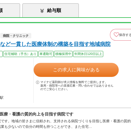
順
給与順
保存す
病院・クリニック
など一貫した医療体制の構築を目指す地域病院
）
住宅補助（手当）あり
車通勤可
積極採用中
年間休日120日以上
この求人に興味がある
マイナビ薬剤師が求人情報を無料でご提供します。
薬局・病院等への直接応募・問い合わせではありません
のでご安心ください。
路駅
医療・看護の質的向上を目指す病院です
院です。地域の皆さまに信頼され、支持される病院づくりを目指し医療・看護の質的
残業も少ないので自分の時間も持つことができ、また住宅…