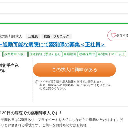
保存す
院の薬剤師求人
正社員
病院・クリニック
ー通勤可能な病院にて薬剤師の募集＜正社員＞
）
残業月10ｈ以下
住宅補助（手当）あり
車通勤可
積極採用中
年間休日120日以上
※技術手当込
この求人に興味がある
デル
マイナビ薬剤師が求人情報を無料でご提供します。
薬局・病院等への直接応募・問い合わせではありません
のでご安心ください。
日120日の病院での薬剤師求人です！
年間休日は120日あり、プライベートを大切にしながらご勤務いただけます。昇
かりと評価される環境です。ご興味をお持ちの方はお気軽…