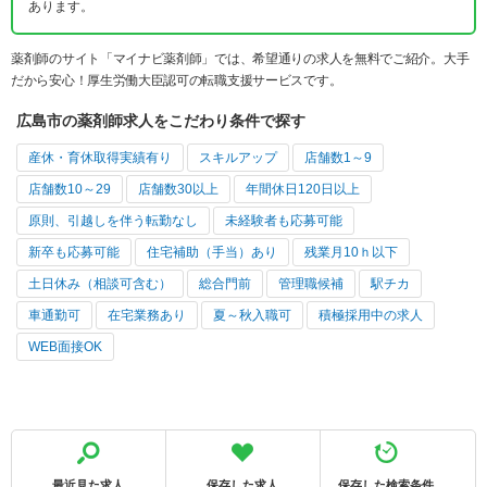
あります。
薬剤師のサイト「マイナビ薬剤師」では、希望通りの求人を無料でご紹介。大手
だから安心！厚生労働大臣認可の転職支援サービスです。
広島市の薬剤師求人をこだわり条件で探す
産休・育休取得実績有り
スキルアップ
店舗数1～9
店舗数10～29
店舗数30以上
年間休日120日以上
原則、引越しを伴う転勤なし
未経験者も応募可能
新卒も応募可能
住宅補助（手当）あり
残業月10ｈ以下
土日休み（相談可含む）
総合門前
管理職候補
駅チカ
車通勤可
在宅業務あり
夏～秋入職可
積極採用中の求人
WEB面接OK
最近見た求人
保存した求人
保存した検索条件