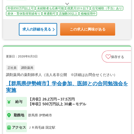
年収650万円以上可
未経験者も応募可能
残業月10ｈ以下
住宅補助（手当）あり
産休・育休取得実績有り
車通勤可
店舗数30以上
積極採用中
求人の詳細を見る
この求人に興味がある
更新日：2026年6月3日
保存する
正社員
調剤薬局
調剤薬局の薬剤師求人（法人名非公開 ※詳細はお問合せください）
【群馬県伊勢崎市】学会参加、医師との合同勉強会を
実施
【月収】26.2万円～37.5万円
給与
【年収】500万円以上 30歳～モデル
勤務地
群馬県 伊勢崎市
アクセス
ＪＲ両毛線 国定駅