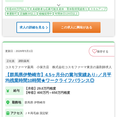
年収400万円以上可
未経験者も応募可能
産休・育休取得実績有り
スキルアップ
車通勤可
店舗数30以上
積極採用中
年間休日120日以上
求人の詳細を見る
この求人に興味がある
更新日：2026年5月1日
保存する
正社員
調剤薬局
コスモファーマ薬局 小保方店 株式会社コスモファーマ東京の薬剤師求人
【群馬県伊勢崎市】4.5ヶ月分の賞与実績あり♪／月平
均残業時間10時間★ワークライフバランス◎
【月収】29.0万円程度
給与
【年収】400万円～650万円程度
勤務地
群馬県 伊勢崎市
アクセス
ＪＲ両毛線 国定駅