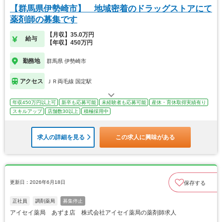
【群馬県伊勢崎市】 地域密着のドラッグストアにて
薬剤師の募集です
【月収】35.0万円
給与
【年収】450万円
勤務地
群馬県 伊勢崎市
アクセス
ＪＲ両毛線 国定駅
年収450万円以上可
新卒も応募可能
未経験者も応募可能
産休・育休取得実績有り
スキルアップ
店舗数30以上
積極採用中
求人の詳細を見る
この求人に興味がある
更新日：2026年6月18日
保存する
正社員
調剤薬局
募集停止
アイセイ薬局 あずま店 株式会社アイセイ薬局の薬剤師求人