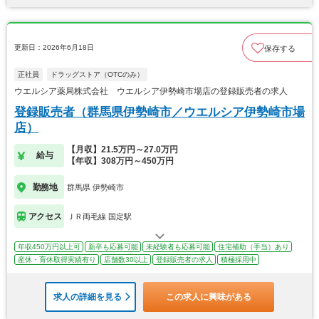
更新日：2026年6月18日
保存する
正社員
ドラッグストア（OTCのみ）
ウエルシア薬局株式会社 ウエルシア伊勢崎市場店の登録販売者の求人
登録販売者（群馬県伊勢崎市／ウエルシア伊勢崎市場
店）
【月収】21.5万円～27.0万円
給与
【年収】308万円～450万円
勤務地
群馬県 伊勢崎市
アクセス
ＪＲ両毛線 国定駅
年収450万円以上可
新卒も応募可能
未経験者も応募可能
住宅補助（手当）あり
産休・育休取得実績有り
店舗数30以上
登録販売者の求人
積極採用中
求人の詳細を見る
この求人に興味がある