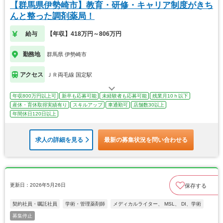
【群馬県伊勢崎市】教育・研修・キャリア制度がきち
んと整った調剤薬局！
給与
【年収】418万円～806万円
勤務地
群馬県 伊勢崎市
アクセス
ＪＲ両毛線 国定駅
年収800万円以上可
新卒も応募可能
未経験者も応募可能
残業月10ｈ以下
産休・育休取得実績有り
スキルアップ
車通勤可
店舗数30以上
年間休日120日以上
求人の詳細を見る
最新の募集状況を問い合わせる
更新日：2026年5月26日
保存する
契約社員・嘱託社員
学術・管理薬剤師
メディカルライター、 MSL、 DI、学術
募集停止