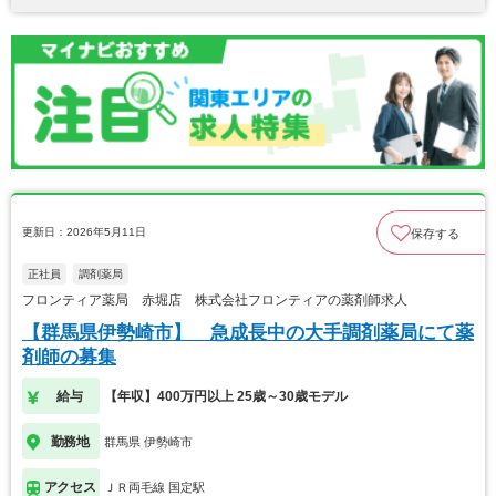
更新日：2026年5月11日
保存する
正社員
調剤薬局
フロンティア薬局 赤堀店 株式会社フロンティアの薬剤師求人
【群馬県伊勢崎市】 急成長中の大手調剤薬局にて薬
剤師の募集
給与
【年収】400万円以上 25歳～30歳モデル
勤務地
群馬県 伊勢崎市
アクセス
ＪＲ両毛線 国定駅