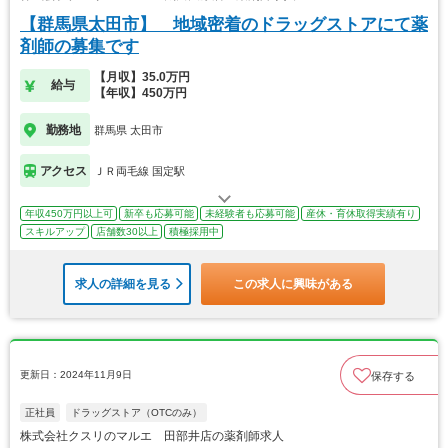
【群馬県太田市】 地域密着のドラッグストアにて薬
剤師の募集です
【月収】35.0万円
給与
【年収】450万円
勤務地
群馬県 太田市
アクセス
ＪＲ両毛線 国定駅
年収450万円以上可
新卒も応募可能
未経験者も応募可能
産休・育休取得実績有り
スキルアップ
店舗数30以上
積極採用中
求人の詳細を見る
この求人に興味がある
更新日：2024年11月9日
保存する
正社員
ドラッグストア（OTCのみ）
株式会社クスリのマルエ 田部井店の薬剤師求人