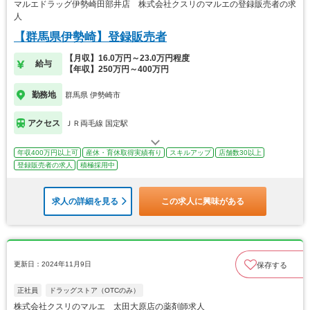
マルエドラッグ伊勢崎田部井店 株式会社クスリのマルエの登録販売者の求
人
【群馬県伊勢崎】登録販売者
【月収】16.0万円～23.0万円程度
給与
【年収】250万円～400万円
勤務地
群馬県 伊勢崎市
アクセス
ＪＲ両毛線 国定駅
年収400万円以上可
産休・育休取得実績有り
スキルアップ
店舗数30以上
登録販売者の求人
積極採用中
求人の詳細を見る
この求人に興味がある
更新日：2024年11月9日
保存する
正社員
ドラッグストア（OTCのみ）
株式会社クスリのマルエ 太田大原店の薬剤師求人