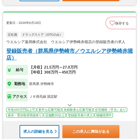
更新日：2026年6月18日
保存する
正社員
ドラッグストア（OTCのみ）
ウエルシア薬局株式会社 ウエルシア伊勢崎赤堀店の登録販売者の求人
登録販売者（群馬県伊勢崎市／ウエルシア伊勢崎赤堀
店）
【月収】21.5万円～27.0万円
給与
【年収】308万円～450万円
勤務地
群馬県 伊勢崎市
アクセス
ＪＲ両毛線 国定駅
年収450万円以上可
新卒も応募可能
未経験者も応募可能
住宅補助（手当）あり
産休・育休取得実績有り
店舗数30以上
登録販売者の求人
積極採用中
求人の詳細を見る
この求人に興味がある