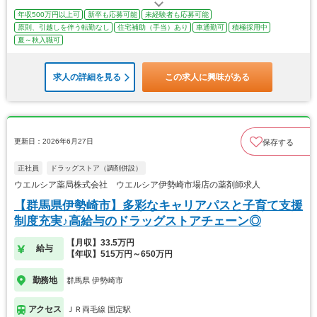
年収500万円以上可
新卒も応募可能
未経験者も応募可能
原則、引越しを伴う転勤なし
住宅補助（手当）あり
車通勤可
積極採用中
夏～秋入職可
求人の詳細を見る
この求人に興味がある
更新日：2026年6月27日
保存する
正社員
ドラッグストア（調剤併設）
ウエルシア薬局株式会社 ウエルシア伊勢崎市場店の薬剤師求人
【群馬県伊勢崎市】多彩なキャリアパスと子育て支援
制度充実♪高給与のドラッグストアチェーン◎
【月収】33.5万円
給与
【年収】515万円～650万円
勤務地
群馬県 伊勢崎市
アクセス
ＪＲ両毛線 国定駅