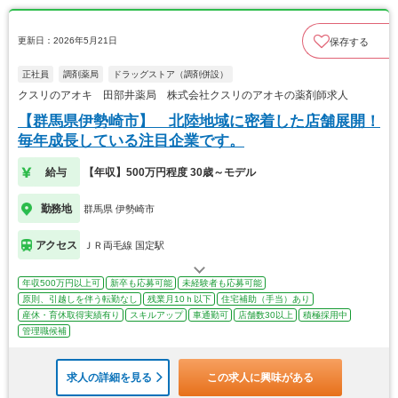
更新日：2026年5月21日
保存する
正社員
調剤薬局
ドラッグストア（調剤併設）
クスリのアオキ 田部井薬局 株式会社クスリのアオキの薬剤師求人
【群馬県伊勢崎市】 北陸地域に密着した店舗展開！
毎年成長している注目企業です。
給与
【年収】500万円程度 30歳～モデル
勤務地
群馬県 伊勢崎市
アクセス
ＪＲ両毛線 国定駅
年収500万円以上可
新卒も応募可能
未経験者も応募可能
原則、引越しを伴う転勤なし
残業月10ｈ以下
住宅補助（手当）あり
産休・育休取得実績有り
スキルアップ
車通勤可
店舗数30以上
積極採用中
管理職候補
求人の詳細を見る
この求人に興味がある