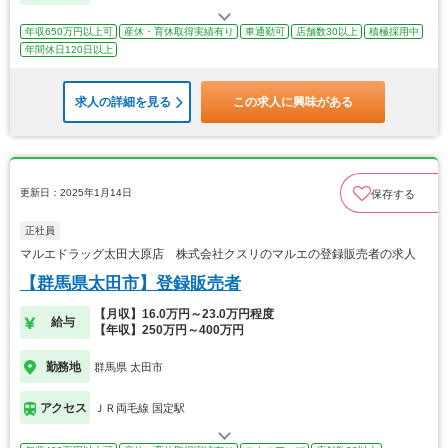
年収650万円以上可
産休・育休取得実績有り
車通勤可
店舗数30以上
積極採用中
年間休日120日以上
求人の詳細を見る
この求人に興味がある
更新日：2025年1月14日
保存する
正社員
マルエドラッグ太田大原店 株式会社クスリのマルエの登録販売者の求人
【群馬県太田市】登録販売者
【月収】16.0万円～23.0万円程度
給与
【年収】250万円～400万円
勤務地
群馬県 太田市
アクセス
ＪＲ両毛線 国定駅