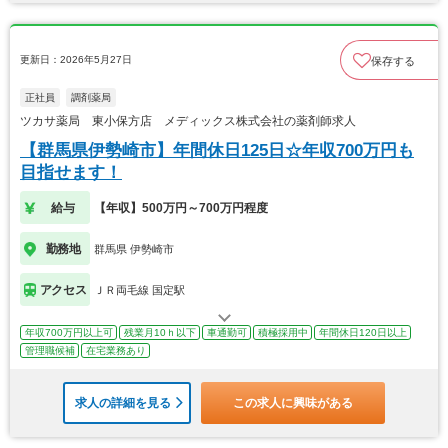
更新日：2026年5月27日
保存する
正社員
調剤薬局
ツカサ薬局 東小保方店 メディックス株式会社の薬剤師求人
【群馬県伊勢崎市】年間休日125日☆年収700万円も
目指せます！
給与
【年収】500万円～700万円程度
勤務地
群馬県 伊勢崎市
アクセス
ＪＲ両毛線 国定駅
年収700万円以上可
残業月10ｈ以下
車通勤可
積極採用中
年間休日120日以上
管理職候補
在宅業務あり
求人の詳細を見る
この求人に興味がある