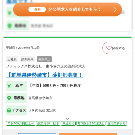
更新日：2026年5月13日
保存する
正社員
調剤薬局
募集停止
メディックス株式会社 東小保方店の薬剤師求人
【群馬県伊勢崎市】薬剤師募集！
給与
【年収】500万円～700万円程度
勤務地
群馬県 伊勢崎市
アクセス
ＪＲ両毛線 国定駅
年収700万円以上可
残業月10ｈ以下
車通勤可
年間休日120日以上
在宅業務あり