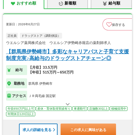
おすすめ順
新着順
給与順
更新日：2026年6月27日
保存する
正社員
ドラッグストア（調剤併設）
ウエルシア薬局株式会社 ウエルシア伊勢崎赤堀店の薬剤師求人
【群馬県伊勢崎市】多彩なキャリアパスと子育て支援
制度充実♪高給与のドラッグストアチェーン◎
【月収】33.5万円
給与
【年収】515万円～650万円
勤務地
群馬県 伊勢崎市
アクセス
ＪＲ両毛線 国定駅
年収650万円以上可
産休・育休取得実績有り
車通勤可
店舗数30以上
積極採用中
年間休日120日以上
求人の詳細を見る
この求人に興味がある