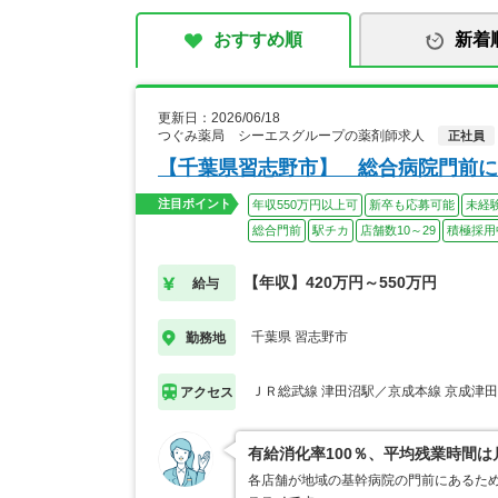
おすすめ順
新着
更新日：2026/06/18
つぐみ薬局 シーエスグループの薬剤師求人
正社員
【千葉県習志野市】 総合病院門前に
注目ポイント
年収550万円以上可
新卒も応募可能
未経
総合門前
駅チカ
店舗数10～29
積極採用
【年収】420万円～550万円
給与
千葉県 習志野市
勤務地
ＪＲ総武線 津田沼駅／京成本線 京成津
アクセス
有給消化率100％、平均残業時間
各店舗が地域の基幹病院の門前にあるた