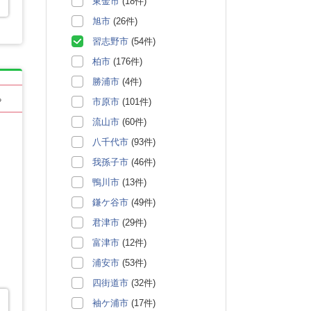
東金市
(18件)
旭市
(26件)
習志野市
(54件)
柏市
(176件)
勝浦市
(4件)
る
市原市
(101件)
流山市
(60件)
八千代市
(93件)
我孫子市
(46件)
鴨川市
(13件)
鎌ケ谷市
(49件)
君津市
(29件)
富津市
(12件)
浦安市
(53件)
四街道市
(32件)
袖ケ浦市
(17件)