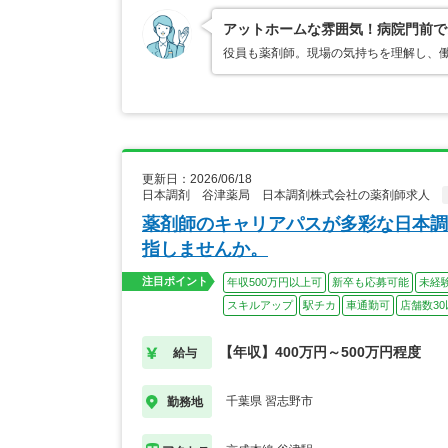
アットホームな雰囲気！病院門前で
役員も薬剤師。現場の気持ちを理解し、
更新日：2026/06/18
日本調剤 谷津薬局 日本調剤株式会社の薬剤師求人
薬剤師のキャリアパスが多彩な日本調
指しませんか。
注目ポイント
年収500万円以上可
新卒も応募可能
未経
スキルアップ
駅チカ
車通勤可
店舗数30
【年収】400万円～500万円程度
給与
千葉県 習志野市
勤務地