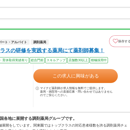
保存す
パート・アルバイト
調剤薬局
ラスの研修を実践する薬局にて薬剤師募集！
・育休取得実績有り
総合門前
スキルアップ
店舗数30以上
積極採用中
この求人に興味がある
マイナビ薬剤師が求人情報を無料でご提供します。
薬局・病院等への直接応募・問い合わせではありません
のでご安心ください。
国各地に展開する調剤薬局グループです。
店舗展開をしています。関東圏ではトップクラスの対応患者様数を誇る調剤薬局チェ