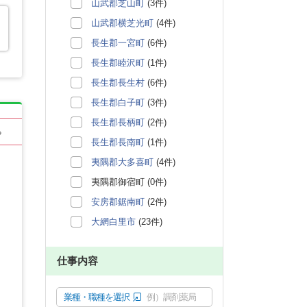
山武郡芝山町
(3件)
山武郡横芝光町
(4件)
長生郡一宮町
(6件)
長生郡睦沢町
(1件)
長生郡長生村
(6件)
長生郡白子町
(3件)
長生郡長柄町
(2件)
る
長生郡長南町
(1件)
夷隅郡大多喜町
(4件)
夷隅郡御宿町 (0件)
安房郡鋸南町
(2件)
大網白里市
(23件)
仕事内容
業種・職種を選択
例）調剤薬局