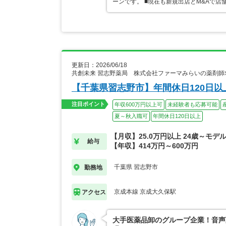
ーンです。 ■現在も新規出店とM&Aで
更新日：2026/06/18
共創未来 習志野薬局 株式会社ファーマみらいの薬剤師
【千葉県習志野市】年間休日120日
注目ポイント
年収600万円以上可
未経験者も応募可能
夏～秋入職可
年間休日120日以上
【月収】25.0万円以上 24歳～モデ
給与
【年収】414万円～600万円
千葉県 習志野市
勤務地
京成本線 京成大久保駅
アクセス
大手医薬品卸のグループ企業！音声