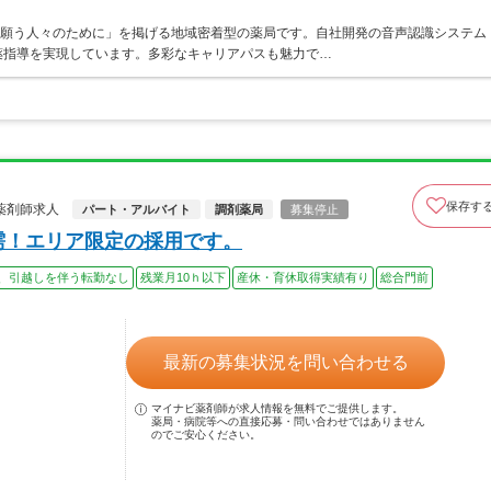
を願う人々のために」を掲げる地域密着型の薬局です。自社開発の音声認識システム
薬指導を実現しています。多彩なキャリアパスも魅力で…
保存す
薬剤師求人
パート・アルバイト
調剤薬局
募集停止
需！エリア限定の採用です。
、引越しを伴う転勤なし
残業月10ｈ以下
産休・育休取得実績有り
総合門前
最新の募集状況を問い合わせる
マイナビ薬剤師が求人情報を無料でご提供します。
薬局・病院等への直接応募・問い合わせではありません
のでご安心ください。