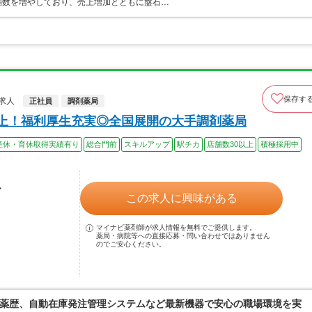
店舗数を増やしており、売上増加とともに盤石…
保存す
求人
正社員
調剤薬局
以上！福利厚生充実◎全国展開の大手調剤薬局
産休・育休取得実績有り
総合門前
スキルアップ
駅チカ
店舗数30以上
積極採用中
ル
この求人に興味がある
マイナビ薬剤師が求人情報を無料でご提供します。
薬局・病院等への直接応募・問い合わせではありません
のでご安心ください。
薬歴、自動在庫発注管理システムなど最新機器で安心の職場環境を実