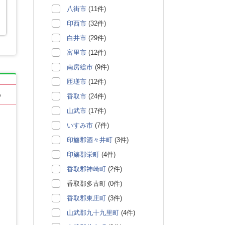
八街市
(11件)
印西市
(32件)
白井市
(29件)
富里市
(12件)
南房総市
(9件)
匝瑳市
(12件)
る
香取市
(24件)
山武市
(17件)
いすみ市
(7件)
印旛郡酒々井町
(3件)
印旛郡栄町
(4件)
香取郡神崎町
(2件)
香取郡多古町 (0件)
香取郡東庄町
(3件)
山武郡九十九里町
(4件)