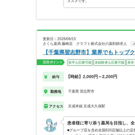
ススメです。
更新日：2026/06/15
さくら薬局 藤崎店 クラフト株式会社の薬剤師求人
【千葉県習志野市】業界でもトップク
注目ポイント
新卒も応募可能
未経験者も応募可能
産休
【時給】2,000円～2,200円
給与
千葉県 習志野市
勤務地
京成本線 京成大久保駅
アクセス
患者様に寄り添う薬局を目指し、全
■グループ店を含め全国820店舗以上の