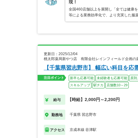
現！
全国460店舗以上を展開し「全ては健康
等による業務効率化で、より充実した服
更新日：2025/12/04
桃太郎薬局新やつ店 有限会社レインフィールド企画の
【千葉県習志野市】 幅広い科目を応
注目ポイント
新卒も応募可能
未経験者も応募可能
原則
スキルアップ
駅チカ
店舗数10～29
【時給】2,000円～2,200円
給与
千葉県 習志野市
勤務地
京成本線 谷津駅
アクセス