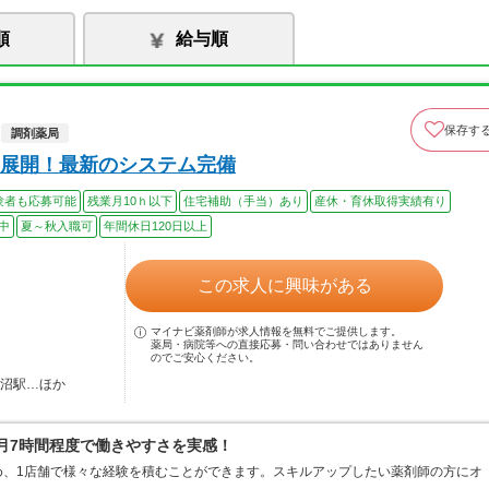
順
給与順
保存す
調剤薬局
展開！最新のシステム完備
験者も応募可能
残業月10ｈ以下
住宅補助（手当）あり
産休・育休取得実績有り
中
夏～秋入職可
年間休日120日以上
この求人に興味がある
マイナビ薬剤師が求人情報を無料でご提供します。
薬局・病院等への直接応募・問い合わせではありません
のでご安心ください。
田沼駅…ほか
は月7時間程度で働きやすさを実感！
め、1店舗で様々な経験を積むことができます。スキルアップしたい薬剤師の方にオ