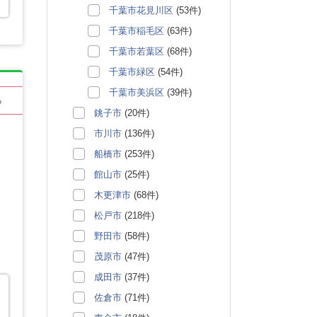
千葉市花見川区
(53件)
千葉市稲毛区
(63件)
千葉市若葉区
(68件)
千葉市緑区
(54件)
千葉市美浜区
(39件)
る
銚子市
(20件)
市川市
(136件)
船橋市
(253件)
館山市
(25件)
木更津市
(68件)
松戸市
(218件)
野田市
(58件)
茂原市
(47件)
成田市
(37件)
佐倉市
(71件)