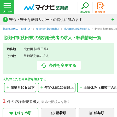
!
安心・安全な転職サポートの提供に努めます。
薬剤師の求人・転職TOP
秋田県の薬剤師求人
北秋田市の薬剤師求人
北秋田市(秋田県)
北秋田市(秋田県)の登録販売者の求人・転職情報一覧
勤務地
北秋田市(秋田県)
その他
登録販売者の求人
条件を変更する
人気のこだわり条件を追加する
残業月10ｈ以下
年間休日120日以上
土日休み（相談可含
1
件の登録販売者求人
※ 非公開求人を除く
おすすめ順
新着順
給与順