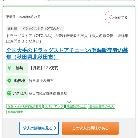
更新日：2026年5月25日
保存する
正社員
ドラッグストア（OTCのみ）
ドラッグストア（OTCのみ）の登録販売者の求人（法人名非公開 ※詳細
はお問合せください）
全国大手のドラッグストアチェーン/登録販売者の募
集（秋田県北秋田市）
給与
【月収】17.2万円
勤務地
秋田県 北秋田市
アクセス
秋田内陸縦貫鉄道 鷹巣駅
産休・育休取得実績有り
スキルアップ
店舗数30以上
登録販売者の求人
積極採用中
求人の詳細を見る
この求人に興味がある