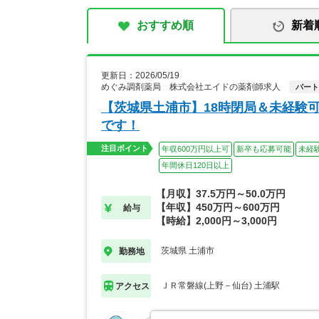
おすすめ順
新着
更新日：2026/05/19
めぐみ調剤薬局 株式会社エイドの薬剤師求人
パート
【茨城県土浦市】18時閉局＆未経験
です！
注目ポイント
年収600万円以上可
新卒も応募可能
未経
年間休日120日以上
【月収】37.5万円～50.0万円
【年収】450万円～600万円
給与
【時給】2,000円～3,000円
茨城県 土浦市
勤務地
ＪＲ常磐線(上野－仙台) 土浦駅
アクセス