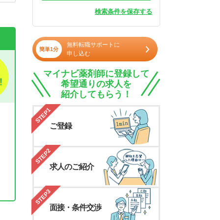
検索条件を保存する
無料転職サポートに
簡単1分
申し込む
マイナビ薬剤師に登録して
希望通りの求人を
紹介してもらう！
STEP1
ご登録
STEP2
求人のご紹介
STEP3
面接・条件交渉
。