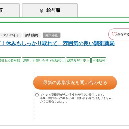
順
給与順
保存す
・アルバイト
調剤薬局
募集停止
可！休みもしっかり取れて、雰囲気の良い調剤薬局
験者も応募可能
原則、引越しを伴う転勤なし
残業月10ｈ以下
車通勤可
最新の募集状況を問い合わせる
マイナビ薬剤師が求人情報を無料でご提供します。
薬局・病院等への直接応募・問い合わせではありません
のでご安心ください。