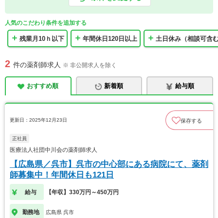
人気のこだわり条件を追加する
残業月10ｈ以下
年間休日120日以上
土日休み（相談可含
2
件の薬剤師求人
※ 非公開求人を除く
おすすめ順
新着順
給与順
更新日：2025年12月23日
保存する
正社員
医療法人社団中川会の薬剤師求人
【広島県／呉市】呉市の中心部にある病院にて、薬剤
師募集中！年間休日も121日
給与
【年収】330万円～450万円
勤務地
広島県 呉市