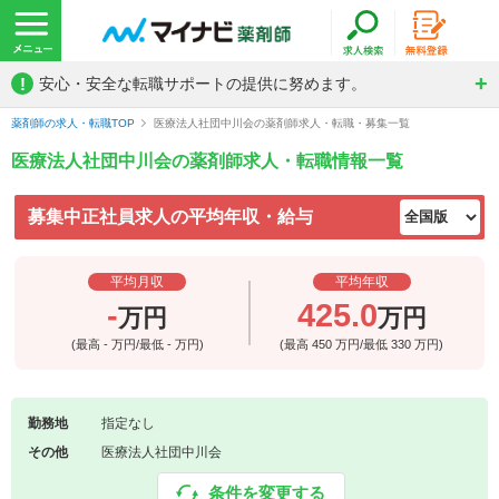
!
安心・安全な転職サポートの提供に努めます。
薬剤師の求人・転職TOP
医療法人社団中川会の薬剤師求人・転職・募集一覧
医療法人社団中川会の薬剤師求人・転職情報一覧
募集中正社員求人の平均年収・給与
平均月収
平均年収
-
425.0
万円
万円
(最高
-
万円/最低
-
万円)
(最高
450
万円/最低
330
万円)
勤務地
指定なし
その他
医療法人社団中川会
条件を変更する