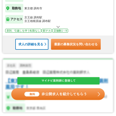
勤務地
東京都 調布市
京王線 調布駅
アクセス
京王相模原線 調布駅
原則、引越しを伴う転勤なし
駅チカ
店舗数1～9
求人の詳細を見る
最新の募集状況を問い合わせる