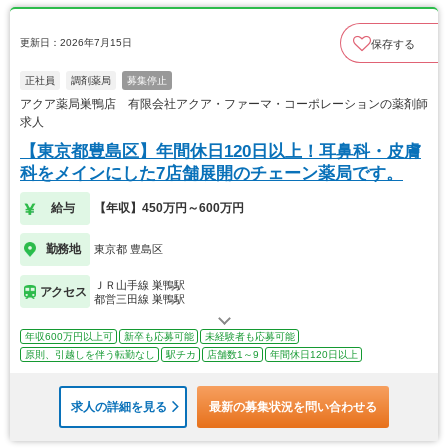
更新日：2026年7月15日
保存する
正社員
調剤薬局
募集停止
アクア薬局巣鴨店 有限会社アクア・ファーマ・コーポレーションの薬剤師
求人
【東京都豊島区】年間休日120日以上！耳鼻科・皮膚
科をメインにした7店舗展開のチェーン薬局です。
給与
【年収】450万円～600万円
勤務地
東京都 豊島区
ＪＲ山手線 巣鴨駅
アクセス
都営三田線 巣鴨駅
年収600万円以上可
新卒も応募可能
未経験者も応募可能
原則、引越しを伴う転勤なし
駅チカ
店舗数1～9
年間休日120日以上
求人の詳細を見る
最新の募集状況を問い合わせる