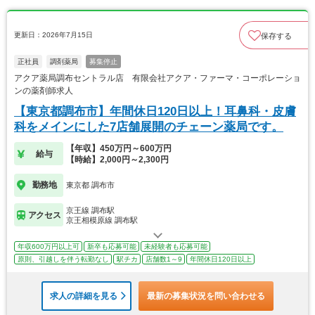
更新日：2026年7月15日
保存する
正社員
調剤薬局
募集停止
アクア薬局調布セントラル店 有限会社アクア・ファーマ・コーポレーショ
ンの薬剤師求人
【東京都調布市】年間休日120日以上！耳鼻科・皮膚
科をメインにした7店舗展開のチェーン薬局です。
【年収】450万円～600万円
給与
【時給】2,000円～2,300円
勤務地
東京都 調布市
京王線 調布駅
アクセス
京王相模原線 調布駅
年収600万円以上可
新卒も応募可能
未経験者も応募可能
原則、引越しを伴う転勤なし
駅チカ
店舗数1～9
年間休日120日以上
求人の詳細を見る
最新の募集状況を問い合わせる