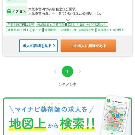
大阪市営四つ橋線 住之江公園駅
アクセス
大阪市営南港ポートタウン線 住之江公園駅…ほか
年収450万円以上可
未経験者も応募可能
原則、引越しを伴う転勤なし
残業月10ｈ以下
駅チカ
車通勤可
店舗数1～9
積極採用中
年間休日120日以上
求人の詳細を見る
この求人に興味がある
1
1件／1件