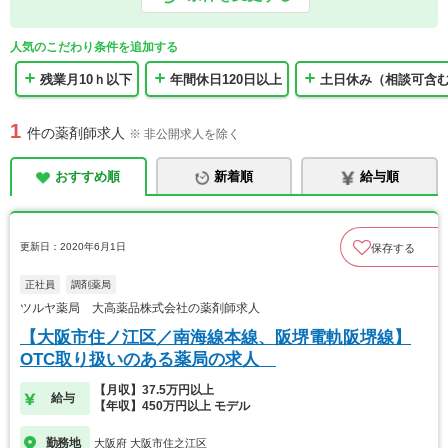
人気のこだわり条件を追加する
残業月10ｈ以下
年間休日120日以上
土日休み（相談可含
1
件の薬剤師求人
※ 非公開求人を除く
おすすめ順
新着順
給与順
更新日：2020年6月1日
保存する
正社員
調剤薬局
ツルヤ薬局 大高薬品株式会社の薬剤師求人
【大阪市住ノ江区／南海線本線、阪堺電軌阪堺線】
OTC取り扱いのある薬局の求人
【月収】37.5万円以上
給与
【年収】450万円以上 モデル
勤務地
大阪府 大阪市住之江区