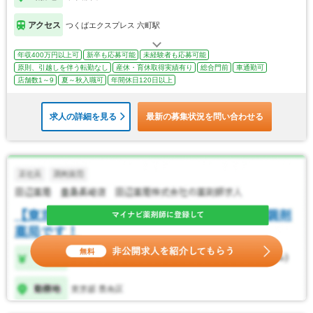
アクセス
つくばエクスプレス 六町駅
年収400万円以上可
新卒も応募可能
未経験者も応募可能
原則、引越しを伴う転勤なし
産休・育休取得実績有り
総合門前
車通勤可
店舗数1～9
夏～秋入職可
年間休日120日以上
求人の詳細を見る
最新の募集状況を問い合わせる