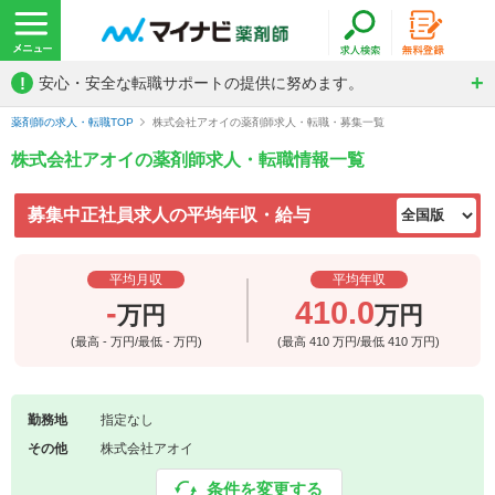
!
安心・安全な転職サポートの提供に努めます。
薬剤師の求人・転職TOP
株式会社アオイの薬剤師求人・転職・募集一覧
株式会社アオイの薬剤師求人・転職情報一覧
募集中正社員求人の平均年収・給与
平均月収
平均年収
-
410.0
万円
万円
(最高
-
万円/最低
-
万円)
(最高
410
万円/最低
410
万円)
勤務地
指定なし
その他
株式会社アオイ
条件を変更する