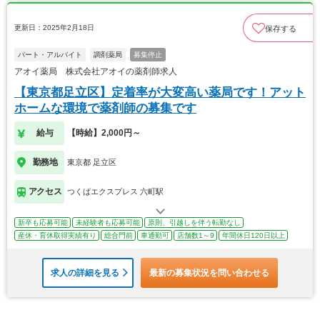
更新日：2025年2月18日
保存する
パート・アルバイト
調剤薬局
募集停止
アオイ薬局 株式会社アオイの薬剤師求人
【東京都足立区】定着率が大変高い薬局です！アット
ホームな環境で薬剤師の募集です
給与
【時給】2,000円～
勤務地
東京都 足立区
アクセス
つくばエクスプレス 六町駅
新卒も応募可能
未経験者も応募可能
原則、引越しを伴う転勤なし
産休・育休取得実績有り
総合門前
車通勤可
店舗数1～9
年間休日120日以上
求人の詳細を見る
最新の募集状況を問い合わせる