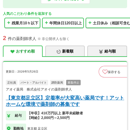
人気のこだわり条件を追加する
残業月10ｈ以下
年間休日120日以上
土日休み（相談可含
2
件の薬剤師求人
※ 非公開求人を除く
おすすめ順
新着順
給与順
更新日：2026年5月26日
保存する
正社員
パート・アルバイト
調剤薬局
募集停止
アオイ薬局 株式会社アオイの薬剤師求人
【東京都足立区】定着率が大変高い薬局です！アット
ホームな環境で薬剤師の募集です
【年収】410万円以上 新卒未経験者
給与
【時給】2,000円～2,500円
勤務地
東京都 足立区