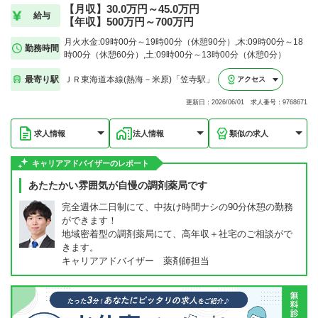
【月収】30.0万円～45.0万円
給与
【年収】500万円～700万円
月火水金:09時00分～19時00分（休憩90分）,木:09時00分～18
勤務時間
時00分（休憩60分）,土:09時00分～13時00分（休憩0分）
最寄り駅
ＪＲ東海道本線(熱海－米原)「笠寺駅」
アクセス
更新日：2026/06/01 求人番号：9768671
求人情報
法人情報
類似の求人
キャリアアドバイザーのレポート
あたたかい雰囲気が自慢の調剤薬局です
完全週休二日制にて、中抜け時間ナシの90分休憩の勤務
ができます！
地域密着型の調剤薬局にて、高年収＋社宅のご相談がで
きます。
キャリアアドバイザー 薬剤師担当