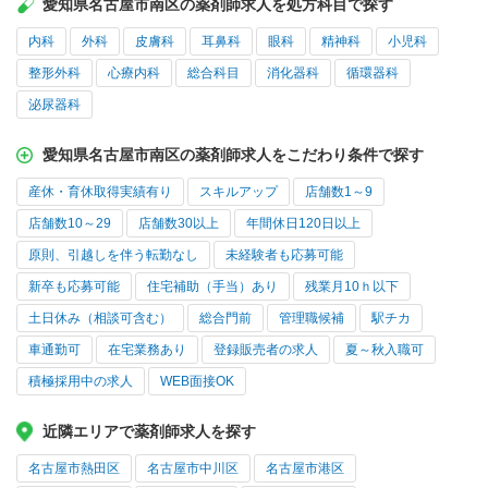
愛知県名古屋市南区の薬剤師求人を処方科目で探す
内科
外科
皮膚科
耳鼻科
眼科
精神科
小児科
整形外科
心療内科
総合科目
消化器科
循環器科
泌尿器科
愛知県名古屋市南区の薬剤師求人をこだわり条件で探す
産休・育休取得実績有り
スキルアップ
店舗数1～9
店舗数10～29
店舗数30以上
年間休日120日以上
原則、引越しを伴う転勤なし
未経験者も応募可能
新卒も応募可能
住宅補助（手当）あり
残業月10ｈ以下
土日休み（相談可含む）
総合門前
管理職候補
駅チカ
車通勤可
在宅業務あり
登録販売者の求人
夏～秋入職可
積極採用中の求人
WEB面接OK
近隣エリアで薬剤師求人を探す
名古屋市熱田区
名古屋市中川区
名古屋市港区