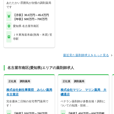
あたたかい雰囲気が自慢の調剤薬局
です
【月収】30.0万円～45.0万円
【年収】500万円～700万円
愛知県 名古屋市南区
ＪＲ東海道本線(熱海－米原) 笠
寺駅
最近見た薬剤師求人をもっと見る
名古屋市南区(愛知県)エリアの薬剤師求人
正社員
調剤薬局
正社員
調剤薬局
株式会社創生事業団 みらい薬局
株式会社マリン マリン薬局 大
名古屋店
磯通店
完全週休二日制の在宅専門薬局で
ベテラン薬剤師が多数在籍！調剤に
す！
ついての知識・技術…
【年収】550万円～780万円
【年収】450万円～600万円程