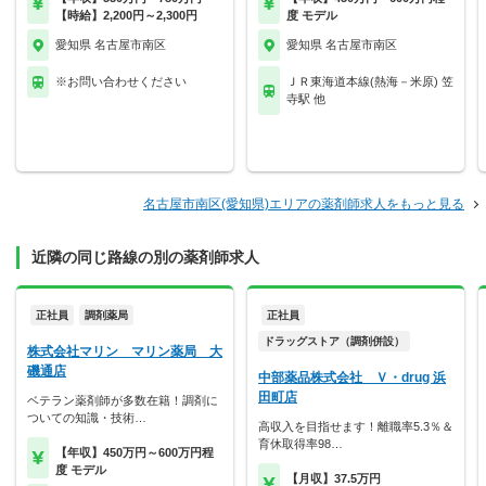
【時給】2,200円～2,300円
度 モデル
愛知県 名古屋市南区
愛知県 名古屋市南区
※お問い合わせください
ＪＲ東海道本線(熱海－米原) 笠
寺駅 他
名古屋市南区(愛知県)エリアの薬剤師求人をもっと見る
近隣の同じ路線の別の薬剤師求人
正社員
調剤薬局
正社員
ドラッグストア（調剤併設）
株式会社マリン マリン薬局 大
磯通店
中部薬品株式会社 Ｖ・drug 浜
田町店
ベテラン薬剤師が多数在籍！調剤に
ついての知識・技術…
高収入を目指せます！離職率5.3％＆
育休取得率98…
【年収】450万円～600万円程
度 モデル
【月収】37.5万円