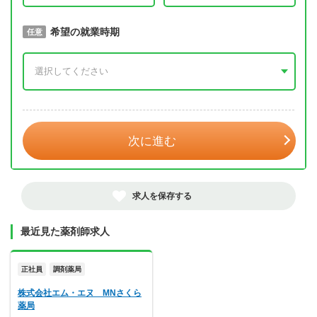
取得予定年
希望の就業時期
必須
任意
年 3月
次に進む
求人を保存する
最近見た薬剤師求人
正社員
調剤薬局
株式会社エム・エヌ MNさくら
薬局