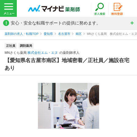
!
安心・安全な転職サポートの提供に努めます。
薬剤師の求人・転職TOP
愛知県
名古屋市
南区
MNさくら薬局 株式会社エム・エ
正社員
調剤薬局
MNさくら薬局
株式会社エム・エヌ
の薬剤師求人
【愛知県名古屋市南区】地域密着／正社員／施設在宅
あり