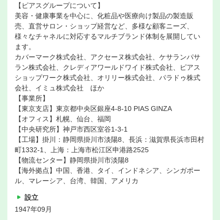
【ピアスグループについて】
美容・健康事業を中心に、化粧品や医療向け製品の製造販
売、直営サロン・ショップ経営など、多様な顧客ニーズ、
様々なチャネルに対応するマルチブランド体制を展開してい
ます。
カバーマーク株式会社、アクセーヌ株式会社、ケサランパサ
ラン株式会社、クレディアワールドワイド株式会社、ピアス
ショップワーク株式会社、オリリー株式会社、パラドゥ株式
会社、イミュ株式会社 ほか
【事業所】
【東京支店】東京都中央区銀座4-8-10 PIAS GINZA
【オフィス】札幌、仙台、福岡
【中央研究所】神戸市西区室谷1-3-1
【工場】掛川：静岡県掛川市淡陽8、長浜：滋賀県長浜市田村
町1332-1、上海：上海市松江区申港路2525
【物流センター】静岡県掛川市淡陽8
【海外拠点】中国、香港、タイ、インドネシア、シンガポー
ル、マレーシア、台湾、韓国、アメリカ
設立
1947年09月