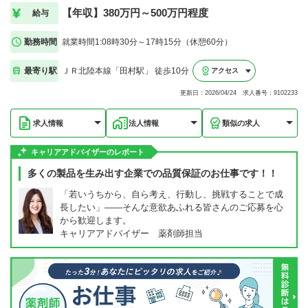
【年収】380万円～500万円程度
給与
勤務時間
就業時間1:08時30分～17時15分（休憩60分）
最寄り駅
ＪＲ北陸本線「田村駅」 徒歩10分
アクセス
更新日：2026/04/24 求人番号：9102233
求人情報
法人情報
類似の求人
キャリアアドバイザーのレポート
多くの製品を生み出す企業での品質保証のお仕事です！！
「若いうちから、自ら考え、行動し、挑戦することで成
長したい」――そんな意欲あふれる皆さんのご応募を心
から歓迎します。
キャリアアドバイザー 薬剤師担当