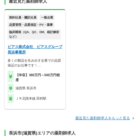
最近見た薬剤師求人
契約社員・嘱託社員
一般企業
品質管理・品質保証・PV・薬事
臨床開発（QA、QC、DM、統計解析
など）
ピアス株式会社 ピアスグループ
長浜事業所
多くの製品を生み出す企業での品質
保証のお仕事です！…
【年収】380万円～500万円程
度
滋賀県 長浜市
ＪＲ北陸本線 田村駅
最近見た薬剤師求人をもっと見る
長浜市(滋賀県)エリアの薬剤師求人