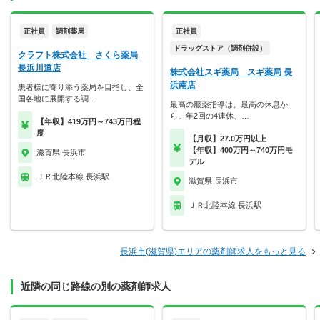
正社員
調剤薬局
正社員
ドラッグストア（調剤併設）
クラフト株式会社 さくら薬局
長浜川道店
株式会社スギ薬局 スギ薬局 長
浜南店
患者様に寄り添う薬局を目指し、全
国各地に展開する調…
最高の服薬指導は、最高の休息か
ら。年2回の4連休、…
【年収】419万円～743万円程
度
【月収】27.0万円以上
【年収】400万円～740万円モ
滋賀県 長浜市
デル
ＪＲ北陸本線 長浜駅
滋賀県 長浜市
ＪＲ北陸本線 長浜駅
長浜市(滋賀県)エリアの薬剤師求人をもっと見る
近隣の同じ路線の別の薬剤師求人