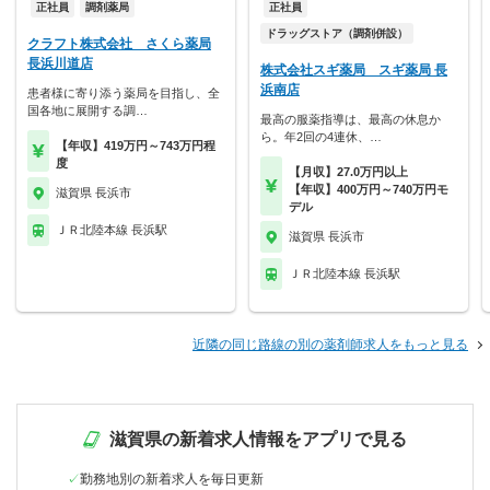
正社員
調剤薬局
正社員
ドラッグストア（調剤併設）
クラフト株式会社 さくら薬局
長浜川道店
株式会社スギ薬局 スギ薬局 長
浜南店
患者様に寄り添う薬局を目指し、全
国各地に展開する調…
最高の服薬指導は、最高の休息か
ら。年2回の4連休、…
【年収】419万円～743万円程
度
【月収】27.0万円以上
【年収】400万円～740万円モ
滋賀県 長浜市
デル
ＪＲ北陸本線 長浜駅
滋賀県 長浜市
ＪＲ北陸本線 長浜駅
近隣の同じ路線の別の薬剤師求人をもっと見る
滋賀県の新着求人情報をアプリで見る
勤務地別の新着求人を毎日更新