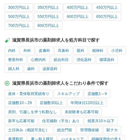
300万円以上
350万円以上
400万円以上
450万円以上
500万円以上
550万円以上
600万円以上
650万円以上
700万円以上
800万円以上
滋賀県長浜市の薬剤師求人を処方科目で探す
内科
外科
皮膚科
耳鼻科
眼科
精神科
小児科
整形外科
心療内科
総合科目
消化器科
循環器科
婦人科
歯科
泌尿器科
滋賀県長浜市の薬剤師求人をこだわり条件で探す
産休・育休取得実績有り
スキルアップ
店舗数1～9
店舗数10～29
店舗数30以上
年間休日120日以上
原則、引越しを伴う転勤なし
未経験者も応募可能
新卒も応募可能
住宅補助（手当）あり
残業月10ｈ以下
土日休み（相談可含む）
総合門前
管理職候補
駅チカ
車通勤可
夏～秋入職可
ハイキャリア
積極採用中の求人