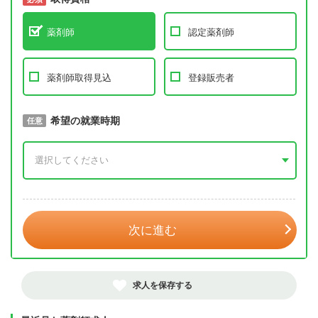
薬剤師
認定薬剤師
薬剤師取得見込
登録販売者
取得予定年
希望の就業時期
必須
任意
年 3月
次に進む
求人を保存する