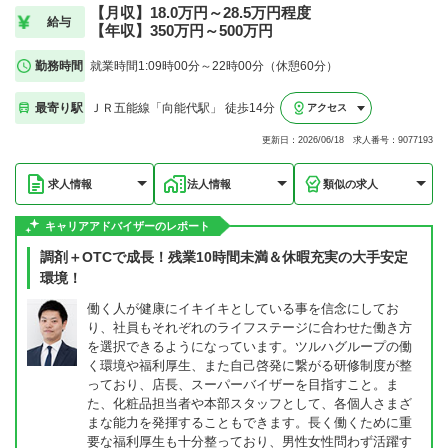
【月収】18.0万円～28.5万円程度
給与
【年収】350万円～500万円
勤務時間
就業時間1:09時00分～22時00分（休憩60分）
最寄り駅
ＪＲ五能線「向能代駅」 徒歩14分
アクセス
更新日：2026/06/18 求人番号：9077193
求人情報
法人情報
類似の求人
キャリアアドバイザーのレポート
調剤＋OTCで成長！残業10時間未満＆休暇充実の大手安定
環境！
働く人が健康にイキイキとしている事を信念にしてお
り、社員もそれぞれのライフステージに合わせた働き方
を選択できるようになっています。ツルハグループの働
く環境や福利厚生、また自己啓発に繋がる研修制度が整
っており、店長、スーパーバイザーを目指すこと。ま
た、化粧品担当者や本部スタッフとして、各個人さまざ
まな能力を発揮することもできます。長く働くために重
要な福利厚生も十分整っており、男性女性問わず活躍す