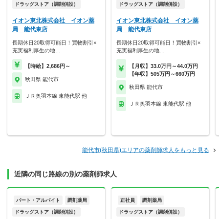
ドラッグストア（調剤併設）
ドラッグストア（調剤併設）
イオン東北株式会社 イオン薬
イオン東北株式会社 イオン薬
局 能代東店
局 能代東店
長期休日20取得可能日！買物割引×
長期休日20取得可能日！買物割引×
充実福利厚生の地…
充実福利厚生の地…
【時給】2,686円～
【月収】33.0万円～44.0万円
【年収】505万円～660万円
秋田県 能代市
秋田県 能代市
ＪＲ奥羽本線 東能代駅 他
ＪＲ奥羽本線 東能代駅 他
能代市(秋田県)エリアの薬剤師求人をもっと見る
近隣の同じ路線の別の薬剤師求人
パート・アルバイト
調剤薬局
正社員
調剤薬局
ドラッグストア（調剤併設）
ドラッグストア（調剤併設）