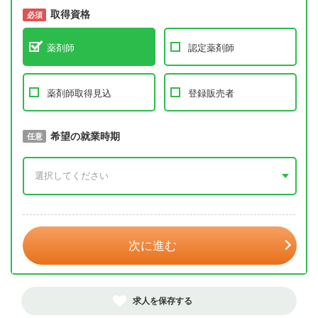
取得資格
必須
必須
薬剤師
認定薬剤師
薬剤師取得見込
登録販売者
取得予定年
希望の就業時期
必須
任意
年 3月
次に進む
求人を保存する