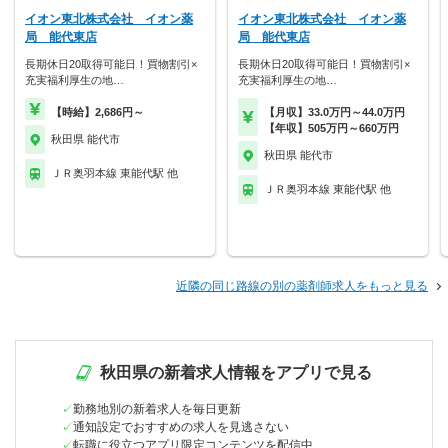
イオン東北株式会社 イオン薬
イオン東北株式会社 イオン薬
局 能代東店
局 能代東店
長期休日20取得可能日！買物割引×
長期休日20取得可能日！買物割引×
充実福利厚生の地…
充実福利厚生の地…
【時給】2,686円～
【月収】33.0万円～44.0万円
【年収】505万円～660万円
秋田県 能代市
秋田県 能代市
ＪＲ奥羽本線 東能代駅 他
ＪＲ奥羽本線 東能代駅 他
近隣の同じ路線の別の薬剤師求人をもっと見る
秋田県の新着求人情報をアプリで見る
勤務地別の新着求人を毎日更新
通知設定でおすすめの求人を見逃さない
転職に役立つアプリ限定コンテンツを配信中