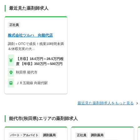
最近見た薬剤師求人
正社員
株式会社ツルハ 向能代店
調剤＋OTCで成長！残業10時間未満
＆休暇充実の大…
【月収】18.0万円～28.5万円程
度 【年収】350万円～500万円
秋田県 能代市
ＪＲ五能線 向能代駅
最近見た薬剤師求人をもっと見る
能代市(秋田県)エリアの薬剤師求人
パート・アルバイト
調剤薬局
正社員
調剤薬局