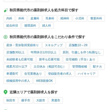
秋田県能代市の薬剤師求人を処方科目で探す
内科
外科
皮膚科
耳鼻科
精神科
小児科
整形外科
総合科目
循環器科
婦人科
秋田県能代市の薬剤師求人をこだわり条件で探す
産休・育休取得実績有り
スキルアップ
店舗数10～29
店舗数30以上
年間休日120日以上
原則、引越しを伴う転勤なし
未経験者も応募可能
新卒も応募可能
住宅補助（手当）あり
残業月10ｈ以下
土日休み（相談可含む）
管理職候補
駅チカ
車通勤可
在宅業務あり
登録販売者の求人
ハイキャリア
積極採用中の求人
WEB面接OK
近隣エリアで薬剤師求人を探す
秋田市
横手市
大館市
男鹿市