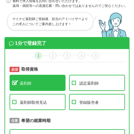
無料で求人情報をお問い合わせいただけます。
薬局・病院等への直接応募・問い合わせではありませんのでご安心ください。
マイナビ薬剤師ご登録後、担当のアドバイザーより
この求人についてご案内差し上げます！
1分で登録完了
1
2
3
4
5
取得資格
必須
必須
薬剤師
認定薬剤師
薬剤師取得見込
登録販売者
取得予定年
希望の就業時期
必須
任意