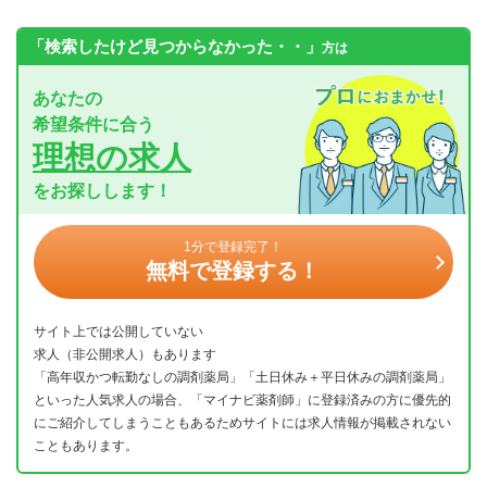
「検索したけど見つからなかった・・」
方は
あなたの
希望条件に合う
理想の求人
をお探しします！
1分で登録完了！
無料で登録する！
サイト上では公開していない
求人（非公開求人）もあります
「高年収かつ転勤なしの調剤薬局」「土日休み＋平日休みの調剤薬局」
といった人気求人の場合、「マイナビ薬剤師」に登録済みの方に優先的
にご紹介してしまうこともあるためサイトには求人情報が掲載されない
こともあります。