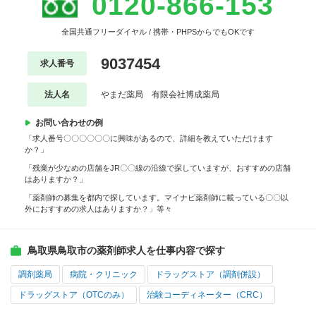
0120-866-153
全国共通フリーダイヤル / 携帯・PHPSからでもOKです
9037454
求人番号
法人名
やまだ薬局 有限会社博成薬局
お問い合わせの例
「求人番号〇〇〇〇〇〇に興味があるので、詳細を教えていただけます
か？」
「残業が少なめの店舗をJR〇〇線の沿線で探していますが、おすすめの店舗
はありますか？」
「薬剤師の募集を都内で探しています。マイナビ薬剤師に載っている〇〇以
外におすすめの求人はありますか？」等々
鳥取県鳥取市の薬剤師求人を仕事内容で探す
調剤薬局
病院・クリニック
ドラッグストア（調剤併設）
ドラッグストア（OTCのみ）
治験コーディネーター（CRC）