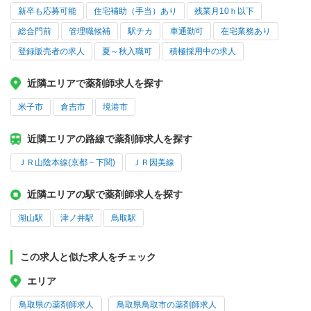
新卒も応募可能
住宅補助（手当）あり
残業月10ｈ以下
総合門前
管理職候補
駅チカ
車通勤可
在宅業務あり
登録販売者の求人
夏～秋入職可
積極採用中の求人
近隣エリアで薬剤師求人を探す
米子市
倉吉市
境港市
近隣エリアの路線で薬剤師求人を探す
ＪＲ山陰本線(京都－下関)
ＪＲ因美線
近隣エリアの駅で薬剤師求人を探す
湖山駅
津ノ井駅
鳥取駅
この求人と似た求人をチェック
エリア
鳥取県の薬剤師求人
鳥取県鳥取市の薬剤師求人