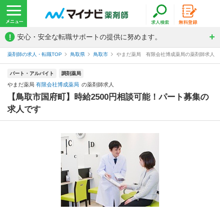
!
安心・安全な転職サポートの提供に努めます。
薬剤師の求人・転職TOP
鳥取県
鳥取市
やまだ薬局 有限会社博成薬局の薬剤師求人
パート・アルバイト
調剤薬局
やまだ薬局
有限会社博成薬局
の薬剤師求人
【鳥取市国府町】時給2500円相談可能！パート募集の
求人です