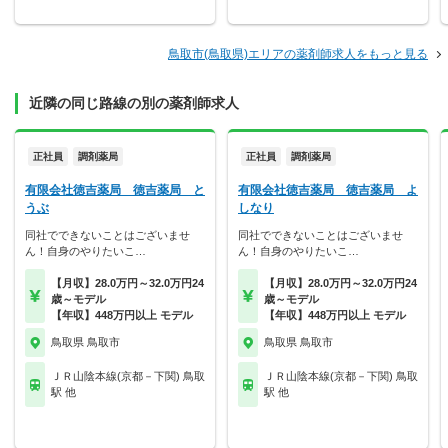
鳥取市(鳥取県)エリアの薬剤師求人をもっと見る
近隣の同じ路線の別の薬剤師求人
正社員
調剤薬局
正社員
調剤薬局
有限会社徳吉薬局 徳吉薬局 と
有限会社徳吉薬局 徳吉薬局 よ
うぶ
しなり
同社でできないことはございませ
同社でできないことはございませ
ん！自身のやりたいこ…
ん！自身のやりたいこ…
【月収】28.0万円～32.0万円24
【月収】28.0万円～32.0万円24
歳～モデル
歳～モデル
【年収】448万円以上 モデル
【年収】448万円以上 モデル
鳥取県 鳥取市
鳥取県 鳥取市
ＪＲ山陰本線(京都－下関) 鳥取
ＪＲ山陰本線(京都－下関) 鳥取
駅 他
駅 他