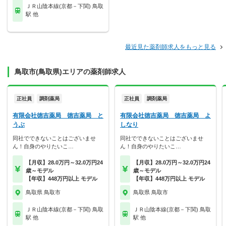
ＪＲ山陰本線(京都－下関) 鳥取
駅 他
最近見た薬剤師求人をもっと見る
鳥取市(鳥取県)エリアの薬剤師求人
正社員
調剤薬局
正社員
調剤薬局
有限会社徳吉薬局 徳吉薬局 と
有限会社徳吉薬局 徳吉薬局 よ
うぶ
しなり
同社でできないことはございませ
同社でできないことはございませ
ん！自身のやりたいこ…
ん！自身のやりたいこ…
【月収】28.0万円～32.0万円24
【月収】28.0万円～32.0万円24
歳～モデル
歳～モデル
【年収】448万円以上 モデル
【年収】448万円以上 モデル
鳥取県 鳥取市
鳥取県 鳥取市
ＪＲ山陰本線(京都－下関) 鳥取
ＪＲ山陰本線(京都－下関) 鳥取
駅 他
駅 他