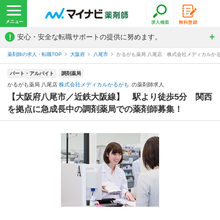
!
安心・安全な転職サポートの提供に努めます。
薬剤師の求人・転職TOP
大阪府
八尾市
かるがも薬局 八尾店 株式会社メディカルか
パート・アルバイト
調剤薬局
かるがも薬局 八尾店
株式会社メディカルかるがも
の薬剤師求人
【大阪府八尾市／近鉄大阪線】 駅より徒歩5分 関西
を拠点に急成長中の調剤薬局での薬剤師募集！