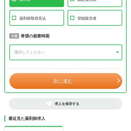
薬剤師取得見込
登録販売者
取得予定年
希望の就業時期
必須
任意
年 3月
次に進む
求人を保存する
最近見た薬剤師求人