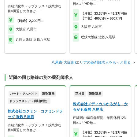
日×スギHD母…
有給消化率トップクラス！残業少な
目×風通しの良さが…
【月収】33.3万円～48.3万円位
【年収】400万円～580万円
【時給】2,200円～
大阪府 八尾市
大阪府 八尾市
近鉄大阪線 近鉄八尾駅
近鉄大阪線 近鉄八尾駅
八尾市(大阪府)エリアの薬剤師求人をもっと見る
近隣の同じ路線の別の薬剤師求人
パート・アルバイト
調剤薬局
正社員
調剤薬局
ドラッグストア（調剤併設）
株式会社メディカルかるがも か
るがも薬局 八尾店
株式会社コクミン コクミンドラ
ッグ 近鉄八尾店
近畿圏に90店舗展開！年間休日123
日×スギHD母…
有給消化率トップクラス！残業少な
目×風通しの良さが…
【月収】33.3万円～48.3万円位