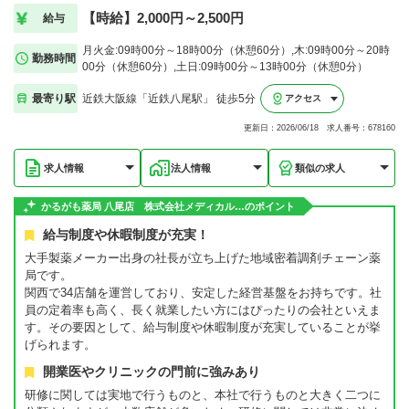
【時給】2,000円～2,500円
給与
月火金:09時00分～18時00分（休憩60分）,木:09時00分～20時
勤務時間
00分（休憩60分）,土日:09時00分～13時00分（休憩0分）
最寄り駅
近鉄大阪線「近鉄八尾駅」 徒歩5分
アクセス
更新日：2026/06/18 求人番号：678160
求人情報
法人情報
類似の求人
かるがも薬局 八尾店 株式会社メディカル…のポイント
給与制度や休暇制度が充実！
大手製薬メーカー出身の社長が立ち上げた地域密着調剤チェーン薬
局です。
関西で34店舗を運営しており、安定した経営基盤をお持ちです。社
員の定着率も高く、長く就業したい方にはぴったりの会社といえま
す。その要因として、給与制度や休暇制度が充実していることが挙
げられます。
開業医やクリニックの門前に強みあり
研修に関しては実地で行うものと、本社で行うものと大きく二つに