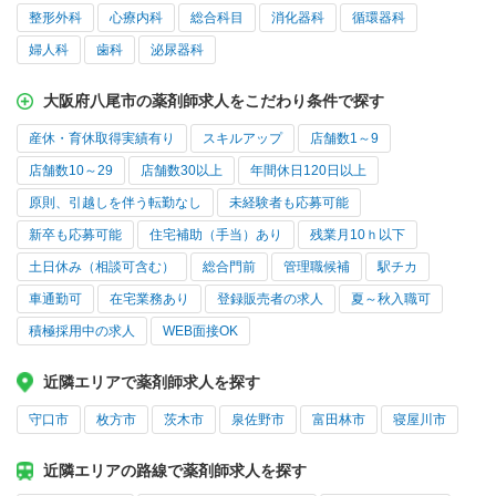
整形外科
心療内科
総合科目
消化器科
循環器科
婦人科
歯科
泌尿器科
大阪府八尾市の薬剤師求人をこだわり条件で探す
産休・育休取得実績有り
スキルアップ
店舗数1～9
店舗数10～29
店舗数30以上
年間休日120日以上
原則、引越しを伴う転勤なし
未経験者も応募可能
新卒も応募可能
住宅補助（手当）あり
残業月10ｈ以下
土日休み（相談可含む）
総合門前
管理職候補
駅チカ
車通勤可
在宅業務あり
登録販売者の求人
夏～秋入職可
積極採用中の求人
WEB面接OK
近隣エリアで薬剤師求人を探す
守口市
枚方市
茨木市
泉佐野市
富田林市
寝屋川市
近隣エリアの路線で薬剤師求人を探す