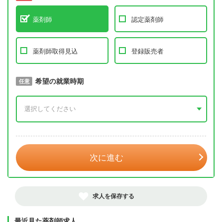
薬剤師
認定薬剤師
薬剤師取得見込
登録販売者
取得予定年
希望の就業時期
必須
任意
年 3月
次に進む
求人を保存する
最近見た薬剤師求人