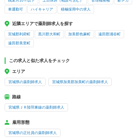
残業月10ｈ以下
土日休み（相談可含む）
管理職候補
駅チカ
車通勤可
ハイキャリア
積極採用中の求人
近隣エリアで薬剤師求人を探す
宮城郡利府町
黒川郡大和町
加美郡色麻町
遠田郡涌谷町
遠田郡美里町
この求人と似た求人をチェック
エリア
宮城県の薬剤師求人
宮城県加美郡加美町の薬剤師求人
路線
宮城県ＪＲ陸羽東線の薬剤師求人
雇用形態
宮城県の正社員の薬剤師求人