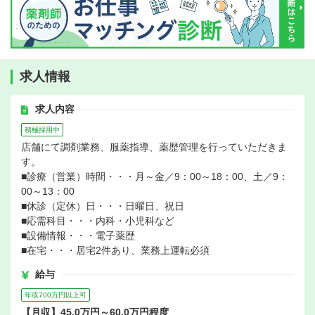
求人情報
求人内容
積極採用中
店舗にて調剤業務、服薬指導、薬歴管理を行っていただきま
す。
■診療（営業）時間・・・月～金／9：00～18：00、土／9：
00～13：00
■休診（定休）日・・・日曜日、祝日
■応需科目・・・内科・小児科など
■設備情報・・・電子薬歴
■在宅・・・居宅2件あり、業務上運転必須
給与
年収700万円以上可
【月収】45.0万円～60.0万円程度