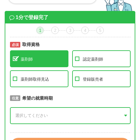
1分で登録完了
1
2
3
4
5
取得資格
必須
必須
薬剤師
認定薬剤師
薬剤師取得見込
登録販売者
取得予定年
希望の就業時期
必須
任意
年 3月