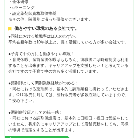
・全体研修
・eラーニング
・認定薬剤師資格取得推奨
※その他、階層別に沿った研修がございます。
働きやすい環境のある会社です。
●同社における離職率はほんのわずか。
平均在籍年数は10年以上と、長く活躍している方が多い会社です。
●子育て中の方にも働きやすい環境！
・育児休暇、産前産後休暇はもちろん、復職後には時短制度も利用
することが出来ます。キャリアアップを支援したい！と考えている
会社ですので子育て中の方も多く活躍しています。
●薬剤師として調剤業務経験がつめる！
・同社における薬剤師は、基本的に調剤業務に携わっていただきま
す。OTC販売に対しては、登録販売者が多数在籍していますので、
ご安心下さい。
●調剤併設店としての統一感！
・同社における調剤併設店は、基本的に日曜日・祝日は営業をして
いません。将来的にキャリアアップとして店舗異動をしても、同様
の環境で活躍をすることが出来ます。