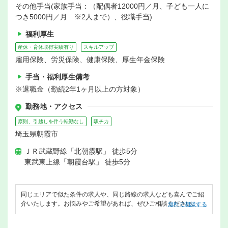
その他手当(家族手当：（配偶者12000円／月、子ども一人に
つき5000円／月 ※2人まで）、役職手当)
福利厚生
産休・育休取得実績有り
スキルアップ
雇用保険、労災保険、健康保険、厚生年金保険
手当・福利厚生備考
※退職金（勤続2年1ヶ月以上の方対象）
勤務地・アクセス
原則、引越しを伴う転勤なし
駅チカ
埼玉県朝霞市
ＪＲ武蔵野線「北朝霞駅」 徒歩5分
東武東上線「朝霞台駅」 徒歩5分
同じエリアで似た条件の求人や、同じ路線の求人なども喜んでご紹
介いたします。お悩みやご希望があれば、ぜひご相談ください。
無料で相談する