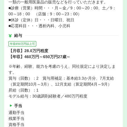
一類の一般用医薬品の販売などを行っていただきます。
■診療（営業）時間・・・月～金／9：00～20：00、土／9：
00～18：00 （店舗：9：00～23：00）
■休診（定休）日・・・日曜日、祝日
■応需科目・・・透析内科、小児科
給与
年収650万円以上可
【月収】28.0万円程度
【年収】460万円～650万円27歳～
※年齢、経験、能力を考慮のうえ、同社規定により決定しま
す。
賞与（回数）：2 賞与用補足：基本給3.3か月分、7月支給
（算定期間10月～3月）、12月支給（算定期間4月～9月）
昇給（回数）：1
モデル給与：30歳調剤経験者／480万円程度
手当
通勤手当
残業手当
資格手当