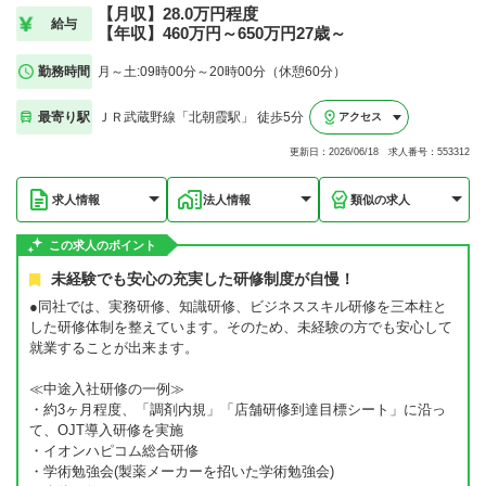
【月収】28.0万円程度
給与
【年収】460万円～650万円27歳～
勤務時間
月～土:09時00分～20時00分（休憩60分）
最寄り駅
ＪＲ武蔵野線「北朝霞駅」 徒歩5分
アクセス
更新日：2026/06/18 求人番号：553312
求人情報
法人情報
類似の求人
この求人のポイント
未経験でも安心の充実した研修制度が自慢！
●同社では、実務研修、知識研修、ビジネススキル研修を三本柱と
した研修体制を整えています。そのため、未経験の方でも安心して
就業することが出来ます。
≪中途入社研修の一例≫
・約3ヶ月程度、「調剤内規」「店舗研修到達目標シート」に沿っ
て、OJT導入研修を実施
・イオンハピコム総合研修
・学術勉強会(製薬メーカーを招いた学術勉強会)