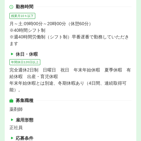
勤務時間
残業月10ｈ以下
月～土:09時00分～20時00分（休憩60分）
※40時間シフト制
※週40時間労働制（シフト制）早番遅番で勤務していただき
ます
休日・休暇
年間休日120日以上
完全週休2日制 日曜日 祝日 年末年始休暇 夏季休暇 有
給休暇 出産・育児休暇
年末年始休暇とは別途、冬期休暇あり（4日間、連続取得可
能）。
募集職種
薬剤師
雇用形態
正社員
応募条件