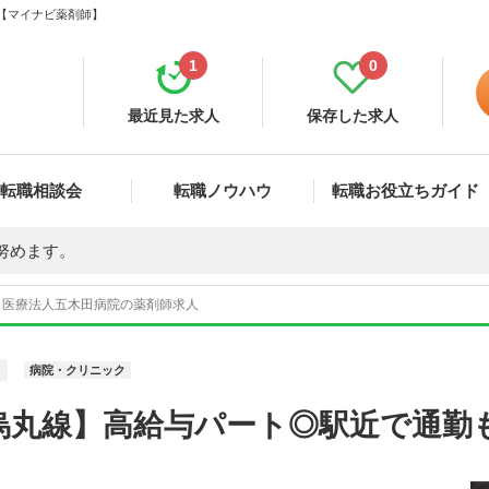
ら【マイナビ薬剤師】
1
0
最近見た求人
保存した求人
転職相談会
転職ノウハウ
転職お役立ちガイド
努めます。
医療法人五木田病院の薬剤師求人
ト
病院・クリニック
烏丸線】高給与パート◎駅近で通勤