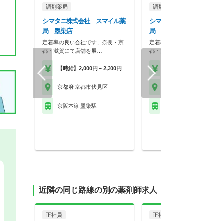
調剤薬局
調剤薬局
シマタニ株式会社 スマイル薬
シマタニ株式会社 スマイ
局 墨染店
局 藤森店
定着率の良い会社です、奈良・京
定着率の良い会社です、奈良
都・滋賀にて店舗を展…
都・滋賀にて店舗を展…
【時給】2,000円～2,300円
【時給】2,000円～2,3
京都府 京都市伏見区
京都府 京都市伏見区
京阪本線 墨染駅
ＪＲ奈良線 ＪＲ藤森駅
近隣の同じ路線の別の薬剤師求人
正社員
正社員
調剤薬局