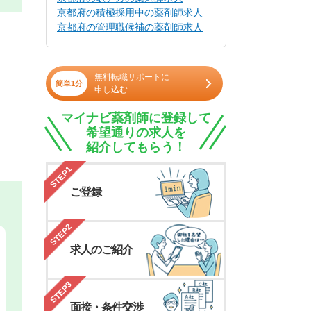
京都府の積極採用中の薬剤師求人
京都府の管理職候補の薬剤師求人
無料転職サポートに
簡単1分
申し込む
マイナビ薬剤師に登録して
希望通りの求人を
紹介してもらう！
STEP1
ご登録
STEP2
求人のご紹介
STEP3
面接・条件交渉