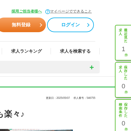
採用ご担当者様へ
マイページでできること
無料登録
ログイン
1
求人ランキング
求人を検索する
0
更新日：2025/05/07
求人番号：546755
も楽々♪
0