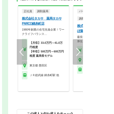
正社員
調剤薬局
パート・アルバイト
株式会社タカサ 薬局タカサ
調剤薬局
PARCO錦糸町店
株式会社フォルテシモ た
1980年創業の在宅先進企業！ワー
ぽ薬局 錦糸町店
クライフバランス…
最長9連休取得可能！充実の
厚生環境が整っており…
【月収】33.0万円～41.0万
円程度
【時給】2,100円～
【年収】500万円～600万円
程度 薬局長モデル
東京都 墨田区
東京都 墨田区
ＪＲ総武線 錦糸町駅 
ＪＲ総武線 錦糸町駅 他
この求人と似た求人をチェック