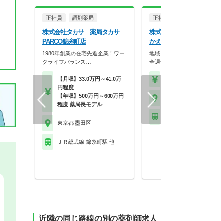
正社員
調剤薬局
正社員
調剤薬局
株式会社タカサ 薬局タカサ
株式会社カラーファーマ
PARCO錦糸町店
かえで薬局 八広店
1980年創業の在宅先進企業！ワー
地域に根付いた調剤薬局です
クライフバランス…
全週休二日制で働きや…
【月収】33.0万円～41.0万
【年収】420万円～62
円程度
【年収】500万円～600万円
東京都 墨田区
程度 薬局長モデル
東武伊勢崎線 曳舟駅 
東京都 墨田区
ＪＲ総武線 錦糸町駅 他
近隣の同じ路線の別の薬剤師求人