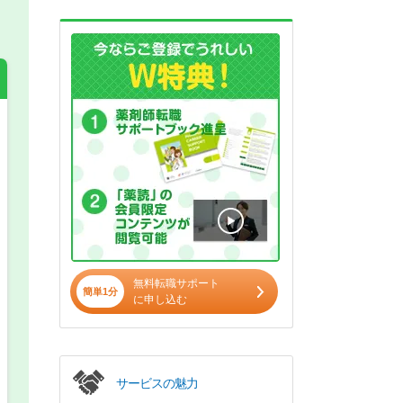
希望の働き方
必須
正社員
パート(週4日～5日)
無料転職サポート
簡単1分
に申し込む
サービスの魅力