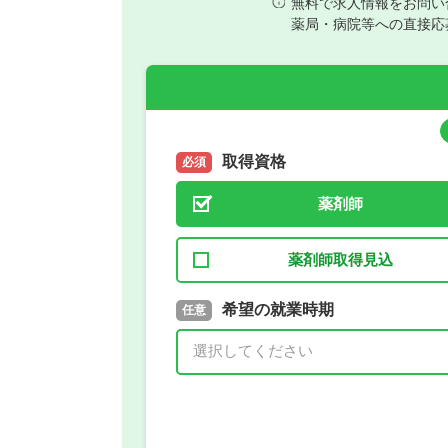
無料で求人情報をお問い
薬局・病院等への直接応
取得資格
必須
薬剤師
薬剤師取得見込
取得予定年
希望の就業時期
必須
任意
年 3月