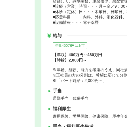
店舗にて、調剤業務、服薬指導、薬歴管
■診療（営業）時間・・・月～金／9：00～12
■休診（定休）日・・・木曜日、日曜日、
■応需科目・・・内科、外科、消化器科、
■設備情報・・・電子薬歴
給与
年収450万円以上可
【年収】400万円～480万円
【時給】2,000円～
※年齢、経験、能力を考慮のうえ、同社
※正社員の方の分割は、希望に応じて分
※「パート時給：2,000円～」
手当
通勤手当 残業手当
福利厚生
雇用保険、労災保険、健康保険、厚生年
手当・福利厚生備考