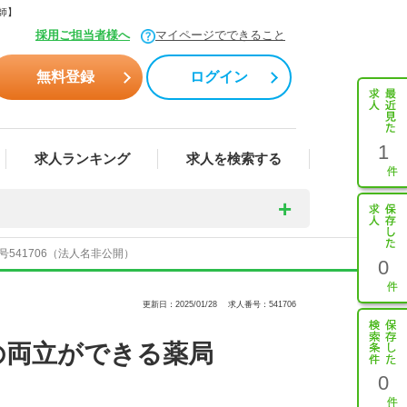
師】
採用ご担当者様へ
マイページでできること
無料登録
ログイン
1
求人ランキング
求人を検索する
541706（法人名非公開）
0
更新日：2025/01/28
求人番号：541706
の両立ができる薬局
0