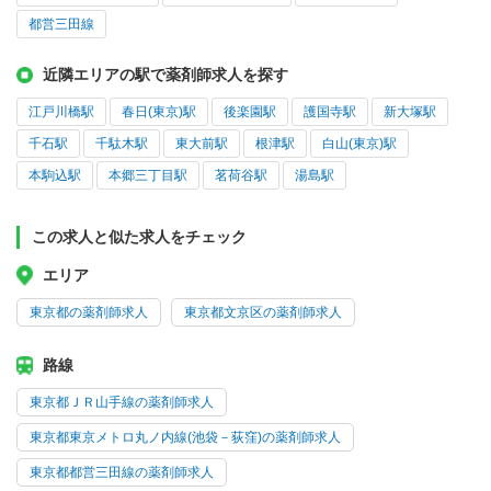
都営三田線
近隣エリアの駅で薬剤師求人を探す
江戸川橋駅
春日(東京)駅
後楽園駅
護国寺駅
新大塚駅
千石駅
千駄木駅
東大前駅
根津駅
白山(東京)駅
本駒込駅
本郷三丁目駅
茗荷谷駅
湯島駅
この求人と似た求人をチェック
エリア
東京都の薬剤師求人
東京都文京区の薬剤師求人
路線
東京都ＪＲ山手線の薬剤師求人
東京都東京メトロ丸ノ内線(池袋－荻窪)の薬剤師求人
東京都都営三田線の薬剤師求人