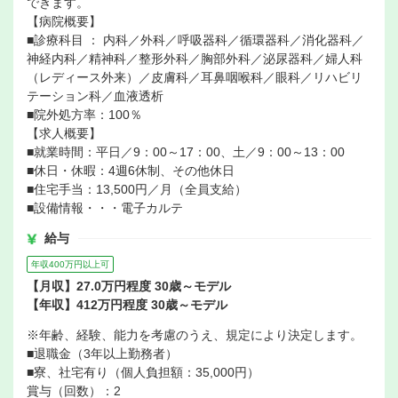
できます。
【病院概要】
■診療科目 ： 内科／外科／呼吸器科／循環器科／消化器科／
神経内科／精神科／整形外科／胸部外科／泌尿器科／婦人科
（レディース外来）／皮膚科／耳鼻咽喉科／眼科／リハビリ
テーション科／血液透析
■院外処方率：100％
【求人概要】
■就業時間：平日／9：00～17：00、土／9：00～13：00
■休日・休暇：4週6休制、その他休日
■住宅手当：13,500円／月（全員支給）
■設備情報・・・電子カルテ
給与
年収400万円以上可
【月収】27.0万円程度 30歳～モデル
【年収】412万円程度 30歳～モデル
※年齢、経験、能力を考慮のうえ、規定により決定します。
■退職金（3年以上勤務者）
■寮、社宅有り（個人負担額：35,000円）
賞与（回数）：2