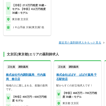
【月収】27.0万円程度 30歳～
モデル 【年収】412万円程度
30歳～モデル
東京都 文京区
ＪＲ山手線 大塚(東京)駅 他
最近見た薬剤師求人をもっと見る
文京区(東京都)エリアの薬剤師求人
正社員
調剤薬局
正社員
調剤薬局
株式会社竹内調剤薬局 竹内薬
株式会社ぱぱす ぱぱす薬局 千
局 春日店
石駅前店
地域の人に親しまれる、老舗の薬局
駅からすぐの好立地求人です！
です。
【年収】468万円～700万円程
【年収】400万円～600万円程
度 30歳～モデル
度 モデル
東京都 文京区