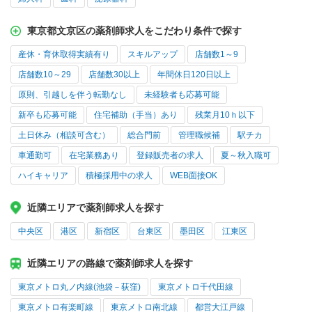
東京都文京区の薬剤師求人をこだわり条件で探す
産休・育休取得実績有り
スキルアップ
店舗数1～9
店舗数10～29
店舗数30以上
年間休日120日以上
原則、引越しを伴う転勤なし
未経験者も応募可能
新卒も応募可能
住宅補助（手当）あり
残業月10ｈ以下
土日休み（相談可含む）
総合門前
管理職候補
駅チカ
車通勤可
在宅業務あり
登録販売者の求人
夏～秋入職可
ハイキャリア
積極採用中の求人
WEB面接OK
近隣エリアで薬剤師求人を探す
中央区
港区
新宿区
台東区
墨田区
江東区
近隣エリアの路線で薬剤師求人を探す
東京メトロ丸ノ内線(池袋－荻窪)
東京メトロ千代田線
東京メトロ有楽町線
東京メトロ南北線
都営大江戸線