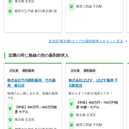
東京都 文京区
都営三田線 千石駅
都営大江戸線 春日(東京)駅 他
文京区(東京都)エリアの薬剤師求人をもっと見る
近隣の同じ路線の別の薬剤師求人
正社員
調剤薬局
正社員
調剤薬局
株式会社竹内調剤薬局 竹内薬
株式会社ぱぱす ぱぱす薬局 千
局 春日店
石駅前店
地域の人に親しまれる、老舗の薬局
駅からすぐの好立地求人です！
です。
【年収】468万円～700万円程
【年収】400万円～600万円程
度 30歳～モデル
度 モデル
東京都 文京区
東京都 文京区
都営三田線 千石駅