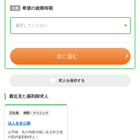
取得予定年
希望の就業時期
必須
任意
年 3月
次に進む
求人を保存する
最近見た薬剤師求人
正社員
病院・クリニック
法人名非公開
山手線、丸の内線沿線にある好立地
の院内薬剤師求人！