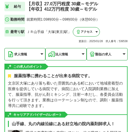
【月収】27.0万円程度 30歳～モデル
給与
【年収】412万円程度 30歳～モデル
勤務時間
就業時間1:09時00分～09時00分（休憩60分）
最寄り駅
ＪＲ山手線「大塚(東京)駅」
アクセス
更新日：2025/01/28 求人番号：539538
求人情報
法人情報
類似の求人
この求人のポイント
服薬指導に携わることが出来る病院です。
文京区大塚にあり落ち着いた雰囲気のある町において地域密着型の
医療を提供している病院です。病院において入院調剤業務に加え
て、服薬指導、抗がん剤ミキシング、注射一本だし、各委員会活動
を行って頂きます。業務はローテーション制なので、調剤・服薬指
導共に経験できます。
キャリアアドバイザーのレポート
山手線、丸の内線沿線にある好立地の院内薬剤師求人！