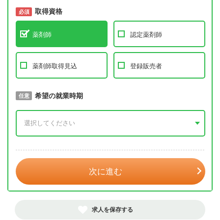
取得資格
必須
必須
薬剤師
認定薬剤師
薬剤師取得見込
登録販売者
取得予定年
希望の就業時期
必須
任意
年 3月
次に進む
求人を保存する