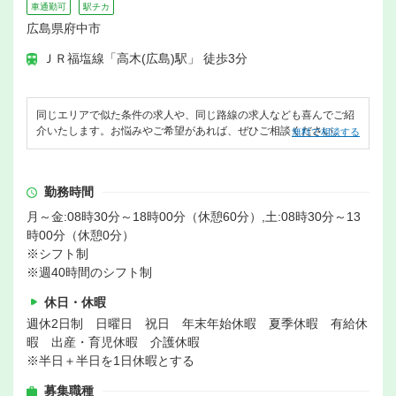
車通勤可
駅チカ
広島県府中市
ＪＲ福塩線「高木(広島)駅」 徒歩3分
同じエリアで似た条件の求人や、同じ路線の求人なども喜んでご紹
介いたします。お悩みやご希望があれば、ぜひご相談ください。
無料で相談する
勤務時間
月～金:08時30分～18時00分（休憩60分）,土:08時30分～13
時00分（休憩0分）
※シフト制
※週40時間のシフト制
休日・休暇
週休2日制 日曜日 祝日 年末年始休暇 夏季休暇 有給休
暇 出産・育児休暇 介護休暇
※半日＋半日を1日休暇とする
募集職種