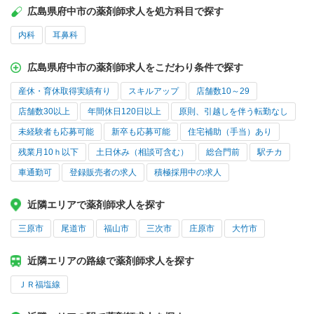
広島県府中市の薬剤師求人を処方科目で探す
内科
耳鼻科
広島県府中市の薬剤師求人をこだわり条件で探す
産休・育休取得実績有り
スキルアップ
店舗数10～29
店舗数30以上
年間休日120日以上
原則、引越しを伴う転勤なし
未経験者も応募可能
新卒も応募可能
住宅補助（手当）あり
残業月10ｈ以下
土日休み（相談可含む）
総合門前
駅チカ
車通勤可
登録販売者の求人
積極採用中の求人
近隣エリアで薬剤師求人を探す
三原市
尾道市
福山市
三次市
庄原市
大竹市
近隣エリアの路線で薬剤師求人を探す
ＪＲ福塩線