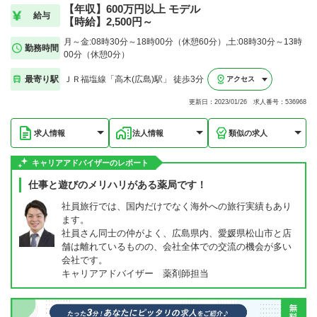
【年収】600万円以上 モデル
給与
【時給】2,500円～
月～金:08時30分～18時00分（休憩60分）,土:08時30分～13時
勤務時間
00分（休憩0分）
最寄り駅
ＪＲ福塩線「高木(広島)駅」 徒歩3分
アクセス
更新日：2023/01/26 求人番号：536968
求人情報
法人情報
類似の求人
キャリアアドバイザーのレポート
仕事と遊びのメリハリがある薬局です！
社員旅行では、国内だけでなく海外への旅行実績もあり
ます。
社員さん同士の仲がよく、広島県内、愛媛県松山市と店
舗は離れているものの、会社全体での交流の機会が多い
会社です。
キャリアアドバイザー 薬剤師担当