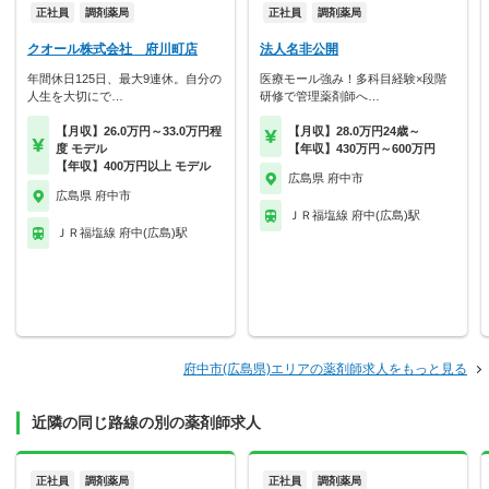
正社員
調剤薬局
正社員
調剤薬局
クオール株式会社 府川町店
法人名非公開
年間休日125日、最大9連休。自分の
医療モール強み！多科目経験×段階
人生を大切にで…
研修で管理薬剤師へ…
【月収】26.0万円～33.0万円程
【月収】28.0万円24歳～
度 モデル
【年収】430万円～600万円
【年収】400万円以上 モデル
広島県 府中市
広島県 府中市
ＪＲ福塩線 府中(広島)駅
ＪＲ福塩線 府中(広島)駅
府中市(広島県)エリアの薬剤師求人をもっと見る
近隣の同じ路線の別の薬剤師求人
正社員
調剤薬局
正社員
調剤薬局