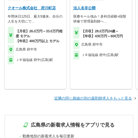
クオール株式会社 府川町店
法人名非公開
年間休日125日、最大9連休。自分の
医療モール強み！多科目経験×段階
人生を大切にで…
研修で管理薬剤師へ…
【月収】26.0万円～33.0万円程
【月収】28.0万円24歳～
度 モデル
【年収】430万円～600万円
【年収】400万円以上 モデル
広島県 府中市
広島県 府中市
ＪＲ福塩線 府中(広島)駅
ＪＲ福塩線 府中(広島)駅
近隣の同じ路線の別の薬剤師求人をもっと見る
広島県の新着求人情報をアプリで見る
勤務地別の新着求人を毎日更新